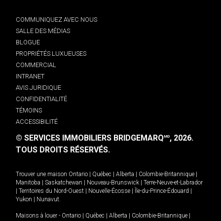
COMMUNIQUEZ AVEC NOUS
SALLE DES MÉDIAS
BLOGUE
PROPRIÉTÉS LUXUEUSES
COMMERCIAL
INTRANET
AVIS JURIDIQUE
CONFIDENTIALITÉ
TÉMOINS
ACCESSIBILITÉ
© SERVICES IMMOBILIERS BRIDGEMARQ
, 2026.
MD
TOUS DROITS RÉSERVÉS.
Trouver une maison
Ontario
|
Québec
|
Alberta
|
Colombie-Britannique
|
Manitoba
|
Saskatchewan
|
Nouveau-Brunswick
|
Terre-Neuve-et-Labrador
|
Territoires du Nord-Ouest
|
Nouvelle-Écosse
|
Île-du-Prince-Édouard
|
Yukon
|
Nunavut
.
Maisons à louer -
Ontario
|
Québec
|
Alberta
|
Colombie-Britannique
|