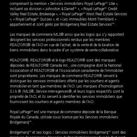
comprenant la mention « Services immobiliers Royal LePage
MD
Ltée »,
incluant sa division « Johnston & Daniel
MD
», « Royal LePage
MD
Credit
Valley Real Estate, Brokerage », « Royal LePage
MD
West Real Estate Services
», « Royal LePage
MD
Sussex », et « Les immeubles Mont-Tremblant »
appartiennent et sont gérés par Bridgemarq Real Estate Services
MD
.
Les marques de commerce MLS® ainsi que les logos qui s'y rapportent
désignent les services professionnels rendus par les membres
REALTORS® de l'ACI en vue de l'achat, de la vente et de la location de
biens immobiliers dans le cadre d'un système de vente collaborative.
REALTOR®, REALTORS® et le logo REALTOR® sont des marques
déposées de REALTOR® Canada Inc., une compagnie dont la National
Association of REALTORS® et l'Association canadienne de l’immobilier
sont propriétaires. Les marques de commerce REALTOR® servent à
distinguer les services immobiliers offerts par les courtiers et agents
immobilier en tant que membres de l'ACI. Les marques d'homologation
S.I.A.® /MLS®, Service inter-agences®, et leurs logos respectifs sont la
propriété de l'ACI, et ils servent à identifier les services immobiliers que
fournissent les courtiers et agents membres de l'ACI.
Royal LePage
MD
est une marque de commerce déposée de la Banque
Royale du Canada, utilisée sous licence par les Services immobiliers
Bridgemarq
MD
.
Bridgemarq
MD
et ses logos / Services immobiliers Bridgemarq
MD
sont des