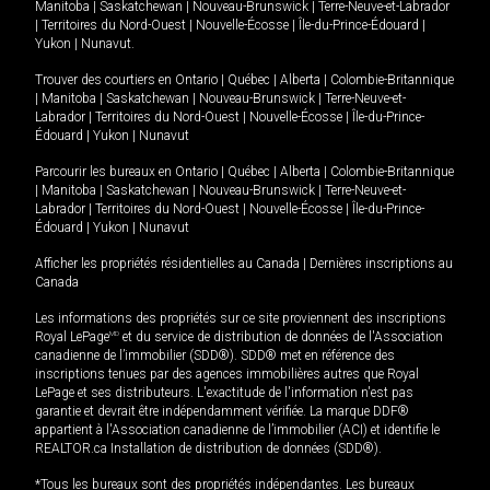
Manitoba
|
Saskatchewan
|
Nouveau-Brunswick
|
Terre-Neuve-et-Labrador
|
Territoires du Nord-Ouest
|
Nouvelle-Écosse
|
Île-du-Prince-Édouard
|
Yukon
|
Nunavut
.
Trouver des courtiers en
Ontario
|
Québec
|
Alberta
|
Colombie-Britannique
|
Manitoba
|
Saskatchewan
|
Nouveau-Brunswick
|
Terre-Neuve-et-
Labrador
|
Territoires du Nord-Ouest
|
Nouvelle-Écosse
|
Île-du-Prince-
Édouard
|
Yukon
|
Nunavut
Parcourir les bureaux en
Ontario
|
Québec
|
Alberta
|
Colombie-Britannique
|
Manitoba
|
Saskatchewan
|
Nouveau-Brunswick
|
Terre-Neuve-et-
Labrador
|
Territoires du Nord-Ouest
|
Nouvelle-Écosse
|
Île-du-Prince-
Édouard
|
Yukon
|
Nunavut
Afficher les propriétés résidentielles au Canada
|
Dernières inscriptions au
Canada
Les informations des propriétés sur ce site proviennent des inscriptions
Royal LePage
MD
et du service de distribution de données de l'Association
canadienne de l’immobilier (SDD®). SDD® met en référence des
inscriptions tenues par des agences immobilières autres que Royal
LePage et ses distributeurs. L'exactitude de l'information n'est pas
garantie et devrait être indépendamment vérifiée. La marque DDF®
appartient à l'Association canadienne de l’immobilier (ACI) et identifie le
REALTOR.ca Installation de distribution de données (SDD®).
*Tous les bureaux sont des propriétés indépendantes. Les bureaux