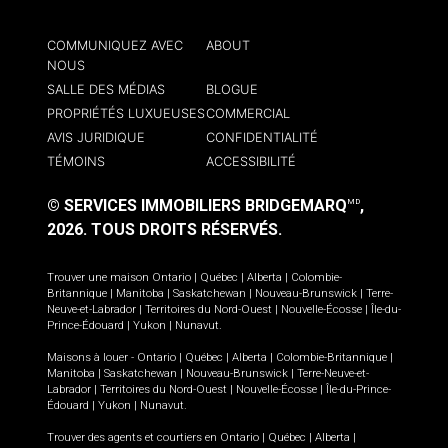
COMMUNIQUEZ AVEC
ABOUT
NOUS
SALLE DES MÉDIAS
BLOGUE
PROPRIÉTÉS LUXUEUSES
COMMERCIAL
AVIS JURIDIQUE
CONFIDENTIALITÉ
TÉMOINS
ACCESSIBILITÉ
© SERVICES IMMOBILIERS BRIDGEMARQ
,
MD
2026.
TOUS DROITS RÉSERVÉS.
Trouver une maison
Ontario
|
Québec
|
Alberta
|
Colombie-
Britannique
|
Manitoba
|
Saskatchewan
|
Nouveau-Brunswick
|
Terre-
Neuve-et-Labrador
|
Territoires du Nord-Ouest
|
Nouvelle-Écosse
|
Île-du-
Prince-Édouard
|
Yukon
|
Nunavut
.
Maisons à louer -
Ontario
|
Québec
|
Alberta
|
Colombie-Britannique
|
Manitoba
|
Saskatchewan
|
Nouveau-Brunswick
|
Terre-Neuve-et-
Labrador
|
Territoires du Nord-Ouest
|
Nouvelle-Écosse
|
Île-du-Prince-
Édouard
|
Yukon
|
Nunavut
.
Trouver des agents et courtiers en
Ontario
|
Québec
|
Alberta
|