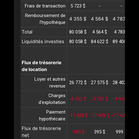
Frais de transaction
5 723 $
-
-
Remboursement de
4 355 $
4 564 $
4 783 $
5
l’hypothèque
Total
80 058 $
4 564 $
4 783 $
5
Liquidités investies
80 058 $
84 622 $
89 406 $
94
Flux de trésorerie
de location
Loyer et autres
26 772 $
27 575 $
28 402 $
29
revenue
Charges
-9 532 $
-9 751 $
-9 974 $
-1
d'exploitation
Paiement
-17 428 $
-17 428 $
-17 428 $
-1
hypothécaire
Flux de trésorerie
-189 $
395 $
999 $
1
net