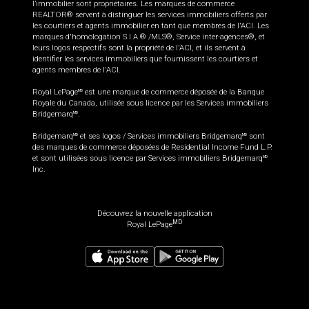
l’immobilier sont propriétaires. Les marques de commerce
REALTOR® servent à distinguer les services immobiliers offerts par
les courtiers et agents immobilier en tant que membres de l'ACI. Les
marques d'homologation S.I.A.® /MLS®, Service inter-agences®, et
leurs logos respectifs sont la propriété de l'ACI, et ils servent à
identifier les services immobiliers que fournissent les courtiers et
agents membres de l'ACI.
Royal LePage
est une marque de commerce déposée de la Banque
MD
Royale du Canada, utilisée sous licence par les Services immobiliers
Bridgemarq
.
MD
Bridgemarq
et ses logos / Services immobiliers Bridgemarq
sont
MD
MD
des marques de commerce déposées de Residential Income Fund L.P.
et sont utilisées sous licence par Services immobiliers Bridgemarq
MD
Inc.
Découvrez la nouvelle application
MD
Royal LePage
349 900
$
Planifier une visite
Demander plus d'information