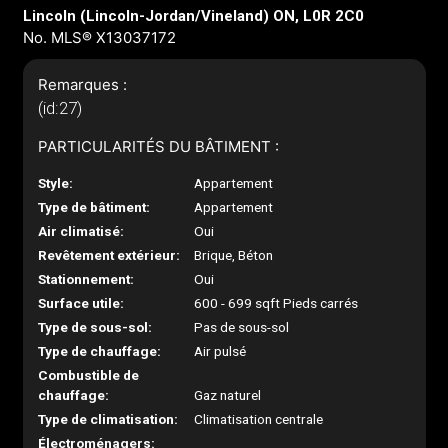
Lincoln (Lincoln-Jordan/Vineland) ON, L0R 2C0
No. MLS® X13037172
Remarques :
(id:27)
PARTICULARITÉS DU BÂTIMENT :
Style:
Appartement
Type de bâtiment:
Appartement
Air climatisé:
Oui
Revêtement extérieur:
Brique, Béton
Stationnement:
Oui
Surface utile:
600 - 699 sqft Pieds carrés
Type de sous-sol:
Pas de sous-sol
Type de chauffage:
Air pulsé
Combustible de
chauffage:
Gaz naturel
Type de climatisation:
Climatisation centrale
Électroménagers: