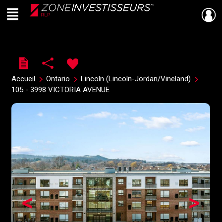
Menu
Live
En Direct
Accueil
Ontario
Lincoln (Lincoln-Jordan/Vineland)
105 - 3998 VICTORIA AVENUE
<
>