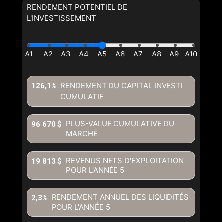
RENDEMENT POTENTIEL DE
L'INVESTISSEMENT
RENDEMENT DU CAPITAL INVESTI
126,1%
CUMULATIF
PLUS-VALUE CUMULATIVE DU
96 670 $
MARCHÉ
REVENUS NETS D'EXPLOITATION
19 813 $
POUR L'ANNÉE
5
RENDEMENT ANNUEL DES LIQUIDITÉS
2,3%
POUR L'ANNÉE
5