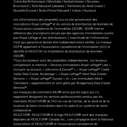
Colombie-Britannique
|
Manitoba
|
Saskatchewan
|
Nouveau-
Brunswick
|
Terre-Neuve-et-Labrador
|
Territoires du Nord-Ouest
|
Nouvelle-Écosse
|
Île-du-Prince-Édouard
|
Yukon
|
Nunavut
Les informations des propriétés sur ce site proviennent des
inscriptions Royal LePage
et du service de distribution de données de
MD
l'Association canadienne de l’immobilier (SDD®). SDD® met en
référence des inscriptions tenues par des agences immobilières autres
que Royal LePage et ses distributeurs. L'exactitude de l'information
n'est pas garantie et devrait être indépendamment vérifiée. La marque
DDF® appartient à l'Association canadienne de l’immobilier (ACI) et
identifie le REALTOR.ca Installation de distribution de données
(SDD®).
*Tous les bureaux sont des propriétés indépendantes. Les bureaux
comprenant la mention « Services immobiliers Royal LePage
Ltée »,
MD
incluant sa division « Johnston & Daniel
», « Royal LePage
Credit
MD
MD
Valley Real Estate, Brokerage », « Royal LePage
West Real Estate
MD
Services », « Royal LePage
Sussex », et « Les immeubles Mont-
MD
Tremblant » appartiennent et sont gérés par Bridgemarq Real Estate
Services
.
MD
Les marques de commerce MLS® ainsi que les logos qui s'y
rapportent désignent les services professionnels rendus par les
membres REALTORS® de l'ACI en vue de l'achat, de la vente et de la
location de biens immobiliers dans le cadre d'un système de vente
collaborative.
REALTOR®, REALTORS® et le logo REALTOR® sont des marques
déposées de REALTOR® Canada Inc., une compagnie dont la National
Association of REALTORS® et l'Association canadienne de