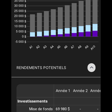
RENDEMENTS POTENTIELS
Année
1
Année
2
Année
3
A
Investissements
Mise de fonds
69 980 $
-
-