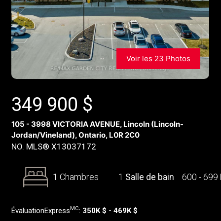
Voir les 23 Photos
349 900
$
105 - 3998 VICTORIA AVENUE, Lincoln (Lincoln-
Jordan/Vineland), Ontario, L0R 2C0
NO. MLS® X13037172
1 Chambres
1
Salle de bain
600 - 699
MC
ÉvaluationExpress
:
350K $ - 469K $