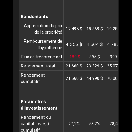
Rendements
Appréciation du prix
17 495 $
18 369 $
19 288 $
20
de la propriété
Remboursement de
4 355 $
4 564 $
4 783 $
5
l’hypothèque
Flux de trésorerie net
-189 $
395 $
999 $
1
Rendement total
21 660 $
23 329 $
25 071 $
26
Rendement
21 660 $
44 990 $
70 061 $
96
cumulatif
Paramètres
d’investissement
Rendement du
capital investi
27,1%
53,2%
78,4%
1
cumulatif