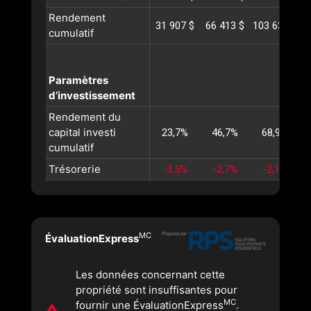
Rendement
31 907 $
66 413 $
103 631 $
1
cumulatif
Paramètres
d’investissement
Rendement du
capital investi
23,7%
46,7%
68,9%
cumulatif
Trésorerie
-3,5%
-2,7%
-2,1%
MC
ÉvaluationExpress
Les données concernant cette
propriété sont insuffisantes pour
MC
fournir une ÉvaluationExpress
.