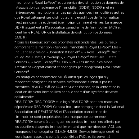
inscriptions Royal LePage
et du service de distribution de données de
MD
l'Association canadienne de l’immobilier (SDD®). SDD® met en
référence des inscriptions tenues par des agences immobilières autres
que Royal LePage et ses distributeurs. L'exactitude de l'information
n'est pas garantie et devrait être indépendamment vérifiée. La marque
DDF® appartient à l'Association canadienne de l’immobilier (ACI) et
identifie le REALTOR.ca Installation de distribution de données
(SDD®).
*Tous les bureaux sont des propriétés indépendantes. Les bureaux
comprenant la mention « Services immobiliers Royal LePage
Ltée »,
MD
incluant sa division « Johnston & Daniel
», « Royal LePage
Credit
MD
MD
Valley Real Estate, Brokerage », « Royal LePage
West Real Estate
MD
Services », « Royal LePage
Sussex », et « Les immeubles Mont-
MD
Tremblant » appartiennent et sont gérés par Bridgemarq Real Estate
Services
.
MD
Les marques de commerce MLS® ainsi que les logos qui s'y
rapportent désignent les services professionnels rendus par les
membres REALTORS® de l'ACI en vue de l'achat, de la vente et de la
location de biens immobiliers dans le cadre d'un système de vente
collaborative.
REALTOR®, REALTORS® et le logo REALTOR® sont des marques
déposées de REALTOR® Canada Inc., une compagnie dont la National
Association of REALTORS® et l'Association canadienne de
l’immobilier sont propriétaires. Les marques de commerce
REALTOR® servent à distinguer les services immobiliers offerts par
les courtiers et agents immobilier en tant que membres de l'ACI. Les
marques d'homologation S.I.A.® /MLS®, Service inter-agences®, et
leurs logos respectifs sont la propriété de l'ACI, et ils servent à