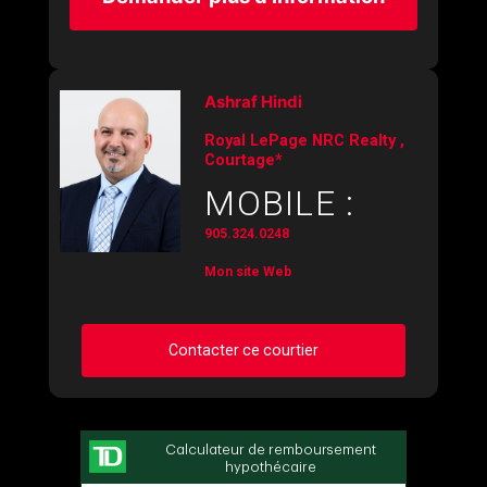
Ashraf Hindi
Royal LePage NRC Realty ,
Courtage*
MOBILE :
905.324.0248
Mon site Web
Contacter ce courtier
Demander des infos sur cette inscription
Prénom
et