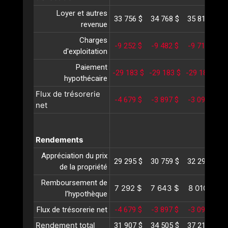
Loyer et autres
33 756 $
34 768 $
35 811 $
3
revenue
Charges
-9 252 $
-9 482 $
-9 718 $
-
d'exploitation
Paiement
-29 183 $
-29 183 $
-29 183 $
-
hypothécaire
Flux de trésorerie
-4 679 $
-3 897 $
-3 090 $
-
net
Rendements
Appréciation du prix
29 295 $
30 759 $
32 297 $
3
de la propriété
Remboursement de
7 292 $
7 643 $
8 010 $
l’hypothèque
Flux de trésorerie net
-4 679 $
-3 897 $
-3 090 $
-
Rendement total
31 907 $
34 505 $
37 217 $
4