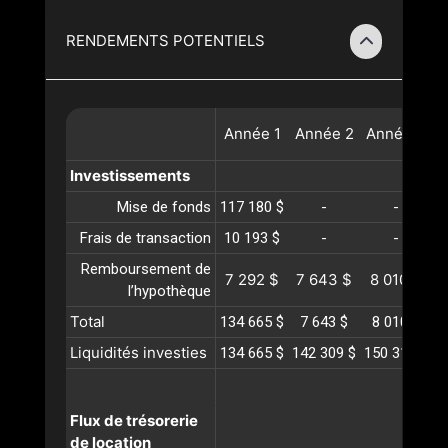
RENDEMENTS POTENTIELS
Année
1
Année
2
Année
3
A
Investissements
Mise de fonds
117 180 $
-
-
Frais de transaction
10 193 $
-
-
Remboursement de
7 292 $
7 643 $
8 010 $
l’hypothèque
Total
134 665 $
7 643 $
8 010 $
Liquidités investies
134 665 $
142 309 $
150 319 $
1
Flux de trésorerie
de location