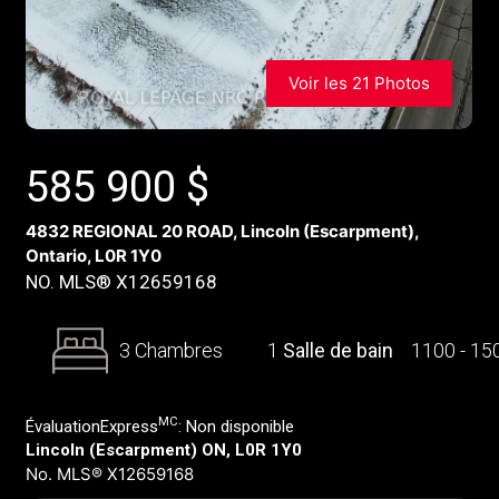
Voir les 21 Photos
585 900
$
4832 REGIONAL 20 ROAD, Lincoln (Escarpment),
Ontario, L0R 1Y0
NO. MLS® X12659168
3 Chambres
1
Salle de bain
1100 - 1
MC
ÉvaluationExpress
:
Non disponible
Lincoln (Escarpment) ON, L0R 1Y0
No. MLS® X12659168