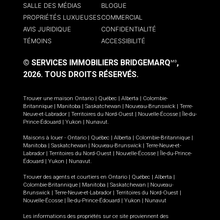
SALLE DES MÉDIAS
BLOGUE
PROPRIÉTÉS LUXUEUSES
COMMERCIAL
AVIS JURIDIQUE
CONFIDENTIALITÉ
TÉMOINS
ACCESSIBILITÉ
© SERVICES IMMOBILIERS BRIDGEMARQ
,
MD
2026.
TOUS DROITS RÉSERVÉS.
Trouver une maison
Ontario
|
Québec
|
Alberta
|
Colombie-
Britannique
|
Manitoba
|
Saskatchewan
|
Nouveau-Brunswick
|
Terre-
Neuve-et-Labrador
|
Territoires du Nord-Ouest
|
Nouvelle-Écosse
|
Île-du-
Prince-Édouard
|
Yukon
|
Nunavut
.
Maisons à louer -
Ontario
|
Québec
|
Alberta
|
Colombie-Britannique
|
Manitoba
|
Saskatchewan
|
Nouveau-Brunswick
|
Terre-Neuve-et-
Labrador
|
Territoires du Nord-Ouest
|
Nouvelle-Écosse
|
Île-du-Prince-
Édouard
|
Yukon
|
Nunavut
.
Trouver des agents et courtiers en
Ontario
|
Québec
|
Alberta
|
Colombie-Britannique
|
Manitoba
|
Saskatchewan
|
Nouveau-
Brunswick
|
Terre-Neuve-et-Labrador
|
Territoires du Nord-Ouest
|
Nouvelle-Écosse
|
Île-du-Prince-Édouard
|
Yukon
|
Nunavut
Les informations des propriétés sur ce site proviennent des