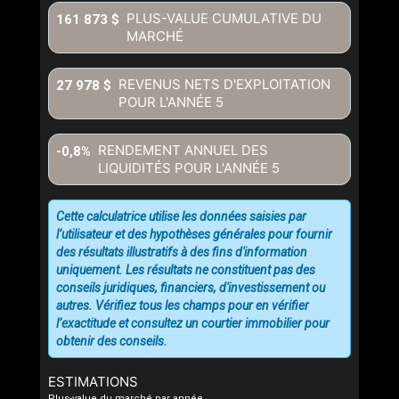
communiquer avec vous.
PLUS-VALUE CUMULATIVE DU
161 873 $
MARCHÉ
REVENUS NETS D'EXPLOITATION
27 978 $
POUR L'ANNÉE
5
RENDEMENT ANNUEL DES
-0,8%
LIQUIDITÉS POUR L'ANNÉE
5
Cette calculatrice utilise les données saisies par
l’utilisateur et des hypothèses générales pour fournir
des résultats illustratifs à des fins d'information
uniquement. Les résultats ne constituent pas des
conseils juridiques, financiers, d'investissement ou
autres. Vérifiez tous les champs pour en vérifier
l’exactitude et consultez un courtier immobilier pour
obtenir des conseils.
ESTIMATIONS
Plus-value du marché par année