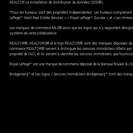
REALTOR.ca Installation de distribution de données (SDD®).
*Tous les bureaux sont des propriétés indépendantes. Les bureaux comprenant 
LePage
MD
West Real Estate Services », « Royal LePage
MD
Sussex », et « Les immeu
Les marques de commerce MLS® ainsi que les logos qui s'y rapportent désignent
système de vente collaborative.
REALTOR®, REALTORS® et le logo REALTOR® sont des marques déposées de REAL
commerce REALTOR® servent à distinguer les services immobiliers offerts par le
propriété de l'ACI, et ils servent à identifier les services immobiliers que fourni
Royal LePage
MD
est une marque de commerce déposée de la Banque Royale du Cana
Bridgemarq
MD
et ses logos / Services immobiliers Bridgemarq
MD
sont des marque