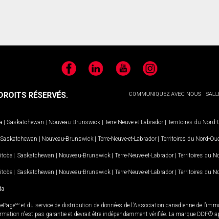
Facebook
LinkedIn
YouTube
Instagram
ROITS RÉSERVÉS.
COMMUNIQUEZ AVEC NOUS
SALL
a
|
Saskatchewan
|
Nouveau-Brunswick
|
Terre-Neuve-et-Labrador
|
Territoires du Nord
Saskatchewan
|
Nouveau-Brunswick
|
Terre-Neuve-et-Labrador
|
Territoires du Nord-Ou
itoba
|
Saskatchewan
|
Nouveau-Brunswick
|
Terre-Neuve-et-Labrador
|
Territoires du 
itoba
|
Saskatchewan
|
Nouveau-Brunswick
|
Terre-Neuve-et-Labrador
|
Territoires du 
da
LePage
MD
et du service de distribution de données de l'Association canadienne de l’im
rmation n'est pas garantie et devrait être indépendamment vérifiée. La marque DDF® appa