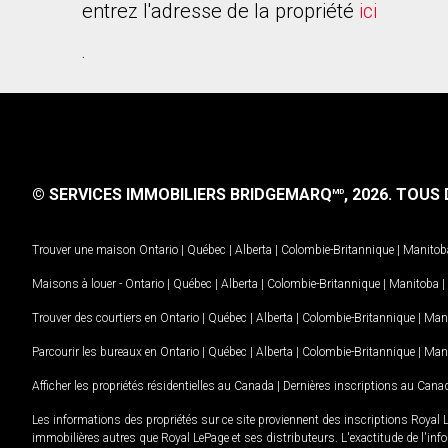
entrez l'adresse de la propriété
ici
.
© SERVICES IMMOBILIERS BRIDGEMARQ
, 2026.
TOUS D
MD
Trouver une maison
Ontario
|
Québec
|
Alberta
|
Colombie-Britannique
|
Manitob
Maisons à louer -
Ontario
|
Québec
|
Alberta
|
Colombie-Britannique
|
Manitoba
|
Trouver des courtiers en
Ontario
|
Québec
|
Alberta
|
Colombie-Britannique
|
Man
Parcourir les bureaux en
Ontario
|
Québec
|
Alberta
|
Colombie-Britannique
|
Man
Afficher les propriétés résidentielles au Canada
|
Dernières inscriptions au Cana
Les informations des propriétés sur ce site proviennent des inscriptions Royal 
immobilières autres que Royal LePage et ses distributeurs. L'exactitude de l'info