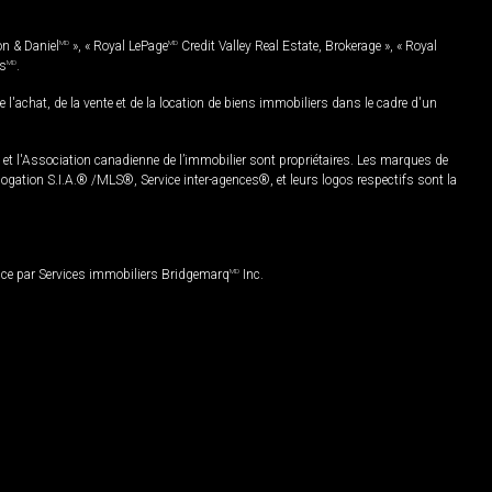
on & Daniel
MD
», « Royal LePage
MD
Credit Valley Real Estate, Brokerage », « Royal
es
MD
.
chat, de la vente et de la location de biens immobiliers dans le cadre d'un
Association canadienne de l’immobilier sont propriétaires. Les marques de
ation S.I.A.® /MLS®, Service inter-agences®, et leurs logos respectifs sont la
nce par Services immobiliers Bridgemarq
MD
Inc.