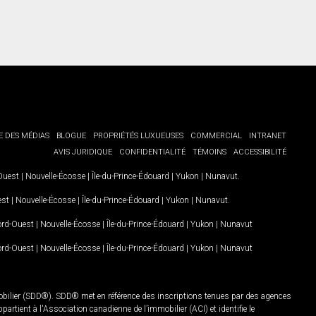
E DES MÉDIAS
BLOGUE
PROPRIÉTÉS LUXUEUSES
COMMERCIAL
INTRANET
AVIS JURIDIQUE
CONFIDENTIALITÉ
TÉMOINS
ACCESSIBILITÉ
-Ouest
|
Nouvelle-Écosse
|
Île-du-Prince-Édouard
|
Yukon
|
Nunavut
.
est
|
Nouvelle-Écosse
|
Île-du-Prince-Édouard
|
Yukon
|
Nunavut
.
Nord-Ouest
|
Nouvelle-Écosse
|
Île-du-Prince-Édouard
|
Yukon
|
Nunavut
Nord-Ouest
|
Nouvelle-Écosse
|
Île-du-Prince-Édouard
|
Yukon
|
Nunavut
mobilier (SDD®). SDD® met en référence des inscriptions tenues par des agences
rtient à l'Association canadienne de l’immobilier (ACI) et identifie le