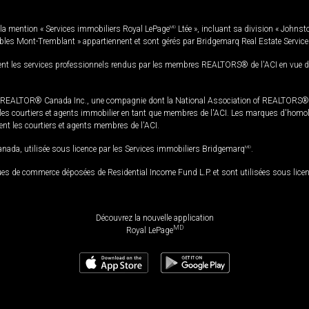
la mention « Services immobiliers Royal LePage
MD
Ltée », incluant sa division « Johnst
bles Mont-Tremblant » appartiennent et sont gérés par Bridgemarq Real Estate Servic
 les services professionnels rendus par les membres REALTORS® de l'ACI en vue de l'a
TOR® Canada Inc., une compagnie dont la National Association of REALTORS® et l'
s courtiers et agents immobilier en tant que membres de l'ACI. Les marques d'homolog
ssent les courtiers et agents membres de l'ACI.
da, utilisée sous licence par les Services immobiliers Bridgemarq
MD
.
s de commerce déposées de Residential Income Fund L.P. et sont utilisées sous lice
Découvrez la nouvelle application
MD
Royal LePage