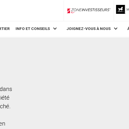
ZoneInvestisseurs RLP
RTIER
INFO ET CONSEILS
JOIGNEZ-VOUS À NOUS
 dans
iété
rché.
en