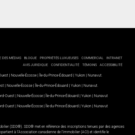
E DES MÉDIAS
BLOGUE
PROPRIÉTÉS LUXUEUSES
COMMERCIAL
INTRANET
AVIS JURIDIQUE
CONFIDENTIALITÉ
TÉMOINS
ACCESSIBILITÉ
-Ouest
|
Nouvelle-Écosse
|
Île-du-Prince-Édouard
|
Yukon
|
Nunavut
.
est
|
Nouvelle-Écosse
|
Île-du-Prince-Édouard
|
Yukon
|
Nunavut
.
Nord-Ouest
|
Nouvelle-Écosse
|
Île-du-Prince-Édouard
|
Yukon
|
Nunavut
Nord-Ouest
|
Nouvelle-Écosse
|
Île-du-Prince-Édouard
|
Yukon
|
Nunavut
mobilier (SDD®). SDD® met en référence des inscriptions tenues par des agences
rtient à l'Association canadienne de l’immobilier (ACI) et identifie le