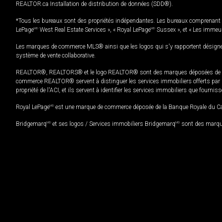
REALTOR.ca Installation de distribution de données (SDD®).
*Tous les bureaux sont des propriétés indépendantes. Les bureaux comprenant 
LePage
MD
West Real Estate Services », « Royal LePage
MD
Sussex », et « Les immeu
Les marques de commerce MLS® ainsi que les logos qui s'y rapportent désignent
système de vente collaborative.
REALTOR®, REALTORS® et le logo REALTOR® sont des marques déposées de REAL
commerce REALTOR® servent à distinguer les services immobiliers offerts par le
propriété de l'ACI, et ils servent à identifier les services immobiliers que fourni
Royal LePage
MD
est une marque de commerce déposée de la Banque Royale du Cana
Bridgemarq
MD
et ses logos / Services immobiliers Bridgemarq
MD
sont des marque