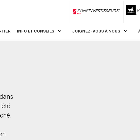
ZoneInvestisseurs RLP
RTIER
INFO ET CONSEILS
JOIGNEZ-VOUS À NOUS
 dans
iété
rché.
en