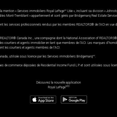
la mention « Services immobiliers Royal LePage
MD
Ltée », incluant sa division « Johnst
bles Mont-Tremblant » appartiennent et sont gérés par Bridgemarq Real Estate Servic
 les services professionnels rendus par les membres REALTORS® de l'ACI en vue de l'a
TOR® Canada Inc., une compagnie dont la National Association of REALTORS® et l'
s courtiers et agents immobilier en tant que membres de l'ACI. Les marques d'homolog
ssent les courtiers et agents membres de l'ACI.
da, utilisée sous licence par les Services immobiliers Bridgemarq
MD
.
s de commerce déposées de Residential Income Fund L.P. et sont utilisées sous lice
Découvrez la nouvelle application
MD
Royal LePage