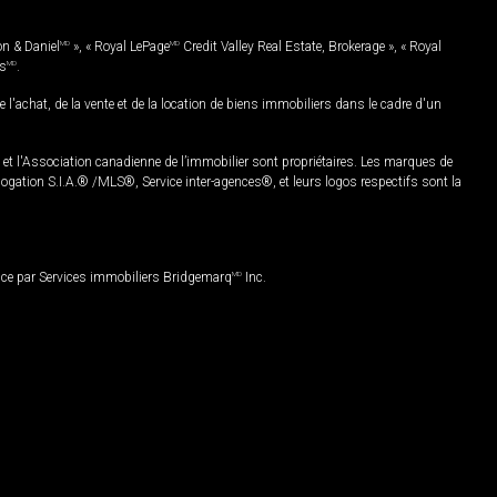
on & Daniel
MD
», « Royal LePage
MD
Credit Valley Real Estate, Brokerage », « Royal
es
MD
.
chat, de la vente et de la location de biens immobiliers dans le cadre d'un
Association canadienne de l’immobilier sont propriétaires. Les marques de
ation S.I.A.® /MLS®, Service inter-agences®, et leurs logos respectifs sont la
nce par Services immobiliers Bridgemarq
MD
Inc.