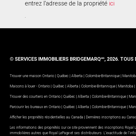
entrez l'adresse de la propriété
ici
.
© SERVICES IMMOBILIERS BRIDGEMARQ
, 2026.
TOUS D
MD
Trouver une maison
Ontario
|
Québec
|
Alberta
|
Colombie-Britannique
|
Manitob
Maisons à louer -
Ontario
|
Québec
|
Alberta
|
Colombie-Britannique
|
Manitoba
|
Trouver des courtiers en
Ontario
|
Québec
|
Alberta
|
Colombie-Britannique
|
Man
Parcourir les bureaux en
Ontario
|
Québec
|
Alberta
|
Colombie-Britannique
|
Man
Afficher les propriétés résidentielles au Canada
|
Dernières inscriptions au Cana
Les informations des propriétés sur ce site proviennent des inscriptions Royal 
immobilières autres que Royal LePage et ses distributeurs. L'exactitude de l'info