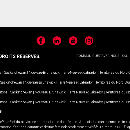
Facebook
LinkedIn
YouTube
Instagram
ROITS RÉSERVÉS.
COMMUNIQUEZ AVEC NOUS
SALL
a
|
Saskatchewan
|
Nouveau-Brunswick
|
Terre-Neuve-et-Labrador
|
Territoires du Nord
Saskatchewan
|
Nouveau-Brunswick
|
Terre-Neuve-et-Labrador
|
Territoires du Nord-Ou
itoba
|
Saskatchewan
|
Nouveau-Brunswick
|
Terre-Neuve-et-Labrador
|
Territoires du 
itoba
|
Saskatchewan
|
Nouveau-Brunswick
|
Terre-Neuve-et-Labrador
|
Territoires du 
da
LePage
MD
et du service de distribution de données de l'Association canadienne de l’im
rmation n'est pas garantie et devrait être indépendamment vérifiée. La marque DDF® appa