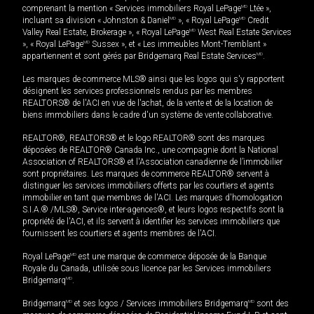
comprenant la mention « Services immobiliers Royal LePage
MD
Ltée »,
incluant sa division « Johnston & Daniel
MD
», « Royal LePage
MD
Credit
Valley Real Estate, Brokerage », « Royal LePage
MD
West Real Estate Services
», « Royal LePage
MD
Sussex », et « Les immeubles Mont-Tremblant »
appartiennent et sont gérés par Bridgemarq Real Estate Services
MD
.
Les marques de commerce MLS® ainsi que les logos qui s'y rapportent
désignent les services professionnels rendus par les membres
REALTORS® de l'ACI en vue de l'achat, de la vente et de la location de
biens immobiliers dans le cadre d'un système de vente collaborative.
REALTOR®, REALTORS® et le logo REALTOR® sont des marques
déposées de REALTOR® Canada Inc., une compagnie dont la National
Association of REALTORS® et l'Association canadienne de l’immobilier
sont propriétaires. Les marques de commerce REALTOR® servent à
distinguer les services immobiliers offerts par les courtiers et agents
immobilier en tant que membres de l'ACI. Les marques d'homologation
S.I.A.® /MLS®, Service inter-agences®, et leurs logos respectifs sont la
propriété de l'ACI, et ils servent à identifier les services immobiliers que
fournissent les courtiers et agents membres de l'ACI.
Royal LePage
MD
est une marque de commerce déposée de la Banque
Royale du Canada, utilisée sous licence par les Services immobiliers
Bridgemarq
MD
.
Bridgemarq
MD
et ses logos / Services immobiliers Bridgemarq
MD
sont des