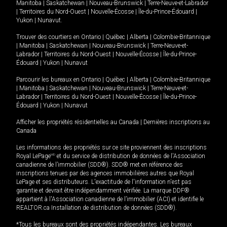
Manitoba
|
Saskatchewan
|
Nouveau-Brunswick
|
Terre-Neuve-et-Labrador
|
Territoires du Nord-Ouest
|
Nouvelle-Écosse
|
Île-du-Prince-Édouard
|
Yukon
|
Nunavut
.
Trouver des courtiers en
Ontario
|
Québec
|
Alberta
|
Colombie-Britannique
|
Manitoba
|
Saskatchewan
|
Nouveau-Brunswick
|
Terre-Neuve-et-
Labrador
|
Territoires du Nord-Ouest
|
Nouvelle-Écosse
|
Île-du-Prince-
Édouard
|
Yukon
|
Nunavut
Parcourir les bureaux en
Ontario
|
Québec
|
Alberta
|
Colombie-Britannique
|
Manitoba
|
Saskatchewan
|
Nouveau-Brunswick
|
Terre-Neuve-et-
Labrador
|
Territoires du Nord-Ouest
|
Nouvelle-Écosse
|
Île-du-Prince-
Édouard
|
Yukon
|
Nunavut
Afficher les propriétés résidentielles au Canada
|
Dernières inscriptions au
Canada
Les informations des propriétés sur ce site proviennent des inscriptions
Royal LePage
MD
et du service de distribution de données de l'Association
canadienne de l’immobilier (SDD®). SDD® met en référence des
inscriptions tenues par des agences immobilières autres que Royal
LePage et ses distributeurs. L'exactitude de l'information n'est pas
garantie et devrait être indépendamment vérifiée. La marque DDF®
appartient à l'Association canadienne de l’immobilier (ACI) et identifie le
REALTOR.ca Installation de distribution de données (SDD®).
*Tous les bureaux sont des propriétés indépendantes. Les bureaux