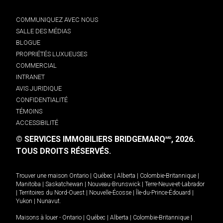
COMMUNIQUEZ AVEC NOUS
SALLE DES MÉDIAS
BLOGUE
PROPRIÉTÉS LUXUEUSES
COMMERCIAL
INTRANET
AVIS JURIDIQUE
CONFIDENTIALITÉ
TÉMOINS
ACCESSIBILITÉ
© SERVICES IMMOBILIERS BRIDGEMARQ
, 2026.
MD
TOUS DROITS RÉSERVÉS.
Trouver une maison
Ontario
|
Québec
|
Alberta
|
Colombie-Britannique
|
Manitoba
|
Saskatchewan
|
Nouveau-Brunswick
|
Terre-Neuve-et-Labrador
|
Territoires du Nord-Ouest
|
Nouvelle-Écosse
|
Île-du-Prince-Édouard
|
Yukon
|
Nunavut
.
Maisons à louer -
Ontario
|
Québec
|
Alberta
|
Colombie-Britannique
|