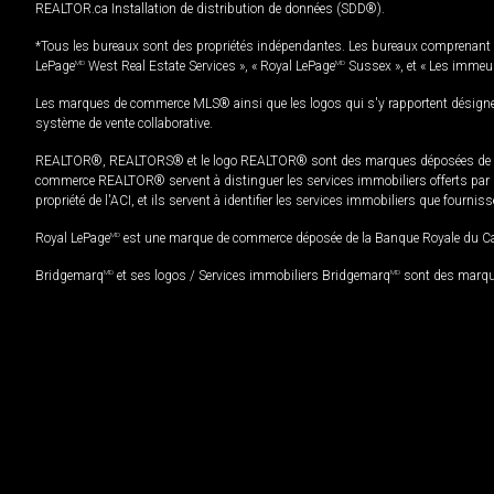
REALTOR.ca Installation de distribution de données (SDD®).
*Tous les bureaux sont des propriétés indépendantes. Les bureaux comprenant 
LePage
MD
West Real Estate Services », « Royal LePage
MD
Sussex », et « Les immeu
Les marques de commerce MLS® ainsi que les logos qui s'y rapportent désignent
système de vente collaborative.
REALTOR®, REALTORS® et le logo REALTOR® sont des marques déposées de REAL
commerce REALTOR® servent à distinguer les services immobiliers offerts par le
propriété de l'ACI, et ils servent à identifier les services immobiliers que fourni
Royal LePage
MD
est une marque de commerce déposée de la Banque Royale du Cana
Bridgemarq
MD
et ses logos / Services immobiliers Bridgemarq
MD
sont des marque