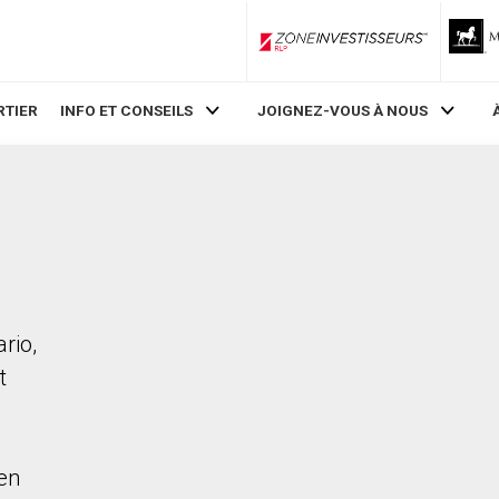
ZoneInvestisseurs RLP
RTIER
INFO ET CONSEILS
JOIGNEZ-VOUS À NOUS
rio,
t
en