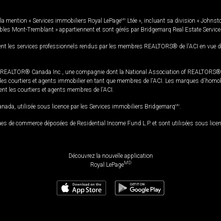
la mention « Services immobiliers Royal LePage
MD
Ltée », incluant sa division « Johnst
bles Mont-Tremblant » appartiennent et sont gérés par Bridgemarq Real Estate Servic
 les services professionnels rendus par les membres REALTORS® de l'ACI en vue de l'a
TOR® Canada Inc., une compagnie dont la National Association of REALTORS® et l'
s courtiers et agents immobilier en tant que membres de l'ACI. Les marques d'homolog
ssent les courtiers et agents membres de l'ACI.
da, utilisée sous licence par les Services immobiliers Bridgemarq
MD
.
s de commerce déposées de Residential Income Fund L.P. et sont utilisées sous lice
Découvrez la nouvelle application
MD
Royal LePage