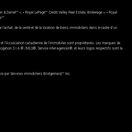
on & Daniel
MD
», « Royal LePage
MD
Credit Valley Real Estate, Brokerage », « Royal
es
MD
.
chat, de la vente et de la location de biens immobiliers dans le cadre d'un
Association canadienne de l’immobilier sont propriétaires. Les marques de
ation S.I.A.® /MLS®, Service inter-agences®, et leurs logos respectifs sont la
nce par Services immobiliers Bridgemarq
MD
Inc.