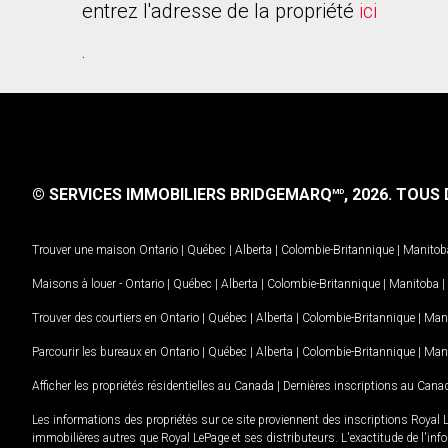
entrez l'adresse de la propriété
ici
.
© SERVICES IMMOBILIERS BRIDGEMARQ
, 2026.
TOUS D
MD
Trouver une maison
Ontario
|
Québec
|
Alberta
|
Colombie-Britannique
|
Manitob
Maisons à louer -
Ontario
|
Québec
|
Alberta
|
Colombie-Britannique
|
Manitoba
|
Trouver des courtiers en
Ontario
|
Québec
|
Alberta
|
Colombie-Britannique
|
Man
Parcourir les bureaux en
Ontario
|
Québec
|
Alberta
|
Colombie-Britannique
|
Man
Afficher les propriétés résidentielles au Canada
|
Dernières inscriptions au Cana
Les informations des propriétés sur ce site proviennent des inscriptions Royal 
immobilières autres que Royal LePage et ses distributeurs. L'exactitude de l'info