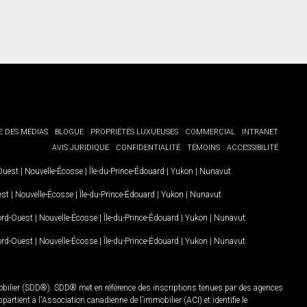
E DES MÉDIAS
BLOGUE
PROPRIÉTÉS LUXUEUSES
COMMERCIAL
INTRANET
AVIS JURIDIQUE
CONFIDENTIALITÉ
TÉMOINS
ACCESSIBILITÉ
-Ouest
|
Nouvelle-Écosse
|
Île-du-Prince-Édouard
|
Yukon
|
Nunavut
.
est
|
Nouvelle-Écosse
|
Île-du-Prince-Édouard
|
Yukon
|
Nunavut
.
Nord-Ouest
|
Nouvelle-Écosse
|
Île-du-Prince-Édouard
|
Yukon
|
Nunavut
Nord-Ouest
|
Nouvelle-Écosse
|
Île-du-Prince-Édouard
|
Yukon
|
Nunavut
mobilier (SDD®). SDD® met en référence des inscriptions tenues par des agences
rtient à l'Association canadienne de l’immobilier (ACI) et identifie le