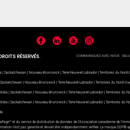
Facebook
LinkedIn
YouTube
Instagram
ROITS RÉSERVÉS.
COMMUNIQUEZ AVEC NOUS
SALL
a
|
Saskatchewan
|
Nouveau-Brunswick
|
Terre-Neuve-et-Labrador
|
Territoires du Nord
Saskatchewan
|
Nouveau-Brunswick
|
Terre-Neuve-et-Labrador
|
Territoires du Nord-Ou
itoba
|
Saskatchewan
|
Nouveau-Brunswick
|
Terre-Neuve-et-Labrador
|
Territoires du 
itoba
|
Saskatchewan
|
Nouveau-Brunswick
|
Terre-Neuve-et-Labrador
|
Territoires du 
da
LePage
MD
et du service de distribution de données de l'Association canadienne de l’im
rmation n'est pas garantie et devrait être indépendamment vérifiée. La marque DDF® appa