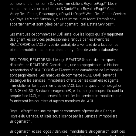
comprenant la mention « Services immobiliers Royal LePage
MD
Ltée »,
incluant sa division « Johnston & Daniel
MD
», « Royal LePage
MD
Credit
Valley Real Estate, Brokerage », « Royal LePage
MD
West Real Estate Services
», « Royal LePage
MD
Sussex », et « Les immeubles Mont-Tremblant »
appartiennent et sont gérés par Bridgemarq Real Estate Services
MD
.
Les marques de commerce MLS® ainsi que les logos qui s'y rapportent
désignent les services professionnels rendus par les membres
REALTORS® de l'ACI en vue de l'achat, de la vente et de la location de
biens immobiliers dans le cadre d'un système de vente collaborative.
REALTOR®, REALTORS® et le logo REALTOR® sont des marques
déposées de REALTOR® Canada Inc., une compagnie dont la National
Association of REALTORS® et l'Association canadienne de l’immobilier
sont propriétaires. Les marques de commerce REALTOR® servent à
distinguer les services immobiliers offerts par les courtiers et agents
immobilier en tant que membres de l'ACI. Les marques d'homologation
S.I.A.® /MLS®, Service inter-agences®, et leurs logos respectifs sont la
propriété de l'ACI, et ils servent à identifier les services immobiliers que
fournissent les courtiers et agents membres de l'ACI.
Royal LePage
MD
est une marque de commerce déposée de la Banque
Royale du Canada, utilisée sous licence par les Services immobiliers
Bridgemarq
MD
.
Bridgemarq
MD
et ses logos / Services immobiliers Bridgemarq
MD
sont des