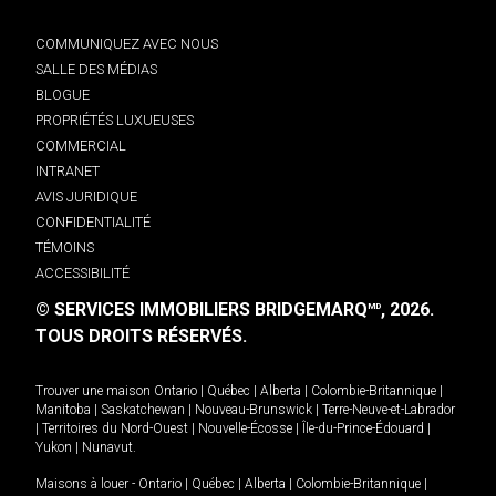
COMMUNIQUEZ AVEC NOUS
SALLE DES MÉDIAS
BLOGUE
PROPRIÉTÉS LUXUEUSES
COMMERCIAL
INTRANET
AVIS JURIDIQUE
CONFIDENTIALITÉ
TÉMOINS
ACCESSIBILITÉ
© SERVICES IMMOBILIERS BRIDGEMARQ
, 2026.
MD
TOUS DROITS RÉSERVÉS.
Trouver une maison
Ontario
|
Québec
|
Alberta
|
Colombie-Britannique
|
Manitoba
|
Saskatchewan
|
Nouveau-Brunswick
|
Terre-Neuve-et-Labrador
|
Territoires du Nord-Ouest
|
Nouvelle-Écosse
|
Île-du-Prince-Édouard
|
Yukon
|
Nunavut
.
Maisons à louer -
Ontario
|
Québec
|
Alberta
|
Colombie-Britannique
|