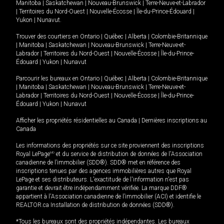
Manitoba
|
Saskatchewan
|
Nouveau-Brunswick
|
Terre-Neuve-et-Labrador
|
Territoires du Nord-Ouest
|
Nouvelle-Écosse
|
Île-du-Prince-Édouard
|
Yukon
|
Nunavut
.
Trouver des courtiers en
Ontario
|
Québec
|
Alberta
|
Colombie-Britannique
|
Manitoba
|
Saskatchewan
|
Nouveau-Brunswick
|
Terre-Neuve-et-
Labrador
|
Territoires du Nord-Ouest
|
Nouvelle-Écosse
|
Île-du-Prince-
Édouard
|
Yukon
|
Nunavut
Parcourir les bureaux en
Ontario
|
Québec
|
Alberta
|
Colombie-Britannique
|
Manitoba
|
Saskatchewan
|
Nouveau-Brunswick
|
Terre-Neuve-et-
Labrador
|
Territoires du Nord-Ouest
|
Nouvelle-Écosse
|
Île-du-Prince-
Édouard
|
Yukon
|
Nunavut
Afficher les propriétés résidentielles au Canada
|
Dernières inscriptions au
Canada
Les informations des propriétés sur ce site proviennent des inscriptions
Royal LePage
MD
et du service de distribution de données de l'Association
canadienne de l’immobilier (SDD®). SDD® met en référence des
inscriptions tenues par des agences immobilières autres que Royal
LePage et ses distributeurs. L'exactitude de l'information n'est pas
garantie et devrait être indépendamment vérifiée. La marque DDF®
appartient à l'Association canadienne de l’immobilier (ACI) et identifie le
REALTOR.ca Installation de distribution de données (SDD®).
*Tous les bureaux sont des propriétés indépendantes. Les bureaux