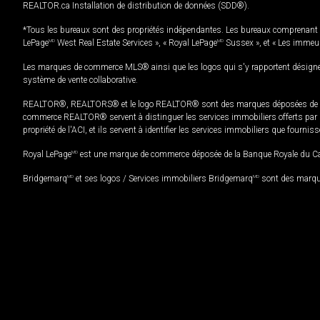
REALTOR.ca Installation de distribution de données (SDD®).
*Tous les bureaux sont des propriétés indépendantes. Les bureaux comprenant 
LePage
MD
West Real Estate Services », « Royal LePage
MD
Sussex », et « Les immeu
Les marques de commerce MLS® ainsi que les logos qui s'y rapportent désignent
système de vente collaborative.
REALTOR®, REALTORS® et le logo REALTOR® sont des marques déposées de REAL
commerce REALTOR® servent à distinguer les services immobiliers offerts par le
propriété de l'ACI, et ils servent à identifier les services immobiliers que fourni
Royal LePage
MD
est une marque de commerce déposée de la Banque Royale du Cana
Bridgemarq
MD
et ses logos / Services immobiliers Bridgemarq
MD
sont des marque