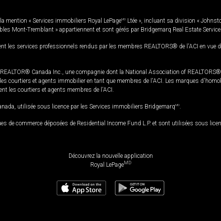
la mention « Services immobiliers Royal LePage
MD
Ltée », incluant sa division « Johnst
bles Mont-Tremblant » appartiennent et sont gérés par Bridgemarq Real Estate Servic
 les services professionnels rendus par les membres REALTORS® de l'ACI en vue de l'a
TOR® Canada Inc., une compagnie dont la National Association of REALTORS® et l'
s courtiers et agents immobilier en tant que membres de l'ACI. Les marques d'homolog
ssent les courtiers et agents membres de l'ACI.
da, utilisée sous licence par les Services immobiliers Bridgemarq
MD
.
s de commerce déposées de Residential Income Fund L.P. et sont utilisées sous lice
Découvrez la nouvelle application
MD
Royal LePage