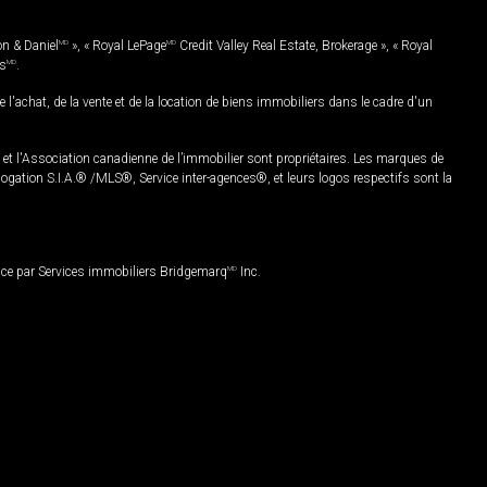
on & Daniel
MD
», « Royal LePage
MD
Credit Valley Real Estate, Brokerage », « Royal
es
MD
.
chat, de la vente et de la location de biens immobiliers dans le cadre d'un
Association canadienne de l’immobilier sont propriétaires. Les marques de
ation S.I.A.® /MLS®, Service inter-agences®, et leurs logos respectifs sont la
nce par Services immobiliers Bridgemarq
MD
Inc.