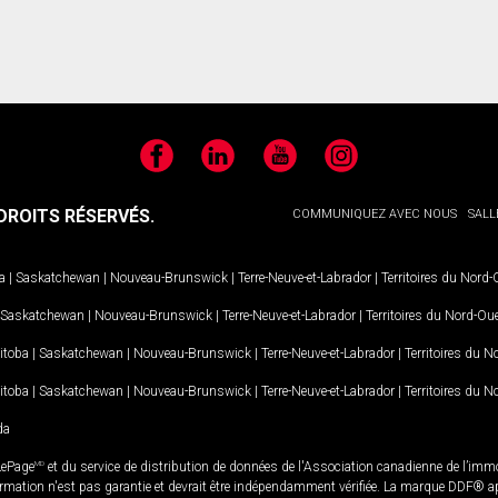
Facebook
LinkedIn
YouTube
Instagram
ROITS RÉSERVÉS.
COMMUNIQUEZ AVEC NOUS
SALL
a
|
Saskatchewan
|
Nouveau-Brunswick
|
Terre-Neuve-et-Labrador
|
Territoires du Nord
Saskatchewan
|
Nouveau-Brunswick
|
Terre-Neuve-et-Labrador
|
Territoires du Nord-Ou
itoba
|
Saskatchewan
|
Nouveau-Brunswick
|
Terre-Neuve-et-Labrador
|
Territoires du 
itoba
|
Saskatchewan
|
Nouveau-Brunswick
|
Terre-Neuve-et-Labrador
|
Territoires du 
da
LePage
MD
et du service de distribution de données de l'Association canadienne de l’im
rmation n'est pas garantie et devrait être indépendamment vérifiée. La marque DDF® appa