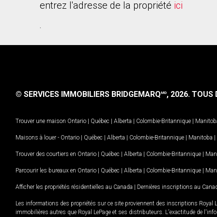
entrez l'adresse de la propriété
ici
.
© SERVICES IMMOBILIERS BRIDGEMARQ
, 2026.
TOUS D
MD
Trouver une maison
Ontario
|
Québec
|
Alberta
|
Colombie-Britannique
|
Manitob
Maisons à louer -
Ontario
|
Québec
|
Alberta
|
Colombie-Britannique
|
Manitoba
|
Trouver des courtiers en
Ontario
|
Québec
|
Alberta
|
Colombie-Britannique
|
Man
Parcourir les bureaux en
Ontario
|
Québec
|
Alberta
|
Colombie-Britannique
|
Man
Afficher les propriétés résidentielles au Canada
|
Dernières inscriptions au Cana
Les informations des propriétés sur ce site proviennent des inscriptions Royal 
immobilières autres que Royal LePage et ses distributeurs. L'exactitude de l'info