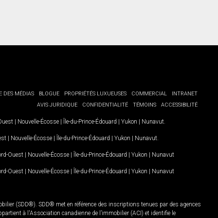
E DES MÉDIAS
BLOGUE
PROPRIÉTÉS LUXUEUSES
COMMERCIAL
INTRANET
AVIS JURIDIQUE
CONFIDENTIALITÉ
TÉMOINS
ACCESSIBILITÉ
-Ouest
|
Nouvelle-Écosse
|
Île-du-Prince-Édouard
|
Yukon
|
Nunavut
.
est
|
Nouvelle-Écosse
|
Île-du-Prince-Édouard
|
Yukon
|
Nunavut
.
Nord-Ouest
|
Nouvelle-Écosse
|
Île-du-Prince-Édouard
|
Yukon
|
Nunavut
Nord-Ouest
|
Nouvelle-Écosse
|
Île-du-Prince-Édouard
|
Yukon
|
Nunavut
mobilier (SDD®). SDD® met en référence des inscriptions tenues par des agences
rtient à l'Association canadienne de l’immobilier (ACI) et identifie le