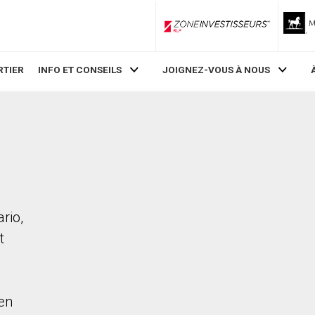
ZoneInvestisseurs RLP
RTIER
INFO ET CONSEILS
JOIGNEZ-VOUS À NOUS
rio,
t
en