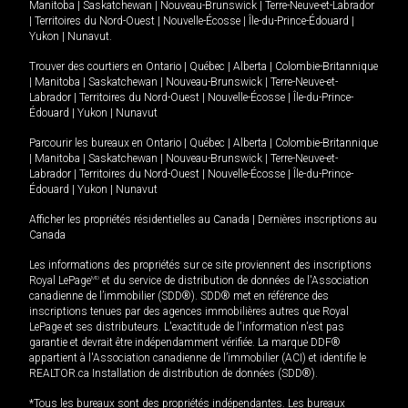
Manitoba
|
Saskatchewan
|
Nouveau-Brunswick
|
Terre-Neuve-et-Labrador
|
Territoires du Nord-Ouest
|
Nouvelle-Écosse
|
Île-du-Prince-Édouard
|
Yukon
|
Nunavut
.
Trouver des courtiers en
Ontario
|
Québec
|
Alberta
|
Colombie-Britannique
|
Manitoba
|
Saskatchewan
|
Nouveau-Brunswick
|
Terre-Neuve-et-
Labrador
|
Territoires du Nord-Ouest
|
Nouvelle-Écosse
|
Île-du-Prince-
Édouard
|
Yukon
|
Nunavut
Parcourir les bureaux en
Ontario
|
Québec
|
Alberta
|
Colombie-Britannique
|
Manitoba
|
Saskatchewan
|
Nouveau-Brunswick
|
Terre-Neuve-et-
Labrador
|
Territoires du Nord-Ouest
|
Nouvelle-Écosse
|
Île-du-Prince-
Édouard
|
Yukon
|
Nunavut
Afficher les propriétés résidentielles au Canada
|
Dernières inscriptions au
Canada
Les informations des propriétés sur ce site proviennent des inscriptions
Royal LePage
MD
et du service de distribution de données de l'Association
canadienne de l’immobilier (SDD®). SDD® met en référence des
inscriptions tenues par des agences immobilières autres que Royal
LePage et ses distributeurs. L'exactitude de l'information n'est pas
garantie et devrait être indépendamment vérifiée. La marque DDF®
appartient à l'Association canadienne de l’immobilier (ACI) et identifie le
REALTOR.ca Installation de distribution de données (SDD®).
*Tous les bureaux sont des propriétés indépendantes. Les bureaux