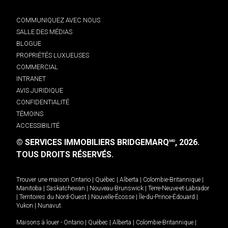
COMMUNIQUEZ AVEC NOUS
SALLE DES MÉDIAS
BLOGUE
PROPRIÉTÉS LUXUEUSES
COMMERCIAL
INTRANET
AVIS JURIDIQUE
CONFIDENTIALITÉ
TÉMOINS
ACCESSIBILITÉ
© SERVICES IMMOBILIERS BRIDGEMARQ
, 2026.
MD
TOUS DROITS RÉSERVÉS.
Trouver une maison
Ontario
|
Québec
|
Alberta
|
Colombie-Britannique
|
Manitoba
|
Saskatchewan
|
Nouveau-Brunswick
|
Terre-Neuve-et-Labrador
|
Territoires du Nord-Ouest
|
Nouvelle-Écosse
|
Île-du-Prince-Édouard
|
Yukon
|
Nunavut
.
Maisons à louer -
Ontario
|
Québec
|
Alberta
|
Colombie-Britannique
|