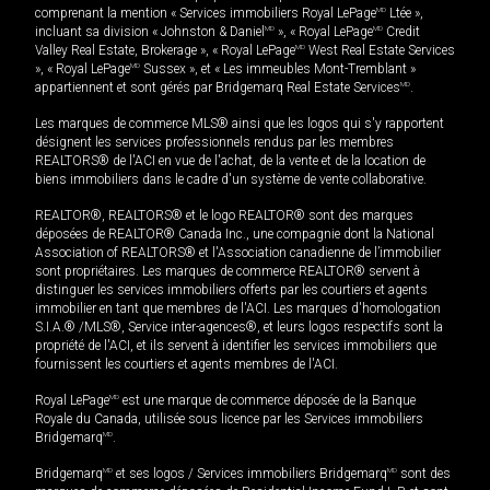
comprenant la mention « Services immobiliers Royal LePage
MD
Ltée »,
incluant sa division « Johnston & Daniel
MD
», « Royal LePage
MD
Credit
Valley Real Estate, Brokerage », « Royal LePage
MD
West Real Estate Services
», « Royal LePage
MD
Sussex », et « Les immeubles Mont-Tremblant »
appartiennent et sont gérés par Bridgemarq Real Estate Services
MD
.
Les marques de commerce MLS® ainsi que les logos qui s'y rapportent
désignent les services professionnels rendus par les membres
REALTORS® de l'ACI en vue de l'achat, de la vente et de la location de
biens immobiliers dans le cadre d'un système de vente collaborative.
REALTOR®, REALTORS® et le logo REALTOR® sont des marques
déposées de REALTOR® Canada Inc., une compagnie dont la National
Association of REALTORS® et l'Association canadienne de l’immobilier
sont propriétaires. Les marques de commerce REALTOR® servent à
distinguer les services immobiliers offerts par les courtiers et agents
immobilier en tant que membres de l'ACI. Les marques d'homologation
S.I.A.® /MLS®, Service inter-agences®, et leurs logos respectifs sont la
propriété de l'ACI, et ils servent à identifier les services immobiliers que
fournissent les courtiers et agents membres de l'ACI.
Royal LePage
MD
est une marque de commerce déposée de la Banque
Royale du Canada, utilisée sous licence par les Services immobiliers
Bridgemarq
MD
.
Bridgemarq
MD
et ses logos / Services immobiliers Bridgemarq
MD
sont des