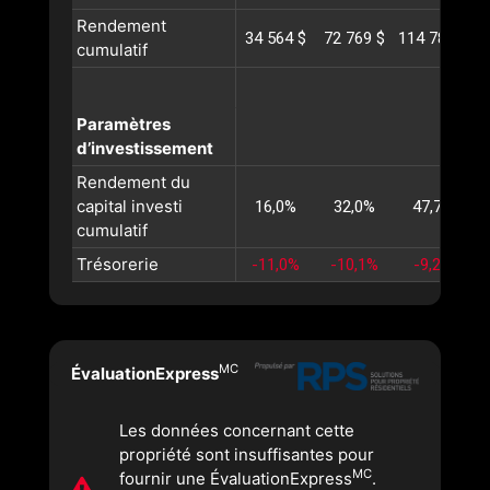
Rendement
34 564 $
72 769 $
114 782 $
1
cumulatif
Paramètres
d’investissement
Rendement du
capital investi
16,0%
32,0%
47,7%
cumulatif
Trésorerie
-11,0%
-10,1%
-9,2%
MC
ÉvaluationExpress
Les données concernant cette
propriété sont insuffisantes pour
MC
fournir une ÉvaluationExpress
.