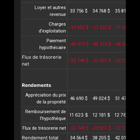
Loyer et autres
33 756 $
34 768 $
35 811 $
3
revenue
Charges
-10 992 $
-11 257 $
-11 528 $
-
d'exploitation
Paiement
-46 513 $
-46 513 $
-46 513 $
-
hypothécaire
Flux de trésorerie
-23 749 $
-23 001 $
-22 230 $
-
net
Rendements
Appréciation du prix
46 690 $
49 024 $
51 476 $
5
de la propriété
Remboursement de
11 623 $
12 181 $
12 767 $
1
l’hypothèque
Flux de trésorerie net
-23 749 $
-23 001 $
-22 230 $
-
Rendement total
34 564 $
38 205 $
42 013 $
4