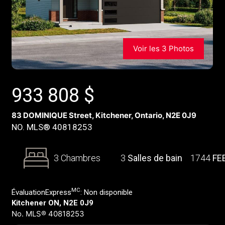
Voir les 3 Photos
933 808
$
83 DOMINIQUE Street, Kitchener, Ontario, N2E 0J9
NO. MLS® 40818253
3 Chambres
3
Salles de bain
1744
FE
MC
ÉvaluationExpress
:
Non disponible
Kitchener ON, N2E 0J9
No. MLS® 40818253