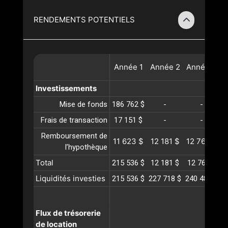
RENDEMENTS POTENTIELS
Année
1
Année
2
Année
3
A
Investissements
Mise de fonds
186 762 $
-
-
Frais de transaction
17 151 $
-
-
Remboursement de
11 623 $
12 181 $
12 767 $
1
l’hypothèque
Total
215 536 $
12 181 $
12 767 $
1
Liquidités investies
215 536 $
227 718 $
240 485 $
2
Flux de trésorerie
de location