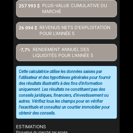
communiquer avec vous.
PLUS-VALUE CUMULATIVE DU
257 993 $
MARCHÉ
REVENUS NETS D'EXPLOITATION
26 094 $
POUR L'ANNÉE
5
RENDEMENT ANNUEL DES
-7,7%
LIQUIDITÉS POUR L'ANNÉE
5
Cette calculatrice utilise les données saisies par
l’utilisateur et des hypothèses générales pour fournir
des résultats illustratifs à des fins d'information
uniquement. Les résultats ne constituent pas des
conseils juridiques, financiers, d'investissement ou
autres. Vérifiez tous les champs pour en vérifier
l’exactitude et consultez un courtier immobilier pour
obtenir des conseils.
ESTIMATIONS
Plus-value du marché par année