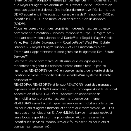
référence des inscriptions tenues par des agences immobilières autres
que Royal LePage et ses distributeurs. L'exactitude de l'information
n'est pas garantie et devrait être indépendamment vérifiée. La marque
DDF® appartient à l'Association canadienne de l’immobilier (ACI) et
identifie le REALTOR.ca Installation de distribution de données
(SDD®).
*Tous les bureaux sont des propriétés indépendantes. Les bureaux
comprenant la mention « Services immobiliers Royal LePage
Ltée »,
MD
incluant sa division « Johnston & Daniel
», « Royal LePage
Credit
MD
MD
Valley Real Estate, Brokerage », « Royal LePage
West Real Estate
MD
Services », « Royal LePage
Sussex », et « Les immeubles Mont-
MD
Tremblant » appartiennent et sont gérés par Bridgemarq Real Estate
Services
.
MD
Les marques de commerce MLS® ainsi que les logos qui s'y
rapportent désignent les services professionnels rendus par les
membres REALTORS® de l'ACI en vue de l'achat, de la vente et de la
location de biens immobiliers dans le cadre d'un système de vente
collaborative.
REALTOR®, REALTORS® et le logo REALTOR® sont des marques
déposées de REALTOR® Canada Inc., une compagnie dont la National
Association of REALTORS® et l'Association canadienne de
l’immobilier sont propriétaires. Les marques de commerce
REALTOR® servent à distinguer les services immobiliers offerts par
les courtiers et agents immobilier en tant que membres de l'ACI. Les
marques d'homologation S.I.A.® /MLS®, Service inter-agences®, et
leurs logos respectifs sont la propriété de l'ACI, et ils servent à
identifier les services immobiliers que fournissent les courtiers et
agents membres de l'ACI.