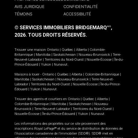
AVIS JURIDIQUE
CONFIDENTIALITÉ
TÉMOINS
ACCESSIBILITÉ
© SERVICES IMMOBILIERS BRIDGEMARQ
,
MD
2026.
TOUS DROITS RÉSERVÉS.
Trouver une maison
Ontario
|
Québec
|
Alberta
|
Colombie-
Britannique
|
Manitoba
|
Saskatchewan
|
Nouveau-Brunswick
|
Terre-
Neuve-et-Labrador
|
Territoires du Nord-Ouest
|
Nouvelle-Écosse
|
Île-du-
Prince-Édouard
|
Yukon
|
Nunavut
.
Maisons à louer -
Ontario
|
Québec
|
Alberta
|
Colombie-Britannique
|
Manitoba
|
Saskatchewan
|
Nouveau-Brunswick
|
Terre-Neuve-et-
Labrador
|
Territoires du Nord-Ouest
|
Nouvelle-Écosse
|
Île-du-Prince-
Édouard
|
Yukon
|
Nunavut
.
Trouver des agents et courtiers en
Ontario
|
Québec
|
Alberta
|
Colombie-Britannique
|
Manitoba
|
Saskatchewan
|
Nouveau-
Brunswick
|
Terre-Neuve-et-Labrador
|
Territoires du Nord-Ouest
|
Nouvelle-Écosse
|
Île-du-Prince-Édouard
|
Yukon
|
Nunavut
Les informations des propriétés sur ce site proviennent des
inscriptions Royal LePage
et du service de distribution de données de
MD
l'Association canadienne de l’immobilier (SDD®). SDD® met en