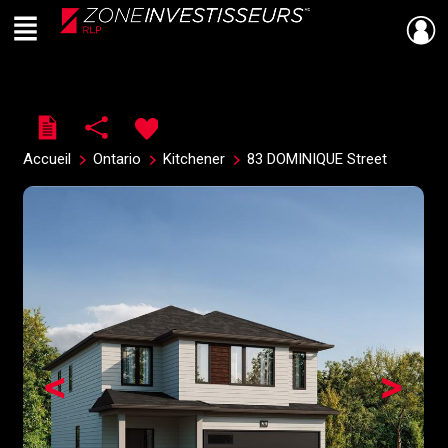
Menu
Live
En Direct
Accueil
Ontario
Kitchener
83 DOMINIQUE Street
<
>