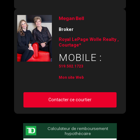
Megan Bell
Broker
Royal LePage Wolle Realty ,
Courtage*
MOBILE :
519.502.1723
Mon site Web
Contacter ce courtier
Demander des infos sur cette inscription
Prénom
et