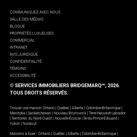
COMMUNIQUEZ AVEC NOUS
SALLE DES MÉDIAS
BLOGUE
PROPRIÉTÉS LUXUEUSES
COMMERCIAL
INTRANET
AVIS JURIDIQUE
CONFIDENTIALITÉ
TÉMOINS
ACCESSIBILITÉ
© SERVICES IMMOBILIERS BRIDGEMARQ
, 2026.
MD
TOUS DROITS RÉSERVÉS.
Trouver une maison
Ontario
|
Québec
|
Alberta
|
Colombie-Britannique
|
Manitoba
|
Saskatchewan
|
Nouveau-Brunswick
|
Terre-Neuve-et-Labrador
|
Territoires du Nord-Ouest
|
Nouvelle-Écosse
|
Île-du-Prince-Édouard
|
Yukon
|
Nunavut
.
Maisons à louer -
Ontario
|
Québec
|
Alberta
|
Colombie-Britannique
|