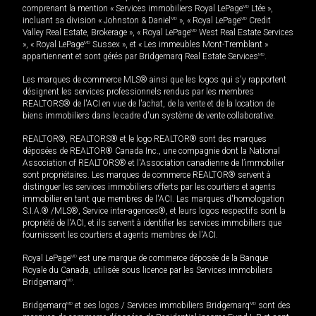
comprenant la mention « Services immobiliers Royal LePage
MD
Ltée »,
incluant sa division « Johnston & Daniel
MD
», « Royal LePage
MD
Credit
Valley Real Estate, Brokerage », « Royal LePage
MD
West Real Estate Services
», « Royal LePage
MD
Sussex », et « Les immeubles Mont-Tremblant »
appartiennent et sont gérés par Bridgemarq Real Estate Services
MD
.
Les marques de commerce MLS® ainsi que les logos qui s'y rapportent
désignent les services professionnels rendus par les membres
REALTORS® de l'ACI en vue de l'achat, de la vente et de la location de
biens immobiliers dans le cadre d'un système de vente collaborative.
REALTOR®, REALTORS® et le logo REALTOR® sont des marques
déposées de REALTOR® Canada Inc., une compagnie dont la National
Association of REALTORS® et l'Association canadienne de l’immobilier
sont propriétaires. Les marques de commerce REALTOR® servent à
distinguer les services immobiliers offerts par les courtiers et agents
immobilier en tant que membres de l'ACI. Les marques d'homologation
S.I.A.® /MLS®, Service inter-agences®, et leurs logos respectifs sont la
propriété de l'ACI, et ils servent à identifier les services immobiliers que
fournissent les courtiers et agents membres de l'ACI.
Royal LePage
MD
est une marque de commerce déposée de la Banque
Royale du Canada, utilisée sous licence par les Services immobiliers
Bridgemarq
MD
.
Bridgemarq
MD
et ses logos / Services immobiliers Bridgemarq
MD
sont des