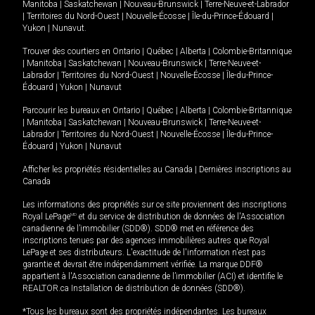
Manitoba
|
Saskatchewan
|
Nouveau-Brunswick
|
Terre-Neuve-et-Labrador
|
Territoires du Nord-Ouest
|
Nouvelle-Écosse
|
Île-du-Prince-Édouard
|
Yukon
|
Nunavut
.
Trouver des courtiers en
Ontario
|
Québec
|
Alberta
|
Colombie-Britannique
|
Manitoba
|
Saskatchewan
|
Nouveau-Brunswick
|
Terre-Neuve-et-
Labrador
|
Territoires du Nord-Ouest
|
Nouvelle-Écosse
|
Île-du-Prince-
Édouard
|
Yukon
|
Nunavut
Parcourir les bureaux en
Ontario
|
Québec
|
Alberta
|
Colombie-Britannique
|
Manitoba
|
Saskatchewan
|
Nouveau-Brunswick
|
Terre-Neuve-et-
Labrador
|
Territoires du Nord-Ouest
|
Nouvelle-Écosse
|
Île-du-Prince-
Édouard
|
Yukon
|
Nunavut
Afficher les propriétés résidentielles au Canada
|
Dernières inscriptions au
Canada
Les informations des propriétés sur ce site proviennent des inscriptions
Royal LePage
MD
et du service de distribution de données de l'Association
canadienne de l’immobilier (SDD®). SDD® met en référence des
inscriptions tenues par des agences immobilières autres que Royal
LePage et ses distributeurs. L'exactitude de l'information n'est pas
garantie et devrait être indépendamment vérifiée. La marque DDF®
appartient à l'Association canadienne de l’immobilier (ACI) et identifie le
REALTOR.ca Installation de distribution de données (SDD®).
*Tous les bureaux sont des propriétés indépendantes. Les bureaux