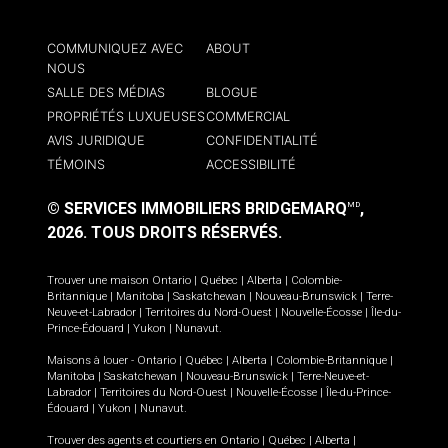
COMMUNIQUEZ AVEC
ABOUT
NOUS
SALLE DES MÉDIAS
BLOGUE
PROPRIÉTÉS LUXUEUSES
COMMERCIAL
AVIS JURIDIQUE
CONFIDENTIALITÉ
TÉMOINS
ACCESSIBILITÉ
© SERVICES IMMOBILIERS BRIDGEMARQ
,
MD
2026.
TOUS DROITS RÉSERVÉS.
Trouver une maison
Ontario
|
Québec
|
Alberta
|
Colombie-
Britannique
|
Manitoba
|
Saskatchewan
|
Nouveau-Brunswick
|
Terre-
Neuve-et-Labrador
|
Territoires du Nord-Ouest
|
Nouvelle-Écosse
|
Île-du-
Prince-Édouard
|
Yukon
|
Nunavut
.
Maisons à louer -
Ontario
|
Québec
|
Alberta
|
Colombie-Britannique
|
Manitoba
|
Saskatchewan
|
Nouveau-Brunswick
|
Terre-Neuve-et-
Labrador
|
Territoires du Nord-Ouest
|
Nouvelle-Écosse
|
Île-du-Prince-
Édouard
|
Yukon
|
Nunavut
.
Trouver des agents et courtiers en
Ontario
|
Québec
|
Alberta
|