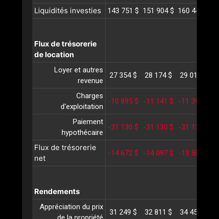
Liquidités investies
143 751 $
151 904 $
160 449 $
1
Flux de trésorerie
de location
Loyer et autres
27 354 $
28 174 $
29 019 $
2
revenue
Charges
-10 895 $
-11 141 $
-11 393 $
-
d'exploitation
Paiement
-31 130 $
-31 130 $
-31 130 $
-
hypothécaire
Flux de trésorerie
-14 672 $
-14 097 $
-13 504 $
-
net
Rendements
Appréciation du prix
31 249 $
32 811 $
34 452 $
3
de la propriété