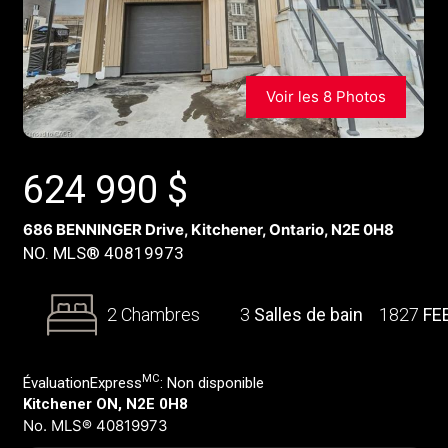
Voir les 8 Photos
624 990
$
686 BENNINGER Drive, Kitchener, Ontario, N2E 0H8
NO. MLS® 40819973
2 Chambres
3
Salles de bain
1827
FE
MC
ÉvaluationExpress
:
Non disponible
Kitchener ON, N2E 0H8
No. MLS® 40819973