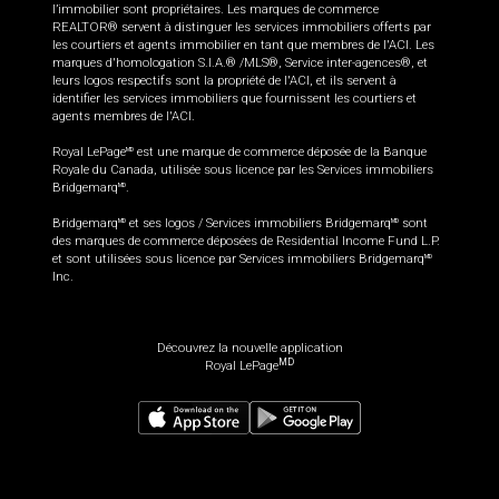
l’immobilier sont propriétaires. Les marques de commerce
REALTOR® servent à distinguer les services immobiliers offerts par
les courtiers et agents immobilier en tant que membres de l'ACI. Les
marques d'homologation S.I.A.® /MLS®, Service inter-agences®, et
leurs logos respectifs sont la propriété de l'ACI, et ils servent à
identifier les services immobiliers que fournissent les courtiers et
agents membres de l'ACI.
Royal LePage
est une marque de commerce déposée de la Banque
MD
Royale du Canada, utilisée sous licence par les Services immobiliers
Bridgemarq
.
MD
Bridgemarq
et ses logos / Services immobiliers Bridgemarq
sont
MD
MD
des marques de commerce déposées de Residential Income Fund L.P.
et sont utilisées sous licence par Services immobiliers Bridgemarq
MD
Inc.
Découvrez la nouvelle application
MD
Royal LePage
624 990
$
Planifier une visite
Demander plus d'information