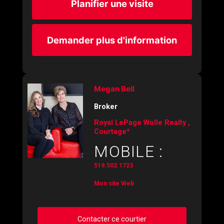
Planifier une visite
Demander plus d'information
Megan Bell
Broker
Royal LePage Wolle Realty ,
Courtage*
MOBILE :
519.502.1723
Mon site Web
Contacter ce courtier