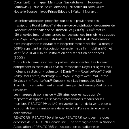
Colombie-Britannique
|
Manitoba
|
Saskatchewan
|
Nouveau-
Brunswick
|
Terre-Neuve-et-Labrador
|
Territoires du Nord-Ouest
|
Nouvelle-Écosse
|
Île-du-Prince-Édouard
|
Yukon
|
Nunavut
Les informations des propriétés sur ce site proviennent des
inscriptions Royal LePage
et du service de distribution de données de
MD
l'Association canadienne de l’immobilier (SDD®). SDD® met en
référence des inscriptions tenues par des agences immobilières autres
que Royal LePage et ses distributeurs. L'exactitude de l'information
n'est pas garantie et devrait être indépendamment vérifiée. La marque
DDF® appartient à l'Association canadienne de l’immobilier (ACI) et
identifie le REALTOR.ca Installation de distribution de données
(SDD®).
*Tous les bureaux sont des propriétés indépendantes. Les bureaux
comprenant la mention « Services immobiliers Royal LePage
Ltée »,
MD
incluant sa division « Johnston & Daniel
», « Royal LePage
Credit
MD
MD
Valley Real Estate, Brokerage », « Royal LePage
West Real Estate
MD
Services », « Royal LePage
Sussex », et « Les immeubles Mont-
MD
Tremblant » appartiennent et sont gérés par Bridgemarq Real Estate
Services
.
MD
Les marques de commerce MLS® ainsi que les logos qui s'y
rapportent désignent les services professionnels rendus par les
membres REALTORS® de l'ACI en vue de l'achat, de la vente et de la
location de biens immobiliers dans le cadre d'un système de vente
collaborative.
REALTOR®, REALTORS® et le logo REALTOR® sont des marques
déposées de REALTOR® Canada Inc., une compagnie dont la National
Association of REALTORS® et l'Association canadienne de