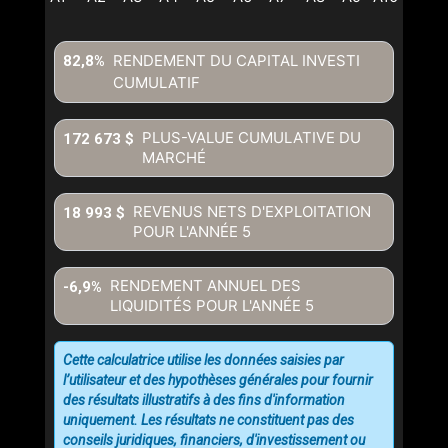
RENDEMENT DU CAPITAL INVESTI
82,8%
CUMULATIF
En cliquant sur le bouton « soumettre », vous consentez à nos
conditions d'utilisation et vous nous fournissez l'autorisation écrite de
communiquer avec vous.
PLUS-VALUE CUMULATIVE DU
172 673 $
MARCHÉ
REVENUS NETS D'EXPLOITATION
18 993 $
POUR L'ANNÉE
5
RENDEMENT ANNUEL DES
-6,9%
LIQUIDITÉS POUR L'ANNÉE
5
Cette calculatrice utilise les données saisies par
l’utilisateur et des hypothèses générales pour fournir
des résultats illustratifs à des fins d'information
uniquement. Les résultats ne constituent pas des
conseils juridiques, financiers, d'investissement ou