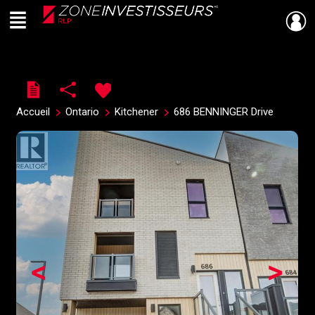
Menu
Live
En Direct
Accueil
Ontario
Kitchener
686 BENNINGER Drive
<
>