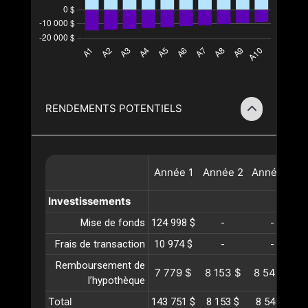
RENDEMENTS POTENTIELS
Année
1
Année
2
Année
3
A
Investissements
Mise de fonds
124 998 $
-
-
Frais de transaction
10 974 $
-
-
Remboursement de
7 779 $
8 153 $
8 545 $
l’hypothèque
Total
143 751 $
8 153 $
8 545 $