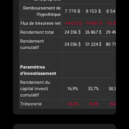
Remboursement de
7 779 $
8 153 $
8 545 $
l’hypothèque
Flux de trésorerie net
-14 672 $
-14 097 $
-13 504 $
-
Rendement total
24 356 $
26 867 $
29 493 $
3
Rendement
24 356 $
51 224 $
80 717 $
1
cumulatif
Paramètres
d’investissement
Rendement du
capital investi
16,9%
33,7%
50,3%
cumulatif
Trésorerie
-10,2%
-9,3%
-8,4%