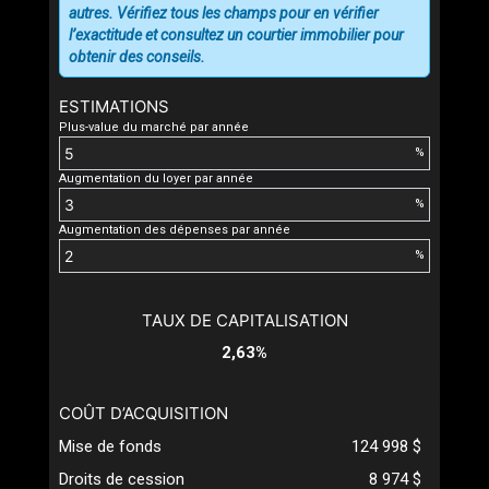
autres. Vérifiez tous les champs pour en vérifier
l’exactitude et consultez un courtier immobilier pour
obtenir des conseils.
ESTIMATIONS
Plus-value du marché par année
%
Augmentation du loyer par année
%
Augmentation des dépenses par année
%
TAUX DE CAPITALISATION
2,63%
COÛT D’ACQUISITION
Mise de fonds
124 998 $
Droits de cession
8 974 $