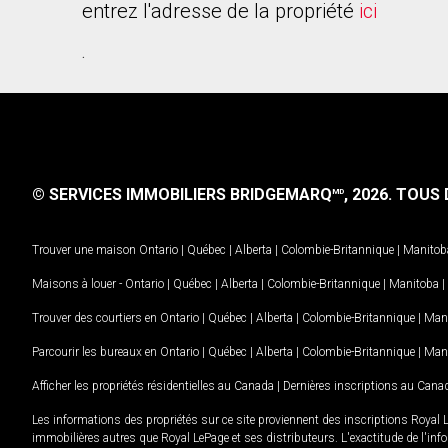
entrez l'adresse de la propriété
ici
.
© SERVICES IMMOBILIERS BRIDGEMARQ
, 2026.
TOUS D
MD
Trouver une maison
Ontario
|
Québec
|
Alberta
|
Colombie-Britannique
|
Manitob
Maisons à louer -
Ontario
|
Québec
|
Alberta
|
Colombie-Britannique
|
Manitoba
|
Trouver des courtiers en
Ontario
|
Québec
|
Alberta
|
Colombie-Britannique
|
Man
Parcourir les bureaux en
Ontario
|
Québec
|
Alberta
|
Colombie-Britannique
|
Man
Afficher les propriétés résidentielles au Canada
|
Dernières inscriptions au Cana
Les informations des propriétés sur ce site proviennent des inscriptions Royal 
immobilières autres que Royal LePage et ses distributeurs. L'exactitude de l'info