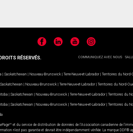
Facebook
LinkedIn
YouTube
Instagram
ROITS RÉSERVÉS.
COMMUNIQUEZ AVEC NOUS
SALL
a
|
Saskatchewan
|
Nouveau-Brunswick
|
Terre-Neuve-et-Labrador
|
Territoires du Nord
Saskatchewan
|
Nouveau-Brunswick
|
Terre-Neuve-et-Labrador
|
Territoires du Nord-Ou
itoba
|
Saskatchewan
|
Nouveau-Brunswick
|
Terre-Neuve-et-Labrador
|
Territoires du 
itoba
|
Saskatchewan
|
Nouveau-Brunswick
|
Terre-Neuve-et-Labrador
|
Territoires du 
da
LePage
MD
et du service de distribution de données de l'Association canadienne de l’im
rmation n'est pas garantie et devrait être indépendamment vérifiée. La marque DDF® appa