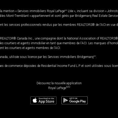
la mention « Services immobiliers Royal LePage
MD
Ltée », incluant sa division « Johnst
bles Mont-Tremblant » appartiennent et sont gérés par Bridgemarq Real Estate Servic
 les services professionnels rendus par les membres REALTORS® de l'ACI en vue de l'a
TOR® Canada Inc., une compagnie dont la National Association of REALTORS® et l'
s courtiers et agents immobilier en tant que membres de l'ACI. Les marques d'homolog
ssent les courtiers et agents membres de l'ACI.
da, utilisée sous licence par les Services immobiliers Bridgemarq
MD
.
s de commerce déposées de Residential Income Fund L.P. et sont utilisées sous lice
Découvrez la nouvelle application
MD
Royal LePage