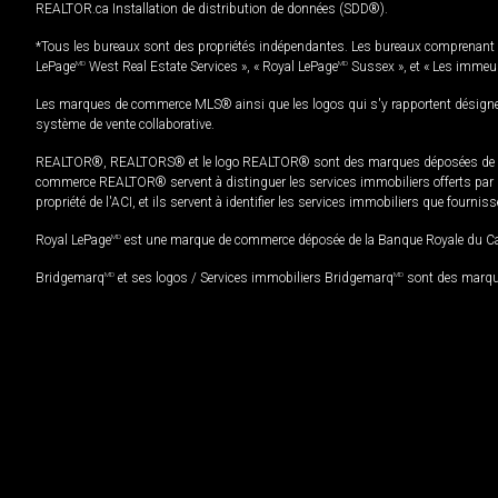
REALTOR.ca Installation de distribution de données (SDD®).
*Tous les bureaux sont des propriétés indépendantes. Les bureaux comprenant 
LePage
MD
West Real Estate Services », « Royal LePage
MD
Sussex », et « Les immeu
Les marques de commerce MLS® ainsi que les logos qui s'y rapportent désignent
système de vente collaborative.
REALTOR®, REALTORS® et le logo REALTOR® sont des marques déposées de REAL
commerce REALTOR® servent à distinguer les services immobiliers offerts par le
propriété de l'ACI, et ils servent à identifier les services immobiliers que fourni
Royal LePage
MD
est une marque de commerce déposée de la Banque Royale du Cana
Bridgemarq
MD
et ses logos / Services immobiliers Bridgemarq
MD
sont des marque