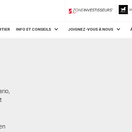
ZoneInvestisseurs RLP
RTIER
INFO ET CONSEILS
JOIGNEZ-VOUS À NOUS
rio,
t
en