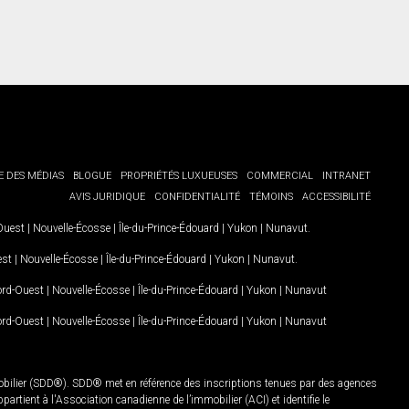
E DES MÉDIAS
BLOGUE
PROPRIÉTÉS LUXUEUSES
COMMERCIAL
INTRANET
AVIS JURIDIQUE
CONFIDENTIALITÉ
TÉMOINS
ACCESSIBILITÉ
-Ouest
|
Nouvelle-Écosse
|
Île-du-Prince-Édouard
|
Yukon
|
Nunavut
.
est
|
Nouvelle-Écosse
|
Île-du-Prince-Édouard
|
Yukon
|
Nunavut
.
Nord-Ouest
|
Nouvelle-Écosse
|
Île-du-Prince-Édouard
|
Yukon
|
Nunavut
Nord-Ouest
|
Nouvelle-Écosse
|
Île-du-Prince-Édouard
|
Yukon
|
Nunavut
mobilier (SDD®). SDD® met en référence des inscriptions tenues par des agences
rtient à l'Association canadienne de l’immobilier (ACI) et identifie le