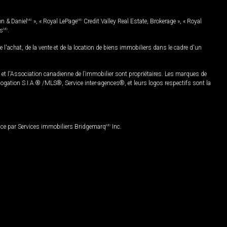
on & Daniel
MD
», « Royal LePage
MD
Credit Valley Real Estate, Brokerage », « Royal
es
MD
.
chat, de la vente et de la location de biens immobiliers dans le cadre d'un
Association canadienne de l’immobilier sont propriétaires. Les marques de
ation S.I.A.® /MLS®, Service inter-agences®, et leurs logos respectifs sont la
nce par Services immobiliers Bridgemarq
MD
Inc.