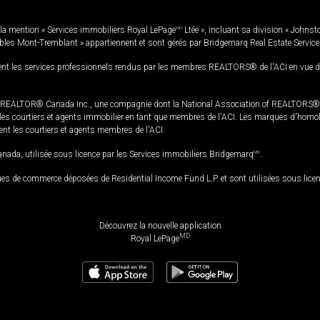
la mention « Services immobiliers Royal LePage
MD
Ltée », incluant sa division « Johnst
bles Mont-Tremblant » appartiennent et sont gérés par Bridgemarq Real Estate Servic
 les services professionnels rendus par les membres REALTORS® de l'ACI en vue de l'a
TOR® Canada Inc., une compagnie dont la National Association of REALTORS® et l'
s courtiers et agents immobilier en tant que membres de l'ACI. Les marques d'homolog
ssent les courtiers et agents membres de l'ACI.
da, utilisée sous licence par les Services immobiliers Bridgemarq
MD
.
s de commerce déposées de Residential Income Fund L.P. et sont utilisées sous lice
Découvrez la nouvelle application
MD
Royal LePage