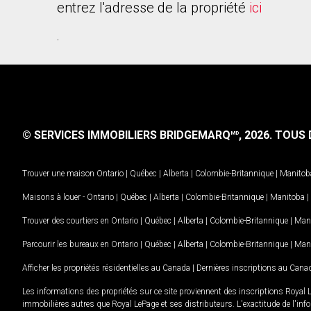
entrez l'adresse de la propriété
ici
.
© SERVICES IMMOBILIERS BRIDGEMARQ
, 2026.
TOUS D
MD
Trouver une maison
Ontario
|
Québec
|
Alberta
|
Colombie-Britannique
|
Manitob
Maisons à louer -
Ontario
|
Québec
|
Alberta
|
Colombie-Britannique
|
Manitoba
|
Trouver des courtiers en
Ontario
|
Québec
|
Alberta
|
Colombie-Britannique
|
Man
Parcourir les bureaux en
Ontario
|
Québec
|
Alberta
|
Colombie-Britannique
|
Man
Afficher les propriétés résidentielles au Canada
|
Dernières inscriptions au Cana
Les informations des propriétés sur ce site proviennent des inscriptions Royal 
immobilières autres que Royal LePage et ses distributeurs. L'exactitude de l'info