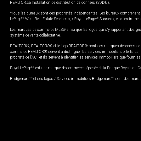
REALTOR.ca Installation de distribution de données (SDD®).
*Tous les bureaux sont des propriétés indépendantes. Les bureaux comprenant 
LePage
MD
West Real Estate Services », « Royal LePage
MD
Sussex », et « Les immeu
Les marques de commerce MLS® ainsi que les logos qui s'y rapportent désignent
système de vente collaborative.
REALTOR®, REALTORS® et le logo REALTOR® sont des marques déposées de REAL
commerce REALTOR® servent à distinguer les services immobiliers offerts par le
propriété de l'ACI, et ils servent à identifier les services immobiliers que fourni
Royal LePage
MD
est une marque de commerce déposée de la Banque Royale du Cana
Bridgemarq
MD
et ses logos / Services immobiliers Bridgemarq
MD
sont des marque