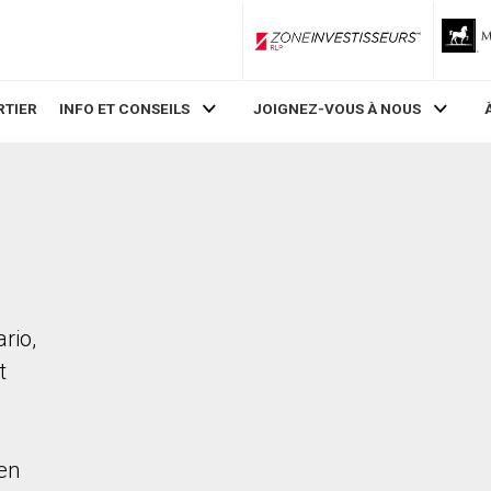
ZoneInvestisseurs RLP
RTIER
INFO ET CONSEILS
JOIGNEZ-VOUS À NOUS
rio,
t
en