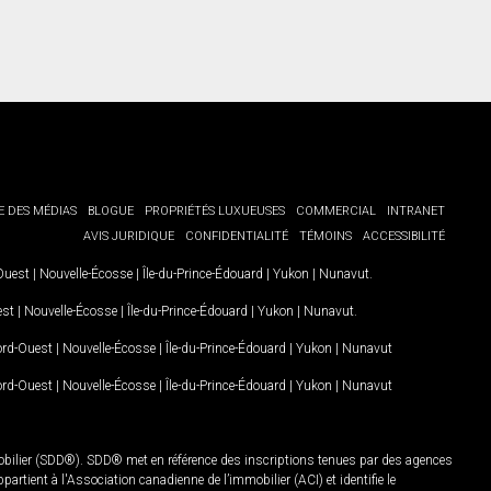
E DES MÉDIAS
BLOGUE
PROPRIÉTÉS LUXUEUSES
COMMERCIAL
INTRANET
AVIS JURIDIQUE
CONFIDENTIALITÉ
TÉMOINS
ACCESSIBILITÉ
-Ouest
|
Nouvelle-Écosse
|
Île-du-Prince-Édouard
|
Yukon
|
Nunavut
.
est
|
Nouvelle-Écosse
|
Île-du-Prince-Édouard
|
Yukon
|
Nunavut
.
Nord-Ouest
|
Nouvelle-Écosse
|
Île-du-Prince-Édouard
|
Yukon
|
Nunavut
Nord-Ouest
|
Nouvelle-Écosse
|
Île-du-Prince-Édouard
|
Yukon
|
Nunavut
mobilier (SDD®). SDD® met en référence des inscriptions tenues par des agences
rtient à l'Association canadienne de l’immobilier (ACI) et identifie le