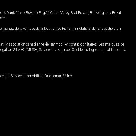
on & Daniel
MD
», « Royal LePage
MD
Credit Valley Real Estate, Brokerage », « Royal
es
MD
.
chat, de la vente et de la location de biens immobiliers dans le cadre d'un
Association canadienne de l’immobilier sont propriétaires. Les marques de
ation S.I.A.® /MLS®, Service inter-agences®, et leurs logos respectifs sont la
nce par Services immobiliers Bridgemarq
MD
Inc.