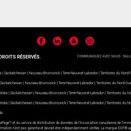
Facebook
LinkedIn
YouTube
Instagram
ROITS RÉSERVÉS.
COMMUNIQUEZ AVEC NOUS
SALL
a
|
Saskatchewan
|
Nouveau-Brunswick
|
Terre-Neuve-et-Labrador
|
Territoires du Nord
Saskatchewan
|
Nouveau-Brunswick
|
Terre-Neuve-et-Labrador
|
Territoires du Nord-Ou
itoba
|
Saskatchewan
|
Nouveau-Brunswick
|
Terre-Neuve-et-Labrador
|
Territoires du 
itoba
|
Saskatchewan
|
Nouveau-Brunswick
|
Terre-Neuve-et-Labrador
|
Territoires du 
da
LePage
MD
et du service de distribution de données de l'Association canadienne de l’im
rmation n'est pas garantie et devrait être indépendamment vérifiée. La marque DDF® appa