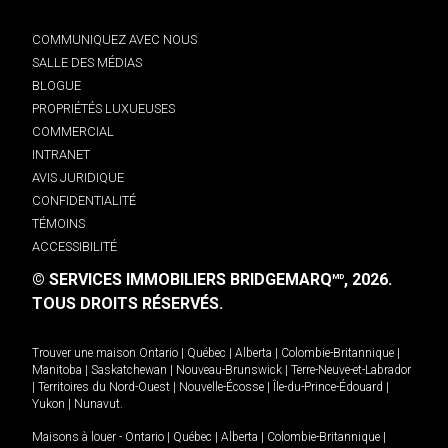
COMMUNIQUEZ AVEC NOUS
SALLE DES MÉDIAS
BLOGUE
PROPRIÉTÉS LUXUEUSES
COMMERCIAL
INTRANET
AVIS JURIDIQUE
CONFIDENTIALITÉ
TÉMOINS
ACCESSIBILITÉ
© SERVICES IMMOBILIERS BRIDGEMARQ
, 2026.
MD
TOUS DROITS RÉSERVÉS.
Trouver une maison
Ontario
|
Québec
|
Alberta
|
Colombie-Britannique
|
Manitoba
|
Saskatchewan
|
Nouveau-Brunswick
|
Terre-Neuve-et-Labrador
|
Territoires du Nord-Ouest
|
Nouvelle-Écosse
|
Île-du-Prince-Édouard
|
Yukon
|
Nunavut
.
Maisons à louer -
Ontario
|
Québec
|
Alberta
|
Colombie-Britannique
|