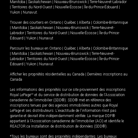
Manitoba
|
Saskatchewan
|
Nouveau-Brunswick
|
Terre-Neuve-et-Labrador
|
Territoires du Nord-Ouest
|
Nouvelle-Écosse
|
Île-du-Prince-Édouard
|
Yukon
|
Nunavut
.
Trouver des courtiers en
Ontario
|
Québec
|
Alberta
|
Colombie-Britannique
|
Manitoba
|
Saskatchewan
|
Nouveau-Brunswick
|
Terre-Neuve-et-
Labrador
|
Territoires du Nord-Ouest
|
Nouvelle-Écosse
|
Île-du-Prince-
Édouard
|
Yukon
|
Nunavut
Parcourir les bureaux en
Ontario
|
Québec
|
Alberta
|
Colombie-Britannique
|
Manitoba
|
Saskatchewan
|
Nouveau-Brunswick
|
Terre-Neuve-et-
Labrador
|
Territoires du Nord-Ouest
|
Nouvelle-Écosse
|
Île-du-Prince-
Édouard
|
Yukon
|
Nunavut
Afficher les propriétés résidentielles au Canada
|
Dernières inscriptions au
Canada
Les informations des propriétés sur ce site proviennent des inscriptions
Royal LePage
MD
et du service de distribution de données de l'Association
canadienne de l’immobilier (SDD®). SDD® met en référence des
inscriptions tenues par des agences immobilières autres que Royal
LePage et ses distributeurs. L'exactitude de l'information n'est pas
garantie et devrait être indépendamment vérifiée. La marque DDF®
appartient à l'Association canadienne de l’immobilier (ACI) et identifie le
REALTOR.ca Installation de distribution de données (SDD®).
*Tous les bureaux sont des propriétés indépendantes. Les bureaux