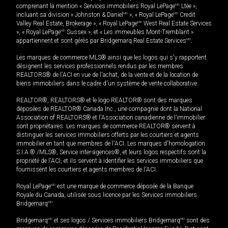
comprenant la mention « Services immobiliers Royal LePage
MD
Ltée »,
incluant sa division « Johnston & Daniel
MD
», « Royal LePage
MD
Credit
Valley Real Estate, Brokerage », « Royal LePage
MD
West Real Estate Services
», « Royal LePage
MD
Sussex », et « Les immeubles Mont-Tremblant »
appartiennent et sont gérés par Bridgemarq Real Estate Services
MD
.
Les marques de commerce MLS® ainsi que les logos qui s'y rapportent
désignent les services professionnels rendus par les membres
REALTORS® de l'ACI en vue de l'achat, de la vente et de la location de
biens immobiliers dans le cadre d'un système de vente collaborative.
REALTOR®, REALTORS® et le logo REALTOR® sont des marques
déposées de REALTOR® Canada Inc., une compagnie dont la National
Association of REALTORS® et l'Association canadienne de l’immobilier
sont propriétaires. Les marques de commerce REALTOR® servent à
distinguer les services immobiliers offerts par les courtiers et agents
immobilier en tant que membres de l'ACI. Les marques d'homologation
S.I.A.® /MLS®, Service inter-agences®, et leurs logos respectifs sont la
propriété de l'ACI, et ils servent à identifier les services immobiliers que
fournissent les courtiers et agents membres de l'ACI.
Royal LePage
MD
est une marque de commerce déposée de la Banque
Royale du Canada, utilisée sous licence par les Services immobiliers
Bridgemarq
MD
.
Bridgemarq
MD
et ses logos / Services immobiliers Bridgemarq
MD
sont des