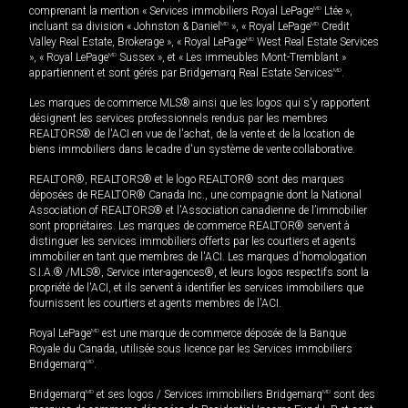
comprenant la mention « Services immobiliers Royal LePage
MD
Ltée »,
incluant sa division « Johnston & Daniel
MD
», « Royal LePage
MD
Credit
Valley Real Estate, Brokerage », « Royal LePage
MD
West Real Estate Services
», « Royal LePage
MD
Sussex », et « Les immeubles Mont-Tremblant »
appartiennent et sont gérés par Bridgemarq Real Estate Services
MD
.
Les marques de commerce MLS® ainsi que les logos qui s'y rapportent
désignent les services professionnels rendus par les membres
REALTORS® de l'ACI en vue de l'achat, de la vente et de la location de
biens immobiliers dans le cadre d'un système de vente collaborative.
REALTOR®, REALTORS® et le logo REALTOR® sont des marques
déposées de REALTOR® Canada Inc., une compagnie dont la National
Association of REALTORS® et l'Association canadienne de l’immobilier
sont propriétaires. Les marques de commerce REALTOR® servent à
distinguer les services immobiliers offerts par les courtiers et agents
immobilier en tant que membres de l'ACI. Les marques d'homologation
S.I.A.® /MLS®, Service inter-agences®, et leurs logos respectifs sont la
propriété de l'ACI, et ils servent à identifier les services immobiliers que
fournissent les courtiers et agents membres de l'ACI.
Royal LePage
MD
est une marque de commerce déposée de la Banque
Royale du Canada, utilisée sous licence par les Services immobiliers
Bridgemarq
MD
.
Bridgemarq
MD
et ses logos / Services immobiliers Bridgemarq
MD
sont des