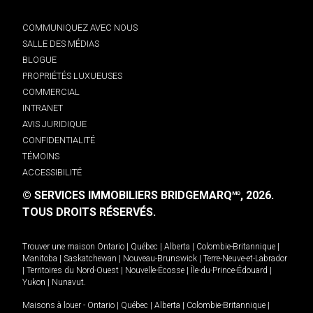
COMMUNIQUEZ AVEC NOUS
SALLE DES MÉDIAS
BLOGUE
PROPRIÉTÉS LUXUEUSES
COMMERCIAL
INTRANET
AVIS JURIDIQUE
CONFIDENTIALITÉ
TÉMOINS
ACCESSIBILITÉ
© SERVICES IMMOBILIERS BRIDGEMARQ
, 2026.
MD
TOUS DROITS RÉSERVÉS.
Trouver une maison
Ontario
|
Québec
|
Alberta
|
Colombie-Britannique
|
Manitoba
|
Saskatchewan
|
Nouveau-Brunswick
|
Terre-Neuve-et-Labrador
|
Territoires du Nord-Ouest
|
Nouvelle-Écosse
|
Île-du-Prince-Édouard
|
Yukon
|
Nunavut
.
Maisons à louer -
Ontario
|
Québec
|
Alberta
|
Colombie-Britannique
|