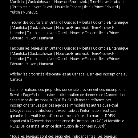
Manitoba
|
Saskatchewan
|
Nouveau-Brunswick
|
Terre-Neuve-et-Labrador
|
Territoires du Nord-Ouest
|
Nouvelle-Écosse
|
Île-du-Prince-Édouard
|
Yukon
|
Nunavut
.
Trouver des courtiers en
Ontario
|
Québec
|
Alberta
|
Colombie-Britannique
|
Manitoba
|
Saskatchewan
|
Nouveau-Brunswick
|
Terre-Neuve-et-
Labrador
|
Territoires du Nord-Ouest
|
Nouvelle-Écosse
|
Île-du-Prince-
Édouard
|
Yukon
|
Nunavut
Parcourir les bureaux en
Ontario
|
Québec
|
Alberta
|
Colombie-Britannique
|
Manitoba
|
Saskatchewan
|
Nouveau-Brunswick
|
Terre-Neuve-et-
Labrador
|
Territoires du Nord-Ouest
|
Nouvelle-Écosse
|
Île-du-Prince-
Édouard
|
Yukon
|
Nunavut
Afficher les propriétés résidentielles au Canada
|
Dernières inscriptions au
Canada
Les informations des propriétés sur ce site proviennent des inscriptions
Royal LePage
MD
et du service de distribution de données de l'Association
canadienne de l’immobilier (SDD®). SDD® met en référence des
inscriptions tenues par des agences immobilières autres que Royal
LePage et ses distributeurs. L'exactitude de l'information n'est pas
garantie et devrait être indépendamment vérifiée. La marque DDF®
appartient à l'Association canadienne de l’immobilier (ACI) et identifie le
REALTOR.ca Installation de distribution de données (SDD®).
*Tous les bureaux sont des propriétés indépendantes. Les bureaux