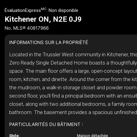
MC
ÉvaluationExpress
:
Non disponible
Kitchener ON, N2E 0J9
No. MLS® 40817966
INFORMATIONS SUR LA PROPRIÉTÉ
Located in the Trussler West community in Kitchener, th
Zero Ready Single Detached Home boasts a thoughtfully 
space. The main floor offers a large, open-concept layout
room, kitchen, and dinette. Around the corner from the kitc
the mudroom, a walk-in storage closet and powder room.
second floor, you’ll find a principal bedroom with an ensui
closet, along with two additional bedrooms, a family roo
bathroom. The basement provides a spacious unfinished a
PARTICULARITÉS DU BÂTIMENT :
Style:
Maison détachée