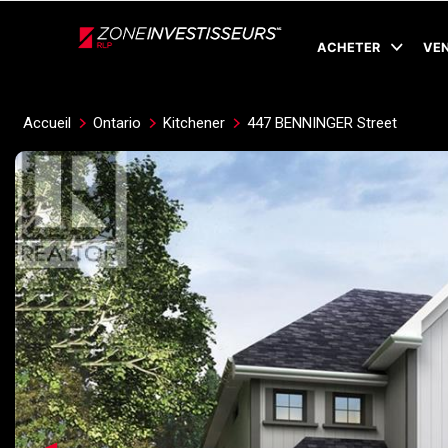
Live
En Direct
ACHETER
VE
Accueil
Ontario
Kitchener
447 BENNINGER Street