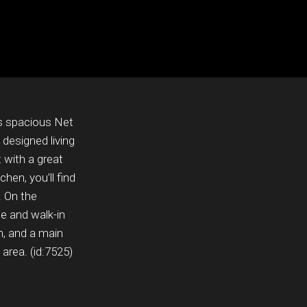
is spacious Net
designed living
 with a great
hen, you’ll find
 On the
te and walk-in
m, and a main
rea. (id:7525)