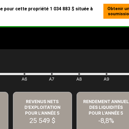
REVENUS NETS
RENDEMENT ANNUEL
D'EXPLOITATION
DES LIQUIDITÉS
POUR L'ANNÉE
5
POUR L'ANNÉE
5
25 549 $
-8,8%