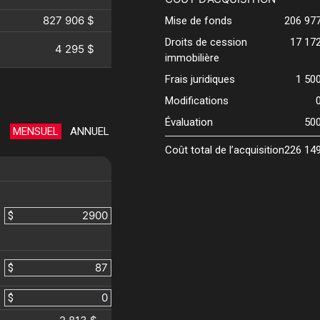
827 906 $
Mise de fonds
206 97
Droits de cession
17 17
4 295 $
immobilière
Frais juridiques
1 50
Modifications
Évaluation
50
MENSUEL
ANNUEL
Coût total de l’acquisition
226 14
$
$
$