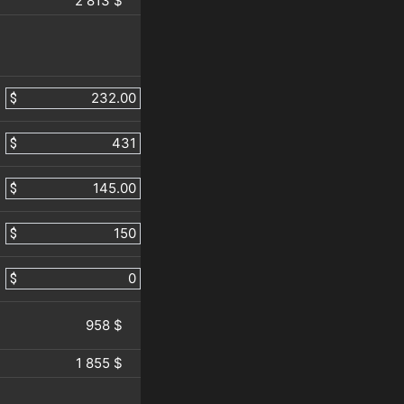
2 813 $
$
$
$
$
$
958 $
1 855 $