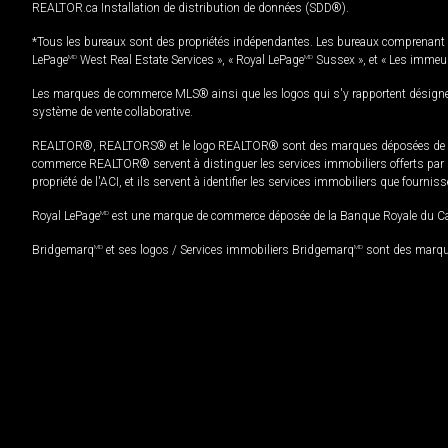
REALTOR.ca Installation de distribution de données (SDD®).
*Tous les bureaux sont des propriétés indépendantes. Les bureaux comprenant 
LePage
MD
West Real Estate Services », « Royal LePage
MD
Sussex », et « Les immeu
Les marques de commerce MLS® ainsi que les logos qui s'y rapportent désignent
système de vente collaborative.
REALTOR®, REALTORS® et le logo REALTOR® sont des marques déposées de REAL
commerce REALTOR® servent à distinguer les services immobiliers offerts par le
propriété de l'ACI, et ils servent à identifier les services immobiliers que fourni
Royal LePage
MD
est une marque de commerce déposée de la Banque Royale du Cana
Bridgemarq
MD
et ses logos / Services immobiliers Bridgemarq
MD
sont des marque