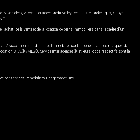
on & Daniel
MD
», « Royal LePage
MD
Credit Valley Real Estate, Brokerage », « Royal
es
MD
.
chat, de la vente et de la location de biens immobiliers dans le cadre d'un
Association canadienne de l’immobilier sont propriétaires. Les marques de
ation S.I.A.® /MLS®, Service inter-agences®, et leurs logos respectifs sont la
nce par Services immobiliers Bridgemarq
MD
Inc.