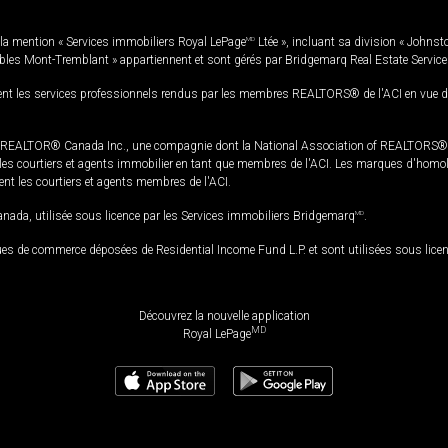
la mention « Services immobiliers Royal LePage
MD
Ltée », incluant sa division « Johnst
bles Mont-Tremblant » appartiennent et sont gérés par Bridgemarq Real Estate Servic
 les services professionnels rendus par les membres REALTORS® de l'ACI en vue de l'a
TOR® Canada Inc., une compagnie dont la National Association of REALTORS® et l'
s courtiers et agents immobilier en tant que membres de l'ACI. Les marques d'homolog
ssent les courtiers et agents membres de l'ACI.
da, utilisée sous licence par les Services immobiliers Bridgemarq
MD
.
s de commerce déposées de Residential Income Fund L.P. et sont utilisées sous lice
Découvrez la nouvelle application
MD
Royal LePage