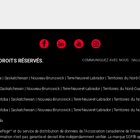
Facebook
LinkedIn
YouTube
Instagram
ROITS RÉSERVÉS.
COMMUNIQUEZ AVEC NOUS
SALL
a
|
Saskatchewan
|
Nouveau-Brunswick
|
Terre-Neuve-et-Labrador
|
Territoires du Nord
Saskatchewan
|
Nouveau-Brunswick
|
Terre-Neuve-et-Labrador
|
Territoires du Nord-Ou
itoba
|
Saskatchewan
|
Nouveau-Brunswick
|
Terre-Neuve-et-Labrador
|
Territoires du 
itoba
|
Saskatchewan
|
Nouveau-Brunswick
|
Terre-Neuve-et-Labrador
|
Territoires du 
da
LePage
MD
et du service de distribution de données de l'Association canadienne de l’im
rmation n'est pas garantie et devrait être indépendamment vérifiée. La marque DDF® appa