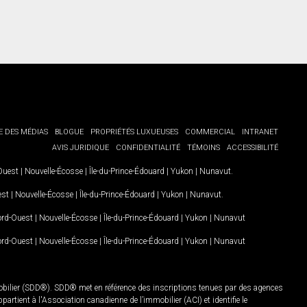
E DES MÉDIAS
BLOGUE
PROPRIÉTÉS LUXUEUSES
COMMERCIAL
INTRANET
AVIS JURIDIQUE
CONFIDENTIALITÉ
TÉMOINS
ACCESSIBILITÉ
-Ouest
|
Nouvelle-Écosse
|
Île-du-Prince-Édouard
|
Yukon
|
Nunavut
.
est
|
Nouvelle-Écosse
|
Île-du-Prince-Édouard
|
Yukon
|
Nunavut
.
Nord-Ouest
|
Nouvelle-Écosse
|
Île-du-Prince-Édouard
|
Yukon
|
Nunavut
Nord-Ouest
|
Nouvelle-Écosse
|
Île-du-Prince-Édouard
|
Yukon
|
Nunavut
mobilier (SDD®). SDD® met en référence des inscriptions tenues par des agences
rtient à l'Association canadienne de l’immobilier (ACI) et identifie le