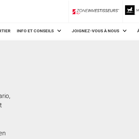
ZoneInvestisseurs RLP
RTIER
INFO ET CONSEILS
JOIGNEZ-VOUS À NOUS
rio,
t
en