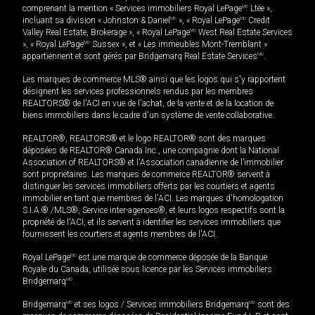
comprenant la mention « Services immobiliers Royal LePage
MD
Ltée »,
incluant sa division « Johnston & Daniel
MD
», « Royal LePage
MD
Credit
Valley Real Estate, Brokerage », « Royal LePage
MD
West Real Estate Services
», « Royal LePage
MD
Sussex », et « Les immeubles Mont-Tremblant »
appartiennent et sont gérés par Bridgemarq Real Estate Services
MD
.
Les marques de commerce MLS® ainsi que les logos qui s'y rapportent
désignent les services professionnels rendus par les membres
REALTORS® de l'ACI en vue de l'achat, de la vente et de la location de
biens immobiliers dans le cadre d'un système de vente collaborative.
REALTOR®, REALTORS® et le logo REALTOR® sont des marques
déposées de REALTOR® Canada Inc., une compagnie dont la National
Association of REALTORS® et l'Association canadienne de l’immobilier
sont propriétaires. Les marques de commerce REALTOR® servent à
distinguer les services immobiliers offerts par les courtiers et agents
immobilier en tant que membres de l'ACI. Les marques d'homologation
S.I.A.® /MLS®, Service inter-agences®, et leurs logos respectifs sont la
propriété de l'ACI, et ils servent à identifier les services immobiliers que
fournissent les courtiers et agents membres de l'ACI.
Royal LePage
MD
est une marque de commerce déposée de la Banque
Royale du Canada, utilisée sous licence par les Services immobiliers
Bridgemarq
MD
.
Bridgemarq
MD
et ses logos / Services immobiliers Bridgemarq
MD
sont des