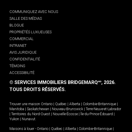
COMMUNIQUEZ AVEC NOUS
SALLE DES MÉDIAS
BLOGUE
PROPRIÉTÉS LUXUEUSES
COMMERCIAL
INTRANET
AVIS JURIDIQUE
CONFIDENTIALITÉ
TÉMOINS
ACCESSIBILITÉ
© SERVICES IMMOBILIERS BRIDGEMARQ
, 2026.
MD
TOUS DROITS RÉSERVÉS.
Trouver une maison
Ontario
|
Québec
|
Alberta
|
Colombie-Britannique
|
Manitoba
|
Saskatchewan
|
Nouveau-Brunswick
|
Terre-Neuve-et-Labrador
|
Territoires du Nord-Ouest
|
Nouvelle-Écosse
|
Île-du-Prince-Édouard
|
Yukon
|
Nunavut
.
Maisons à louer -
Ontario
|
Québec
|
Alberta
|
Colombie-Britannique
|