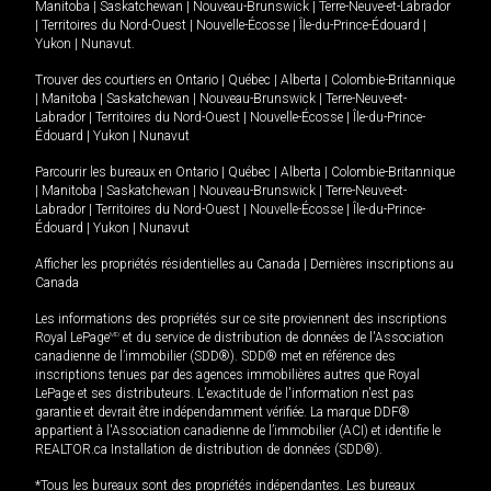
Manitoba
|
Saskatchewan
|
Nouveau-Brunswick
|
Terre-Neuve-et-Labrador
|
Territoires du Nord-Ouest
|
Nouvelle-Écosse
|
Île-du-Prince-Édouard
|
Yukon
|
Nunavut
.
Trouver des courtiers en
Ontario
|
Québec
|
Alberta
|
Colombie-Britannique
|
Manitoba
|
Saskatchewan
|
Nouveau-Brunswick
|
Terre-Neuve-et-
Labrador
|
Territoires du Nord-Ouest
|
Nouvelle-Écosse
|
Île-du-Prince-
Édouard
|
Yukon
|
Nunavut
Parcourir les bureaux en
Ontario
|
Québec
|
Alberta
|
Colombie-Britannique
|
Manitoba
|
Saskatchewan
|
Nouveau-Brunswick
|
Terre-Neuve-et-
Labrador
|
Territoires du Nord-Ouest
|
Nouvelle-Écosse
|
Île-du-Prince-
Édouard
|
Yukon
|
Nunavut
Afficher les propriétés résidentielles au Canada
|
Dernières inscriptions au
Canada
Les informations des propriétés sur ce site proviennent des inscriptions
Royal LePage
MD
et du service de distribution de données de l'Association
canadienne de l’immobilier (SDD®). SDD® met en référence des
inscriptions tenues par des agences immobilières autres que Royal
LePage et ses distributeurs. L'exactitude de l'information n'est pas
garantie et devrait être indépendamment vérifiée. La marque DDF®
appartient à l'Association canadienne de l’immobilier (ACI) et identifie le
REALTOR.ca Installation de distribution de données (SDD®).
*Tous les bureaux sont des propriétés indépendantes. Les bureaux