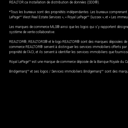
REALTOR.ca Installation de distribution de données (SDD®).
*Tous les bureaux sont des propriétés indépendantes. Les bureaux comprenant 
LePage
MD
West Real Estate Services », « Royal LePage
MD
Sussex », et « Les immeu
Les marques de commerce MLS® ainsi que les logos qui s'y rapportent désignent
système de vente collaborative.
REALTOR®, REALTORS® et le logo REALTOR® sont des marques déposées de REAL
commerce REALTOR® servent à distinguer les services immobiliers offerts par le
propriété de l'ACI, et ils servent à identifier les services immobiliers que fourni
Royal LePage
MD
est une marque de commerce déposée de la Banque Royale du Cana
Bridgemarq
MD
et ses logos / Services immobiliers Bridgemarq
MD
sont des marque