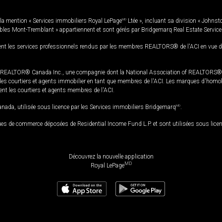
la mention « Services immobiliers Royal LePage
MD
Ltée », incluant sa division « Johnst
bles Mont-Tremblant » appartiennent et sont gérés par Bridgemarq Real Estate Servic
 les services professionnels rendus par les membres REALTORS® de l'ACI en vue de l'a
TOR® Canada Inc., une compagnie dont la National Association of REALTORS® et l'
s courtiers et agents immobilier en tant que membres de l'ACI. Les marques d'homolog
ssent les courtiers et agents membres de l'ACI.
da, utilisée sous licence par les Services immobiliers Bridgemarq
MD
.
s de commerce déposées de Residential Income Fund L.P. et sont utilisées sous lice
Découvrez la nouvelle application
MD
Royal LePage