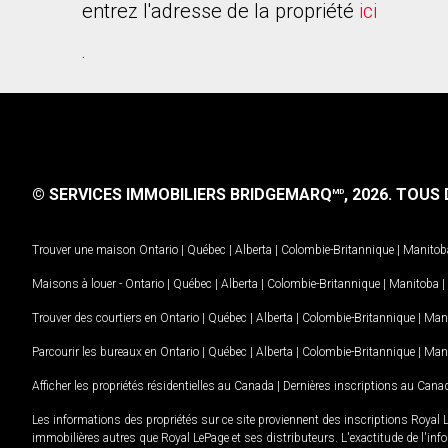
entrez l'adresse de la propriété
ici
.
© SERVICES IMMOBILIERS BRIDGEMARQ
, 2026.
TOUS D
MD
Trouver une maison
Ontario
|
Québec
|
Alberta
|
Colombie-Britannique
|
Manitob
Maisons à louer -
Ontario
|
Québec
|
Alberta
|
Colombie-Britannique
|
Manitoba
|
Trouver des courtiers en
Ontario
|
Québec
|
Alberta
|
Colombie-Britannique
|
Man
Parcourir les bureaux en
Ontario
|
Québec
|
Alberta
|
Colombie-Britannique
|
Man
Afficher les propriétés résidentielles au Canada
|
Dernières inscriptions au Cana
Les informations des propriétés sur ce site proviennent des inscriptions Royal 
immobilières autres que Royal LePage et ses distributeurs. L'exactitude de l'info