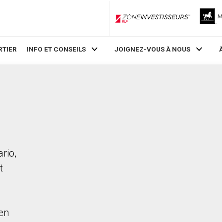
ZoneInvestisseurs RLP
RTIER
INFO ET CONSEILS
JOIGNEZ-VOUS À NOUS
rio,
t
en