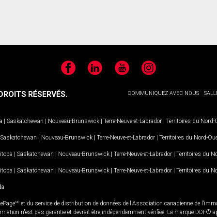
Facebook
LinkedIn
YouTube
Instagram
ROITS RÉSERVÉS.
COMMUNIQUEZ AVEC NOUS
SALL
a
|
Saskatchewan
|
Nouveau-Brunswick
|
Terre-Neuve-et-Labrador
|
Territoires du Nord
Saskatchewan
|
Nouveau-Brunswick
|
Terre-Neuve-et-Labrador
|
Territoires du Nord-Ou
itoba
|
Saskatchewan
|
Nouveau-Brunswick
|
Terre-Neuve-et-Labrador
|
Territoires du 
itoba
|
Saskatchewan
|
Nouveau-Brunswick
|
Terre-Neuve-et-Labrador
|
Territoires du 
da
LePage
MD
et du service de distribution de données de l'Association canadienne de l’im
rmation n'est pas garantie et devrait être indépendamment vérifiée. La marque DDF® appa