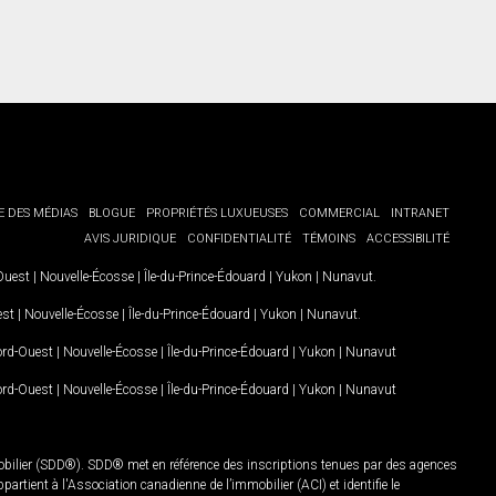
E DES MÉDIAS
BLOGUE
PROPRIÉTÉS LUXUEUSES
COMMERCIAL
INTRANET
AVIS JURIDIQUE
CONFIDENTIALITÉ
TÉMOINS
ACCESSIBILITÉ
-Ouest
|
Nouvelle-Écosse
|
Île-du-Prince-Édouard
|
Yukon
|
Nunavut
.
est
|
Nouvelle-Écosse
|
Île-du-Prince-Édouard
|
Yukon
|
Nunavut
.
Nord-Ouest
|
Nouvelle-Écosse
|
Île-du-Prince-Édouard
|
Yukon
|
Nunavut
Nord-Ouest
|
Nouvelle-Écosse
|
Île-du-Prince-Édouard
|
Yukon
|
Nunavut
mobilier (SDD®). SDD® met en référence des inscriptions tenues par des agences
rtient à l'Association canadienne de l’immobilier (ACI) et identifie le