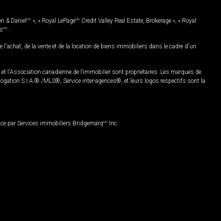
on & Daniel
MD
», « Royal LePage
MD
Credit Valley Real Estate, Brokerage », « Royal
es
MD
.
chat, de la vente et de la location de biens immobiliers dans le cadre d'un
Association canadienne de l’immobilier sont propriétaires. Les marques de
ation S.I.A.® /MLS®, Service inter-agences®, et leurs logos respectifs sont la
nce par Services immobiliers Bridgemarq
MD
Inc.