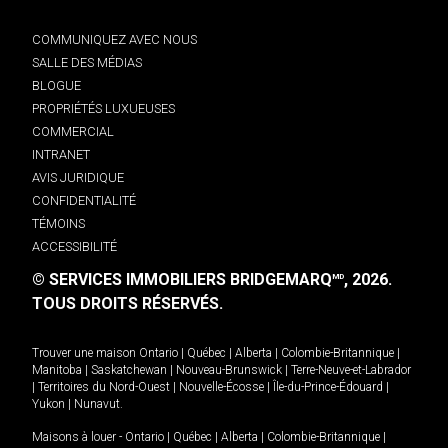
COMMUNIQUEZ AVEC NOUS
SALLE DES MÉDIAS
BLOGUE
PROPRIÉTÉS LUXUEUSES
COMMERCIAL
INTRANET
AVIS JURIDIQUE
CONFIDENTIALITÉ
TÉMOINS
ACCESSIBILITÉ
© SERVICES IMMOBILIERS BRIDGEMARQ
, 2026.
MD
TOUS DROITS RÉSERVÉS.
Trouver une maison
Ontario
|
Québec
|
Alberta
|
Colombie-Britannique
|
Manitoba
|
Saskatchewan
|
Nouveau-Brunswick
|
Terre-Neuve-et-Labrador
|
Territoires du Nord-Ouest
|
Nouvelle-Écosse
|
Île-du-Prince-Édouard
|
Yukon
|
Nunavut
.
Maisons à louer -
Ontario
|
Québec
|
Alberta
|
Colombie-Britannique
|