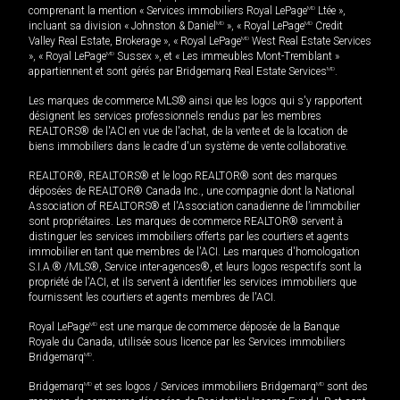
comprenant la mention « Services immobiliers Royal LePage
MD
Ltée »,
incluant sa division « Johnston & Daniel
MD
», « Royal LePage
MD
Credit
Valley Real Estate, Brokerage », « Royal LePage
MD
West Real Estate Services
», « Royal LePage
MD
Sussex », et « Les immeubles Mont-Tremblant »
appartiennent et sont gérés par Bridgemarq Real Estate Services
MD
.
Les marques de commerce MLS® ainsi que les logos qui s'y rapportent
désignent les services professionnels rendus par les membres
REALTORS® de l'ACI en vue de l'achat, de la vente et de la location de
biens immobiliers dans le cadre d'un système de vente collaborative.
REALTOR®, REALTORS® et le logo REALTOR® sont des marques
déposées de REALTOR® Canada Inc., une compagnie dont la National
Association of REALTORS® et l'Association canadienne de l’immobilier
sont propriétaires. Les marques de commerce REALTOR® servent à
distinguer les services immobiliers offerts par les courtiers et agents
immobilier en tant que membres de l'ACI. Les marques d'homologation
S.I.A.® /MLS®, Service inter-agences®, et leurs logos respectifs sont la
propriété de l'ACI, et ils servent à identifier les services immobiliers que
fournissent les courtiers et agents membres de l'ACI.
Royal LePage
MD
est une marque de commerce déposée de la Banque
Royale du Canada, utilisée sous licence par les Services immobiliers
Bridgemarq
MD
.
Bridgemarq
MD
et ses logos / Services immobiliers Bridgemarq
MD
sont des