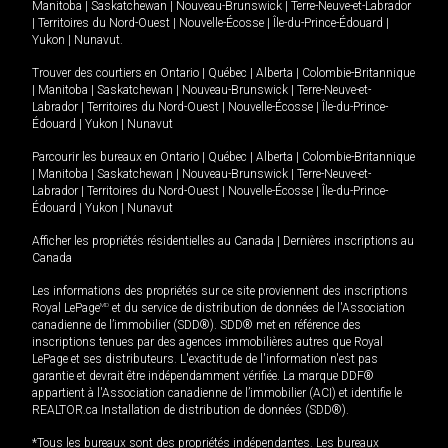
Manitoba
|
Saskatchewan
|
Nouveau-Brunswick
|
Terre-Neuve-et-Labrador
|
Territoires du Nord-Ouest
|
Nouvelle-Écosse
|
Île-du-Prince-Édouard
|
Yukon
|
Nunavut
.
Trouver des courtiers en
Ontario
|
Québec
|
Alberta
|
Colombie-Britannique
|
Manitoba
|
Saskatchewan
|
Nouveau-Brunswick
|
Terre-Neuve-et-
Labrador
|
Territoires du Nord-Ouest
|
Nouvelle-Écosse
|
Île-du-Prince-
Édouard
|
Yukon
|
Nunavut
Parcourir les bureaux en
Ontario
|
Québec
|
Alberta
|
Colombie-Britannique
|
Manitoba
|
Saskatchewan
|
Nouveau-Brunswick
|
Terre-Neuve-et-
Labrador
|
Territoires du Nord-Ouest
|
Nouvelle-Écosse
|
Île-du-Prince-
Édouard
|
Yukon
|
Nunavut
Afficher les propriétés résidentielles au Canada
|
Dernières inscriptions au
Canada
Les informations des propriétés sur ce site proviennent des inscriptions
Royal LePage
MD
et du service de distribution de données de l'Association
canadienne de l’immobilier (SDD®). SDD® met en référence des
inscriptions tenues par des agences immobilières autres que Royal
LePage et ses distributeurs. L'exactitude de l'information n'est pas
garantie et devrait être indépendamment vérifiée. La marque DDF®
appartient à l'Association canadienne de l’immobilier (ACI) et identifie le
REALTOR.ca Installation de distribution de données (SDD®).
*Tous les bureaux sont des propriétés indépendantes. Les bureaux