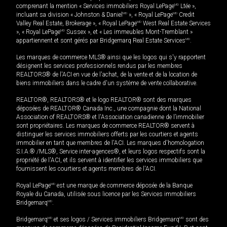
comprenant la mention « Services immobiliers Royal LePage
MD
Ltée »,
incluant sa division « Johnston & Daniel
MD
», « Royal LePage
MD
Credit
Valley Real Estate, Brokerage », « Royal LePage
MD
West Real Estate Services
», « Royal LePage
MD
Sussex », et « Les immeubles Mont-Tremblant »
appartiennent et sont gérés par Bridgemarq Real Estate Services
MD
.
Les marques de commerce MLS® ainsi que les logos qui s'y rapportent
désignent les services professionnels rendus par les membres
REALTORS® de l'ACI en vue de l'achat, de la vente et de la location de
biens immobiliers dans le cadre d'un système de vente collaborative.
REALTOR®, REALTORS® et le logo REALTOR® sont des marques
déposées de REALTOR® Canada Inc., une compagnie dont la National
Association of REALTORS® et l'Association canadienne de l’immobilier
sont propriétaires. Les marques de commerce REALTOR® servent à
distinguer les services immobiliers offerts par les courtiers et agents
immobilier en tant que membres de l'ACI. Les marques d'homologation
S.I.A.® /MLS®, Service inter-agences®, et leurs logos respectifs sont la
propriété de l'ACI, et ils servent à identifier les services immobiliers que
fournissent les courtiers et agents membres de l'ACI.
Royal LePage
MD
est une marque de commerce déposée de la Banque
Royale du Canada, utilisée sous licence par les Services immobiliers
Bridgemarq
MD
.
Bridgemarq
MD
et ses logos / Services immobiliers Bridgemarq
MD
sont des