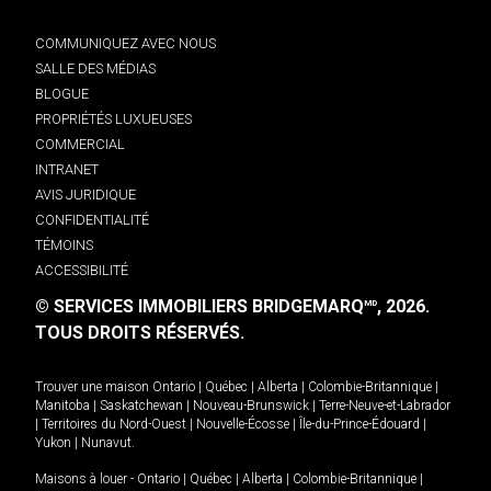
COMMUNIQUEZ AVEC NOUS
SALLE DES MÉDIAS
BLOGUE
PROPRIÉTÉS LUXUEUSES
COMMERCIAL
INTRANET
AVIS JURIDIQUE
CONFIDENTIALITÉ
TÉMOINS
ACCESSIBILITÉ
© SERVICES IMMOBILIERS BRIDGEMARQ
, 2026.
MD
TOUS DROITS RÉSERVÉS.
Trouver une maison
Ontario
|
Québec
|
Alberta
|
Colombie-Britannique
|
Manitoba
|
Saskatchewan
|
Nouveau-Brunswick
|
Terre-Neuve-et-Labrador
|
Territoires du Nord-Ouest
|
Nouvelle-Écosse
|
Île-du-Prince-Édouard
|
Yukon
|
Nunavut
.
Maisons à louer -
Ontario
|
Québec
|
Alberta
|
Colombie-Britannique
|