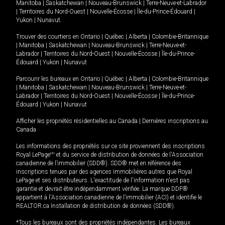
Manitoba
|
Saskatchewan
|
Nouveau-Brunswick
|
Terre-Neuve-et-Labrador
|
Territoires du Nord-Ouest
|
Nouvelle-Écosse
|
Île-du-Prince-Édouard
|
Yukon
|
Nunavut
.
Trouver des courtiers en
Ontario
|
Québec
|
Alberta
|
Colombie-Britannique
|
Manitoba
|
Saskatchewan
|
Nouveau-Brunswick
|
Terre-Neuve-et-
Labrador
|
Territoires du Nord-Ouest
|
Nouvelle-Écosse
|
Île-du-Prince-
Édouard
|
Yukon
|
Nunavut
Parcourir les bureaux en
Ontario
|
Québec
|
Alberta
|
Colombie-Britannique
|
Manitoba
|
Saskatchewan
|
Nouveau-Brunswick
|
Terre-Neuve-et-
Labrador
|
Territoires du Nord-Ouest
|
Nouvelle-Écosse
|
Île-du-Prince-
Édouard
|
Yukon
|
Nunavut
Afficher les propriétés résidentielles au Canada
|
Dernières inscriptions au
Canada
Les informations des propriétés sur ce site proviennent des inscriptions
Royal LePage
MD
et du service de distribution de données de l'Association
canadienne de l’immobilier (SDD®). SDD® met en référence des
inscriptions tenues par des agences immobilières autres que Royal
LePage et ses distributeurs. L'exactitude de l'information n'est pas
garantie et devrait être indépendamment vérifiée. La marque DDF®
appartient à l'Association canadienne de l’immobilier (ACI) et identifie le
REALTOR.ca Installation de distribution de données (SDD®).
*Tous les bureaux sont des propriétés indépendantes. Les bureaux