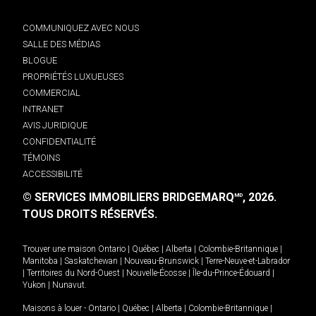
COMMUNIQUEZ AVEC NOUS
SALLE DES MÉDIAS
BLOGUE
PROPRIÉTÉS LUXUEUSES
COMMERCIAL
INTRANET
AVIS JURIDIQUE
CONFIDENTIALITÉ
TÉMOINS
ACCESSIBILITÉ
© SERVICES IMMOBILIERS BRIDGEMARQ
, 2026.
MD
TOUS DROITS RÉSERVÉS.
Trouver une maison
Ontario
|
Québec
|
Alberta
|
Colombie-Britannique
|
Manitoba
|
Saskatchewan
|
Nouveau-Brunswick
|
Terre-Neuve-et-Labrador
|
Territoires du Nord-Ouest
|
Nouvelle-Écosse
|
Île-du-Prince-Édouard
|
Yukon
|
Nunavut
.
Maisons à louer -
Ontario
|
Québec
|
Alberta
|
Colombie-Britannique
|