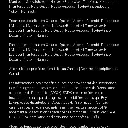
Manitoba
|
Saskatchewan
|
Nouveau-Brunswick
|
Terre-Neuve-et-Labrador
|
Territoires du Nord-Ouest
|
Nouvelle-Écosse
|
Île-du-Prince-Édouard
|
Yukon
|
Nunavut
.
Trouver des courtiers en
Ontario
|
Québec
|
Alberta
|
Colombie-Britannique
|
Manitoba
|
Saskatchewan
|
Nouveau-Brunswick
|
Terre-Neuve-et-
Labrador
|
Territoires du Nord-Ouest
|
Nouvelle-Écosse
|
Île-du-Prince-
Édouard
|
Yukon
|
Nunavut
Parcourir les bureaux en
Ontario
|
Québec
|
Alberta
|
Colombie-Britannique
|
Manitoba
|
Saskatchewan
|
Nouveau-Brunswick
|
Terre-Neuve-et-
Labrador
|
Territoires du Nord-Ouest
|
Nouvelle-Écosse
|
Île-du-Prince-
Édouard
|
Yukon
|
Nunavut
Afficher les propriétés résidentielles au Canada
|
Dernières inscriptions au
Canada
Les informations des propriétés sur ce site proviennent des inscriptions
Royal LePage
MD
et du service de distribution de données de l'Association
canadienne de l’immobilier (SDD®). SDD® met en référence des
inscriptions tenues par des agences immobilières autres que Royal
LePage et ses distributeurs. L'exactitude de l'information n'est pas
garantie et devrait être indépendamment vérifiée. La marque DDF®
appartient à l'Association canadienne de l’immobilier (ACI) et identifie le
REALTOR.ca Installation de distribution de données (SDD®).
*Tous les bureaux sont des propriétés indépendantes. Les bureaux