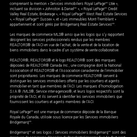
comprenant la mention « Services immobiliers Royal LePage
MD
Ltée »,
incluant sa division « Johnston & Daniel
MD
», « Royal LePage
MD
Credit
Valley Real Estate, Brokerage », « Royal LePage
MD
West Real Estate Services
», « Royal LePage
MD
Sussex », et « Les immeubles Mont-Tremblant »
appartiennent et sont gérés par Bridgemarq Real Estate Services
MD
.
Les marques de commerce MLS® ainsi que les logos qui s'y rapportent
désignent les services professionnels rendus par les membres
REALTORS® de l'ACI en vue de l'achat, de la vente et de la location de
biens immobiliers dans le cadre d'un système de vente collaborative.
REALTOR®, REALTORS® et le logo REALTOR® sont des marques
déposées de REALTOR® Canada Inc., une compagnie dont la National
Association of REALTORS® et l'Association canadienne de l’immobilier
sont propriétaires. Les marques de commerce REALTOR® servent à
distinguer les services immobiliers offerts par les courtiers et agents
immobilier en tant que membres de l'ACI. Les marques d'homologation
S.I.A.® /MLS®, Service inter-agences®, et leurs logos respectifs sont la
propriété de l'ACI, et ils servent à identifier les services immobiliers que
fournissent les courtiers et agents membres de l'ACI.
Royal LePage
MD
est une marque de commerce déposée de la Banque
Royale du Canada, utilisée sous licence par les Services immobiliers
Bridgemarq
MD
.
Bridgemarq
MD
et ses logos / Services immobiliers Bridgemarq
MD
sont des