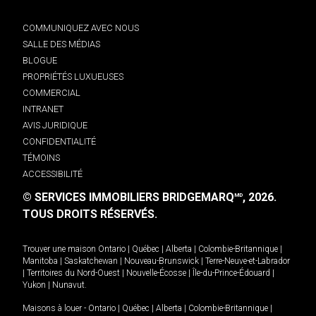
COMMUNIQUEZ AVEC NOUS
SALLE DES MÉDIAS
BLOGUE
PROPRIÉTÉS LUXUEUSES
COMMERCIAL
INTRANET
AVIS JURIDIQUE
CONFIDENTIALITÉ
TÉMOINS
ACCESSIBILITÉ
© SERVICES IMMOBILIERS BRIDGEMARQ
, 2026.
MD
TOUS DROITS RÉSERVÉS.
Trouver une maison
Ontario
|
Québec
|
Alberta
|
Colombie-Britannique
|
Manitoba
|
Saskatchewan
|
Nouveau-Brunswick
|
Terre-Neuve-et-Labrador
|
Territoires du Nord-Ouest
|
Nouvelle-Écosse
|
Île-du-Prince-Édouard
|
Yukon
|
Nunavut
.
Maisons à louer -
Ontario
|
Québec
|
Alberta
|
Colombie-Britannique
|