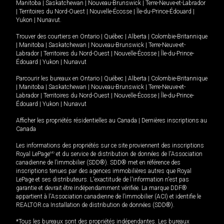
Manitoba
|
Saskatchewan
|
Nouveau-Brunswick
|
Terre-Neuve-et-Labrador
|
Territoires du Nord-Ouest
|
Nouvelle-Écosse
|
Île-du-Prince-Édouard
|
Yukon
|
Nunavut
.
Trouver des courtiers en
Ontario
|
Québec
|
Alberta
|
Colombie-Britannique
|
Manitoba
|
Saskatchewan
|
Nouveau-Brunswick
|
Terre-Neuve-et-
Labrador
|
Territoires du Nord-Ouest
|
Nouvelle-Écosse
|
Île-du-Prince-
Édouard
|
Yukon
|
Nunavut
Parcourir les bureaux en
Ontario
|
Québec
|
Alberta
|
Colombie-Britannique
|
Manitoba
|
Saskatchewan
|
Nouveau-Brunswick
|
Terre-Neuve-et-
Labrador
|
Territoires du Nord-Ouest
|
Nouvelle-Écosse
|
Île-du-Prince-
Édouard
|
Yukon
|
Nunavut
Afficher les propriétés résidentielles au Canada
|
Dernières inscriptions au
Canada
Les informations des propriétés sur ce site proviennent des inscriptions
Royal LePage
MD
et du service de distribution de données de l'Association
canadienne de l’immobilier (SDD®). SDD® met en référence des
inscriptions tenues par des agences immobilières autres que Royal
LePage et ses distributeurs. L'exactitude de l'information n'est pas
garantie et devrait être indépendamment vérifiée. La marque DDF®
appartient à l'Association canadienne de l’immobilier (ACI) et identifie le
REALTOR.ca Installation de distribution de données (SDD®).
*Tous les bureaux sont des propriétés indépendantes. Les bureaux