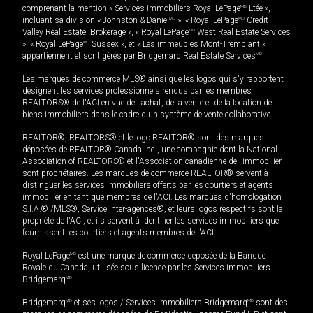
comprenant la mention « Services immobiliers Royal LePage
MD
Ltée »,
incluant sa division « Johnston & Daniel
MD
», « Royal LePage
MD
Credit
Valley Real Estate, Brokerage », « Royal LePage
MD
West Real Estate Services
», « Royal LePage
MD
Sussex », et « Les immeubles Mont-Tremblant »
appartiennent et sont gérés par Bridgemarq Real Estate Services
MD
.
Les marques de commerce MLS® ainsi que les logos qui s'y rapportent
désignent les services professionnels rendus par les membres
REALTORS® de l'ACI en vue de l'achat, de la vente et de la location de
biens immobiliers dans le cadre d'un système de vente collaborative.
REALTOR®, REALTORS® et le logo REALTOR® sont des marques
déposées de REALTOR® Canada Inc., une compagnie dont la National
Association of REALTORS® et l'Association canadienne de l’immobilier
sont propriétaires. Les marques de commerce REALTOR® servent à
distinguer les services immobiliers offerts par les courtiers et agents
immobilier en tant que membres de l'ACI. Les marques d'homologation
S.I.A.® /MLS®, Service inter-agences®, et leurs logos respectifs sont la
propriété de l'ACI, et ils servent à identifier les services immobiliers que
fournissent les courtiers et agents membres de l'ACI.
Royal LePage
MD
est une marque de commerce déposée de la Banque
Royale du Canada, utilisée sous licence par les Services immobiliers
Bridgemarq
MD
.
Bridgemarq
MD
et ses logos / Services immobiliers Bridgemarq
MD
sont des