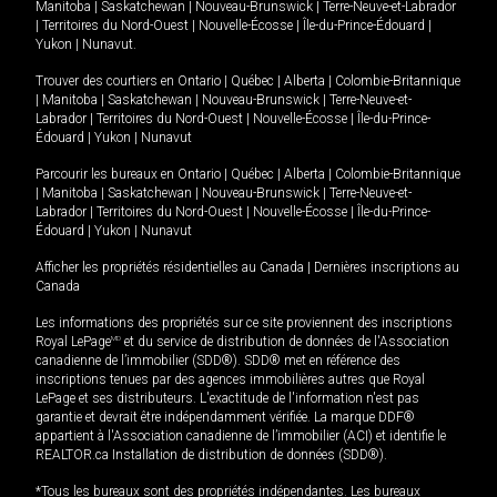
Manitoba
|
Saskatchewan
|
Nouveau-Brunswick
|
Terre-Neuve-et-Labrador
|
Territoires du Nord-Ouest
|
Nouvelle-Écosse
|
Île-du-Prince-Édouard
|
Yukon
|
Nunavut
.
Trouver des courtiers en
Ontario
|
Québec
|
Alberta
|
Colombie-Britannique
|
Manitoba
|
Saskatchewan
|
Nouveau-Brunswick
|
Terre-Neuve-et-
Labrador
|
Territoires du Nord-Ouest
|
Nouvelle-Écosse
|
Île-du-Prince-
Édouard
|
Yukon
|
Nunavut
Parcourir les bureaux en
Ontario
|
Québec
|
Alberta
|
Colombie-Britannique
|
Manitoba
|
Saskatchewan
|
Nouveau-Brunswick
|
Terre-Neuve-et-
Labrador
|
Territoires du Nord-Ouest
|
Nouvelle-Écosse
|
Île-du-Prince-
Édouard
|
Yukon
|
Nunavut
Afficher les propriétés résidentielles au Canada
|
Dernières inscriptions au
Canada
Les informations des propriétés sur ce site proviennent des inscriptions
Royal LePage
MD
et du service de distribution de données de l'Association
canadienne de l’immobilier (SDD®). SDD® met en référence des
inscriptions tenues par des agences immobilières autres que Royal
LePage et ses distributeurs. L'exactitude de l'information n'est pas
garantie et devrait être indépendamment vérifiée. La marque DDF®
appartient à l'Association canadienne de l’immobilier (ACI) et identifie le
REALTOR.ca Installation de distribution de données (SDD®).
*Tous les bureaux sont des propriétés indépendantes. Les bureaux