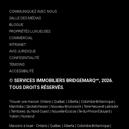
COMMUNIQUEZ AVEC NOUS
SALLE DES MÉDIAS
BLOGUE
PROPRIÉTÉS LUXUEUSES
COMMERCIAL
INTRANET
AVIS JURIDIQUE
CONFIDENTIALITÉ
TÉMOINS
ACCESSIBILITÉ
© SERVICES IMMOBILIERS BRIDGEMARQ
, 2026.
MD
TOUS DROITS RÉSERVÉS.
Trouver une maison
Ontario
|
Québec
|
Alberta
|
Colombie-Britannique
|
Manitoba
|
Saskatchewan
|
Nouveau-Brunswick
|
Terre-Neuve-et-Labrador
|
Territoires du Nord-Ouest
|
Nouvelle-Écosse
|
Île-du-Prince-Édouard
|
Yukon
|
Nunavut
.
Maisons à louer -
Ontario
|
Québec
|
Alberta
|
Colombie-Britannique
|