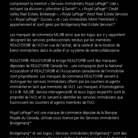
comprenant la mention « Services immobiliers Royal LePage
MD
Ltée »,
incluant sa division « Johnston & Daniel
MD
», « Royal LePage
MD
Credit
Valley Real Estate, Brokerage », « Royal LePage
MD
West Real Estate Services
», « Royal LePage
MD
Sussex », et « Les immeubles Mont-Tremblant »
appartiennent et sont gérés par Bridgemarq Real Estate Services
MD
.
Les marques de commerce MLS® ainsi que les logos qui s'y rapportent
désignent les services professionnels rendus par les membres
REALTORS® de l'ACI en vue de l'achat, de la vente et de la location de
biens immobiliers dans le cadre d'un système de vente collaborative.
REALTOR®, REALTORS® et le logo REALTOR® sont des marques
déposées de REALTOR® Canada Inc., une compagnie dont la National
Association of REALTORS® et l'Association canadienne de l’immobilier
sont propriétaires. Les marques de commerce REALTOR® servent à
distinguer les services immobiliers offerts par les courtiers et agents
immobilier en tant que membres de l'ACI. Les marques d'homologation
S.I.A.® /MLS®, Service inter-agences®, et leurs logos respectifs sont la
propriété de l'ACI, et ils servent à identifier les services immobiliers que
fournissent les courtiers et agents membres de l'ACI.
Royal LePage
MD
est une marque de commerce déposée de la Banque
Royale du Canada, utilisée sous licence par les Services immobiliers
Bridgemarq
MD
.
Bridgemarq
MD
et ses logos / Services immobiliers Bridgemarq
MD
sont des