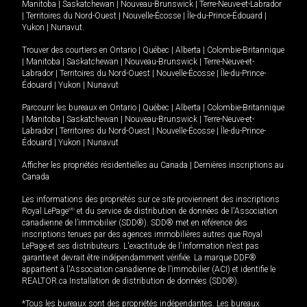
Manitoba
|
Saskatchewan
|
Nouveau-Brunswick
|
Terre-Neuve-et-Labrador
|
Territoires du Nord-Ouest
|
Nouvelle-Écosse
|
Île-du-Prince-Édouard
|
Yukon
|
Nunavut
.
Trouver des courtiers en
Ontario
|
Québec
|
Alberta
|
Colombie-Britannique
|
Manitoba
|
Saskatchewan
|
Nouveau-Brunswick
|
Terre-Neuve-et-
Labrador
|
Territoires du Nord-Ouest
|
Nouvelle-Écosse
|
Île-du-Prince-
Édouard
|
Yukon
|
Nunavut
Parcourir les bureaux en
Ontario
|
Québec
|
Alberta
|
Colombie-Britannique
|
Manitoba
|
Saskatchewan
|
Nouveau-Brunswick
|
Terre-Neuve-et-
Labrador
|
Territoires du Nord-Ouest
|
Nouvelle-Écosse
|
Île-du-Prince-
Édouard
|
Yukon
|
Nunavut
Afficher les propriétés résidentielles au Canada
|
Dernières inscriptions au
Canada
Les informations des propriétés sur ce site proviennent des inscriptions
Royal LePage
MD
et du service de distribution de données de l'Association
canadienne de l’immobilier (SDD®). SDD® met en référence des
inscriptions tenues par des agences immobilières autres que Royal
LePage et ses distributeurs. L'exactitude de l'information n'est pas
garantie et devrait être indépendamment vérifiée. La marque DDF®
appartient à l'Association canadienne de l’immobilier (ACI) et identifie le
REALTOR.ca Installation de distribution de données (SDD®).
*Tous les bureaux sont des propriétés indépendantes. Les bureaux