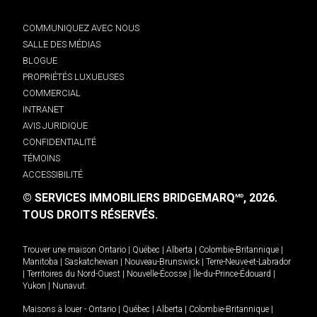
COMMUNIQUEZ AVEC NOUS
SALLE DES MÉDIAS
BLOGUE
PROPRIÉTÉS LUXUEUSES
COMMERCIAL
INTRANET
AVIS JURIDIQUE
CONFIDENTIALITÉ
TÉMOINS
ACCESSIBILITÉ
© SERVICES IMMOBILIERS BRIDGEMARQ
, 2026.
MD
TOUS DROITS RÉSERVÉS.
Trouver une maison
Ontario
|
Québec
|
Alberta
|
Colombie-Britannique
|
Manitoba
|
Saskatchewan
|
Nouveau-Brunswick
|
Terre-Neuve-et-Labrador
|
Territoires du Nord-Ouest
|
Nouvelle-Écosse
|
Île-du-Prince-Édouard
|
Yukon
|
Nunavut
.
Maisons à louer -
Ontario
|
Québec
|
Alberta
|
Colombie-Britannique
|