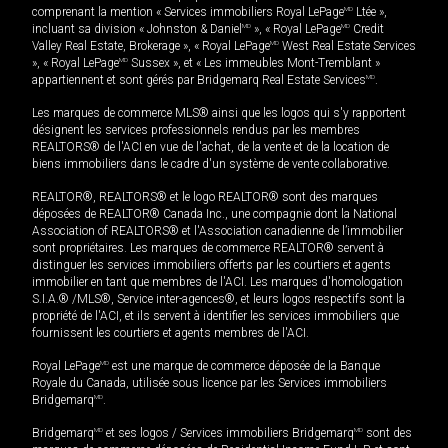
comprenant la mention « Services immobiliers Royal LePage
MD
Ltée »,
incluant sa division « Johnston & Daniel
MD
», « Royal LePage
MD
Credit
Valley Real Estate, Brokerage », « Royal LePage
MD
West Real Estate Services
», « Royal LePage
MD
Sussex », et « Les immeubles Mont-Tremblant »
appartiennent et sont gérés par Bridgemarq Real Estate Services
MD
.
Les marques de commerce MLS® ainsi que les logos qui s'y rapportent
désignent les services professionnels rendus par les membres
REALTORS® de l'ACI en vue de l'achat, de la vente et de la location de
biens immobiliers dans le cadre d'un système de vente collaborative.
REALTOR®, REALTORS® et le logo REALTOR® sont des marques
déposées de REALTOR® Canada Inc., une compagnie dont la National
Association of REALTORS® et l'Association canadienne de l’immobilier
sont propriétaires. Les marques de commerce REALTOR® servent à
distinguer les services immobiliers offerts par les courtiers et agents
immobilier en tant que membres de l'ACI. Les marques d'homologation
S.I.A.® /MLS®, Service inter-agences®, et leurs logos respectifs sont la
propriété de l'ACI, et ils servent à identifier les services immobiliers que
fournissent les courtiers et agents membres de l'ACI.
Royal LePage
MD
est une marque de commerce déposée de la Banque
Royale du Canada, utilisée sous licence par les Services immobiliers
Bridgemarq
MD
.
Bridgemarq
MD
et ses logos / Services immobiliers Bridgemarq
MD
sont des