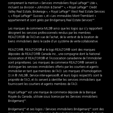
comprenant la mention « Services immobiliers Royal LePage
MD
Ltée »,
incluant sa division « Johnston & Daniel
MD
», « Royal LePage
MD
Credit
Valley Real Estate, Brokerage », « Royal LePage
MD
West Real Estate Services
», « Royal LePage
MD
Sussex », et « Les immeubles Mont-Tremblant »
appartiennent et sont gérés par Bridgemarq Real Estate Services
MD
.
Les marques de commerce MLS® ainsi que les logos qui s'y rapportent
désignent les services professionnels rendus par les membres
REALTORS® de l'ACI en vue de l'achat, de la vente et de la location de
biens immobiliers dans le cadre d'un système de vente collaborative.
REALTOR®, REALTORS® et le logo REALTOR® sont des marques
déposées de REALTOR® Canada Inc., une compagnie dont la National
Association of REALTORS® et l'Association canadienne de l’immobilier
sont propriétaires. Les marques de commerce REALTOR® servent à
distinguer les services immobiliers offerts par les courtiers et agents
immobilier en tant que membres de l'ACI. Les marques d'homologation
S.I.A.® /MLS®, Service inter-agences®, et leurs logos respectifs sont la
propriété de l'ACI, et ils servent à identifier les services immobiliers que
fournissent les courtiers et agents membres de l'ACI.
Royal LePage
MD
est une marque de commerce déposée de la Banque
Royale du Canada, utilisée sous licence par les Services immobiliers
Bridgemarq
MD
.
Bridgemarq
MD
et ses logos / Services immobiliers Bridgemarq
MD
sont des