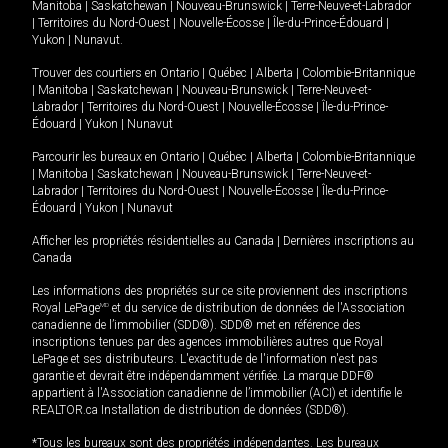
Manitoba
|
Saskatchewan
|
Nouveau-Brunswick
|
Terre-Neuve-et-Labrador
|
Territoires du Nord-Ouest
|
Nouvelle-Écosse
|
Île-du-Prince-Édouard
|
Yukon
|
Nunavut
.
Trouver des courtiers en
Ontario
|
Québec
|
Alberta
|
Colombie-Britannique
|
Manitoba
|
Saskatchewan
|
Nouveau-Brunswick
|
Terre-Neuve-et-
Labrador
|
Territoires du Nord-Ouest
|
Nouvelle-Écosse
|
Île-du-Prince-
Édouard
|
Yukon
|
Nunavut
Parcourir les bureaux en
Ontario
|
Québec
|
Alberta
|
Colombie-Britannique
|
Manitoba
|
Saskatchewan
|
Nouveau-Brunswick
|
Terre-Neuve-et-
Labrador
|
Territoires du Nord-Ouest
|
Nouvelle-Écosse
|
Île-du-Prince-
Édouard
|
Yukon
|
Nunavut
Afficher les propriétés résidentielles au Canada
|
Dernières inscriptions au
Canada
Les informations des propriétés sur ce site proviennent des inscriptions
Royal LePage
MD
et du service de distribution de données de l'Association
canadienne de l’immobilier (SDD®). SDD® met en référence des
inscriptions tenues par des agences immobilières autres que Royal
LePage et ses distributeurs. L'exactitude de l'information n'est pas
garantie et devrait être indépendamment vérifiée. La marque DDF®
appartient à l'Association canadienne de l’immobilier (ACI) et identifie le
REALTOR.ca Installation de distribution de données (SDD®).
*Tous les bureaux sont des propriétés indépendantes. Les bureaux