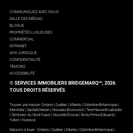
COMMUNIQUEZ AVEC NOUS
SALLE DES MÉDIAS
BLOGUE
PROPRIÉTÉS LUXUEUSES
COMMERCIAL
INTRANET
AVIS JURIDIQUE
CONFIDENTIALITÉ
TÉMOINS
ACCESSIBILITÉ
© SERVICES IMMOBILIERS BRIDGEMARQ
, 2026.
MD
TOUS DROITS RÉSERVÉS.
Trouver une maison
Ontario
|
Québec
|
Alberta
|
Colombie-Britannique
|
Manitoba
|
Saskatchewan
|
Nouveau-Brunswick
|
Terre-Neuve-et-Labrador
|
Territoires du Nord-Ouest
|
Nouvelle-Écosse
|
Île-du-Prince-Édouard
|
Yukon
|
Nunavut
.
Maisons à louer -
Ontario
|
Québec
|
Alberta
|
Colombie-Britannique
|