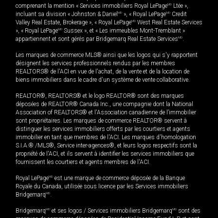
comprenant la mention « Services immobiliers Royal LePage
MD
Ltée »,
incluant sa division « Johnston & Daniel
MD
», « Royal LePage
MD
Credit
Valley Real Estate, Brokerage », « Royal LePage
MD
West Real Estate Services
», « Royal LePage
MD
Sussex », et « Les immeubles Mont-Tremblant »
appartiennent et sont gérés par Bridgemarq Real Estate Services
MD
.
Les marques de commerce MLS® ainsi que les logos qui s'y rapportent
désignent les services professionnels rendus par les membres
REALTORS® de l'ACI en vue de l'achat, de la vente et de la location de
biens immobiliers dans le cadre d'un système de vente collaborative.
REALTOR®, REALTORS® et le logo REALTOR® sont des marques
déposées de REALTOR® Canada Inc., une compagnie dont la National
Association of REALTORS® et l'Association canadienne de l’immobilier
sont propriétaires. Les marques de commerce REALTOR® servent à
distinguer les services immobiliers offerts par les courtiers et agents
immobilier en tant que membres de l'ACI. Les marques d'homologation
S.I.A.® /MLS®, Service inter-agences®, et leurs logos respectifs sont la
propriété de l'ACI, et ils servent à identifier les services immobiliers que
fournissent les courtiers et agents membres de l'ACI.
Royal LePage
MD
est une marque de commerce déposée de la Banque
Royale du Canada, utilisée sous licence par les Services immobiliers
Bridgemarq
MD
.
Bridgemarq
MD
et ses logos / Services immobiliers Bridgemarq
MD
sont des