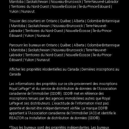
Manitoba
|
Saskatchewan
|
Nouveau-Brunswick
|
Terre-Neuve-et-Labrador
|
Territoires du Nord-Ouest
|
Nouvelle-Écosse
|
Île-du-Prince-Édouard
|
Yukon
|
Nunavut
.
Trouver des courtiers en
Ontario
|
Québec
|
Alberta
|
Colombie-Britannique
|
Manitoba
|
Saskatchewan
|
Nouveau-Brunswick
|
Terre-Neuve-et-
Labrador
|
Territoires du Nord-Ouest
|
Nouvelle-Écosse
|
Île-du-Prince-
Édouard
|
Yukon
|
Nunavut
Parcourir les bureaux en
Ontario
|
Québec
|
Alberta
|
Colombie-Britannique
|
Manitoba
|
Saskatchewan
|
Nouveau-Brunswick
|
Terre-Neuve-et-
Labrador
|
Territoires du Nord-Ouest
|
Nouvelle-Écosse
|
Île-du-Prince-
Édouard
|
Yukon
|
Nunavut
Afficher les propriétés résidentielles au Canada
|
Dernières inscriptions au
Canada
Les informations des propriétés sur ce site proviennent des inscriptions
Royal LePage
MD
et du service de distribution de données de l'Association
canadienne de l’immobilier (SDD®). SDD® met en référence des
inscriptions tenues par des agences immobilières autres que Royal
LePage et ses distributeurs. L'exactitude de l'information n'est pas
garantie et devrait être indépendamment vérifiée. La marque DDF®
appartient à l'Association canadienne de l’immobilier (ACI) et identifie le
REALTOR.ca Installation de distribution de données (SDD®).
*Tous les bureaux sont des propriétés indépendantes. Les bureaux