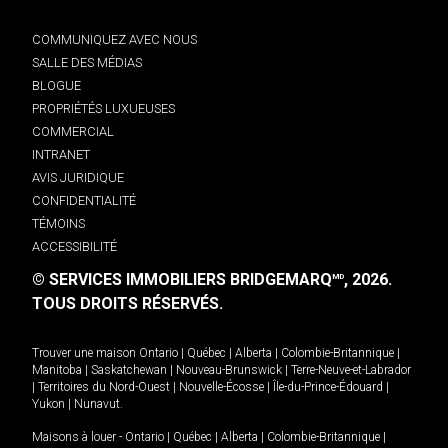
COMMUNIQUEZ AVEC NOUS
SALLE DES MÉDIAS
BLOGUE
PROPRIÉTÉS LUXUEUSES
COMMERCIAL
INTRANET
AVIS JURIDIQUE
CONFIDENTIALITÉ
TÉMOINS
ACCESSIBILITÉ
© SERVICES IMMOBILIERS BRIDGEMARQ
, 2026.
MD
TOUS DROITS RÉSERVÉS.
Trouver une maison
Ontario
|
Québec
|
Alberta
|
Colombie-Britannique
|
Manitoba
|
Saskatchewan
|
Nouveau-Brunswick
|
Terre-Neuve-et-Labrador
|
Territoires du Nord-Ouest
|
Nouvelle-Écosse
|
Île-du-Prince-Édouard
|
Yukon
|
Nunavut
.
Maisons à louer -
Ontario
|
Québec
|
Alberta
|
Colombie-Britannique
|