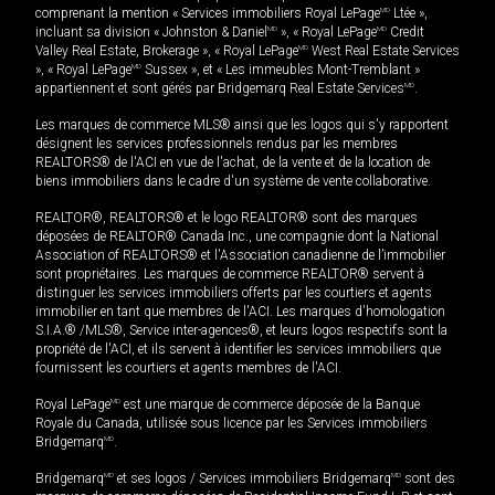
comprenant la mention « Services immobiliers Royal LePage
MD
Ltée »,
incluant sa division « Johnston & Daniel
MD
», « Royal LePage
MD
Credit
Valley Real Estate, Brokerage », « Royal LePage
MD
West Real Estate Services
», « Royal LePage
MD
Sussex », et « Les immeubles Mont-Tremblant »
appartiennent et sont gérés par Bridgemarq Real Estate Services
MD
.
Les marques de commerce MLS® ainsi que les logos qui s'y rapportent
désignent les services professionnels rendus par les membres
REALTORS® de l'ACI en vue de l'achat, de la vente et de la location de
biens immobiliers dans le cadre d'un système de vente collaborative.
REALTOR®, REALTORS® et le logo REALTOR® sont des marques
déposées de REALTOR® Canada Inc., une compagnie dont la National
Association of REALTORS® et l'Association canadienne de l’immobilier
sont propriétaires. Les marques de commerce REALTOR® servent à
distinguer les services immobiliers offerts par les courtiers et agents
immobilier en tant que membres de l'ACI. Les marques d'homologation
S.I.A.® /MLS®, Service inter-agences®, et leurs logos respectifs sont la
propriété de l'ACI, et ils servent à identifier les services immobiliers que
fournissent les courtiers et agents membres de l'ACI.
Royal LePage
MD
est une marque de commerce déposée de la Banque
Royale du Canada, utilisée sous licence par les Services immobiliers
Bridgemarq
MD
.
Bridgemarq
MD
et ses logos / Services immobiliers Bridgemarq
MD
sont des