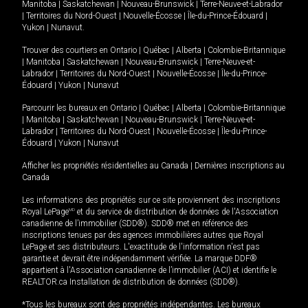
Manitoba
|
Saskatchewan
|
Nouveau-Brunswick
|
Terre-Neuve-et-Labrador
|
Territoires du Nord-Ouest
|
Nouvelle-Écosse
|
Île-du-Prince-Édouard
|
Yukon
|
Nunavut
.
Trouver des courtiers en
Ontario
|
Québec
|
Alberta
|
Colombie-Britannique
|
Manitoba
|
Saskatchewan
|
Nouveau-Brunswick
|
Terre-Neuve-et-
Labrador
|
Territoires du Nord-Ouest
|
Nouvelle-Écosse
|
Île-du-Prince-
Édouard
|
Yukon
|
Nunavut
Parcourir les bureaux en
Ontario
|
Québec
|
Alberta
|
Colombie-Britannique
|
Manitoba
|
Saskatchewan
|
Nouveau-Brunswick
|
Terre-Neuve-et-
Labrador
|
Territoires du Nord-Ouest
|
Nouvelle-Écosse
|
Île-du-Prince-
Édouard
|
Yukon
|
Nunavut
Afficher les propriétés résidentielles au Canada
|
Dernières inscriptions au
Canada
Les informations des propriétés sur ce site proviennent des inscriptions
Royal LePage
MD
et du service de distribution de données de l'Association
canadienne de l’immobilier (SDD®). SDD® met en référence des
inscriptions tenues par des agences immobilières autres que Royal
LePage et ses distributeurs. L'exactitude de l'information n'est pas
garantie et devrait être indépendamment vérifiée. La marque DDF®
appartient à l'Association canadienne de l’immobilier (ACI) et identifie le
REALTOR.ca Installation de distribution de données (SDD®).
*Tous les bureaux sont des propriétés indépendantes. Les bureaux