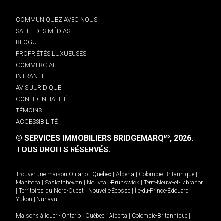
COMMUNIQUEZ AVEC NOUS
SALLE DES MÉDIAS
BLOGUE
PROPRIÉTÉS LUXUEUSES
COMMERCIAL
INTRANET
AVIS JURIDIQUE
CONFIDENTIALITÉ
TÉMOINS
ACCESSIBILITÉ
© SERVICES IMMOBILIERS BRIDGEMARQ
, 2026.
MD
TOUS DROITS RÉSERVÉS.
Trouver une maison
Ontario
|
Québec
|
Alberta
|
Colombie-Britannique
|
Manitoba
|
Saskatchewan
|
Nouveau-Brunswick
|
Terre-Neuve-et-Labrador
|
Territoires du Nord-Ouest
|
Nouvelle-Écosse
|
Île-du-Prince-Édouard
|
Yukon
|
Nunavut
.
Maisons à louer -
Ontario
|
Québec
|
Alberta
|
Colombie-Britannique
|