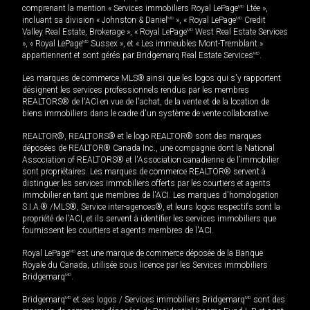
comprenant la mention « Services immobiliers Royal LePage
MD
Ltée »,
incluant sa division « Johnston & Daniel
MD
», « Royal LePage
MD
Credit
Valley Real Estate, Brokerage », « Royal LePage
MD
West Real Estate Services
», « Royal LePage
MD
Sussex », et « Les immeubles Mont-Tremblant »
appartiennent et sont gérés par Bridgemarq Real Estate Services
MD
.
Les marques de commerce MLS® ainsi que les logos qui s'y rapportent
désignent les services professionnels rendus par les membres
REALTORS® de l'ACI en vue de l'achat, de la vente et de la location de
biens immobiliers dans le cadre d'un système de vente collaborative.
REALTOR®, REALTORS® et le logo REALTOR® sont des marques
déposées de REALTOR® Canada Inc., une compagnie dont la National
Association of REALTORS® et l'Association canadienne de l’immobilier
sont propriétaires. Les marques de commerce REALTOR® servent à
distinguer les services immobiliers offerts par les courtiers et agents
immobilier en tant que membres de l'ACI. Les marques d'homologation
S.I.A.® /MLS®, Service inter-agences®, et leurs logos respectifs sont la
propriété de l'ACI, et ils servent à identifier les services immobiliers que
fournissent les courtiers et agents membres de l'ACI.
Royal LePage
MD
est une marque de commerce déposée de la Banque
Royale du Canada, utilisée sous licence par les Services immobiliers
Bridgemarq
MD
.
Bridgemarq
MD
et ses logos / Services immobiliers Bridgemarq
MD
sont des