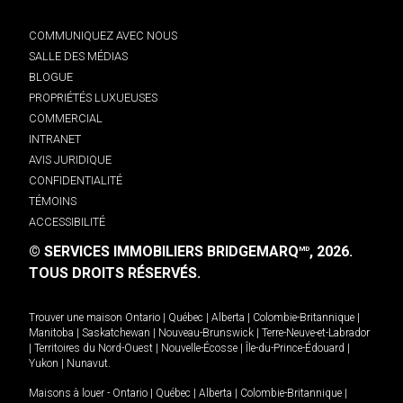
COMMUNIQUEZ AVEC NOUS
SALLE DES MÉDIAS
BLOGUE
PROPRIÉTÉS LUXUEUSES
COMMERCIAL
INTRANET
AVIS JURIDIQUE
CONFIDENTIALITÉ
TÉMOINS
ACCESSIBILITÉ
© SERVICES IMMOBILIERS BRIDGEMARQ
, 2026.
MD
TOUS DROITS RÉSERVÉS.
Trouver une maison
Ontario
|
Québec
|
Alberta
|
Colombie-Britannique
|
Manitoba
|
Saskatchewan
|
Nouveau-Brunswick
|
Terre-Neuve-et-Labrador
|
Territoires du Nord-Ouest
|
Nouvelle-Écosse
|
Île-du-Prince-Édouard
|
Yukon
|
Nunavut
.
Maisons à louer -
Ontario
|
Québec
|
Alberta
|
Colombie-Britannique
|