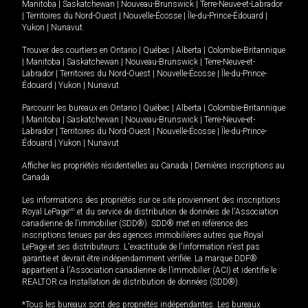
Manitoba
|
Saskatchewan
|
Nouveau-Brunswick
|
Terre-Neuve-et-Labrador
|
Territoires du Nord-Ouest
|
Nouvelle-Écosse
|
Île-du-Prince-Édouard
|
Yukon
|
Nunavut
.
Trouver des courtiers en
Ontario
|
Québec
|
Alberta
|
Colombie-Britannique
|
Manitoba
|
Saskatchewan
|
Nouveau-Brunswick
|
Terre-Neuve-et-
Labrador
|
Territoires du Nord-Ouest
|
Nouvelle-Écosse
|
Île-du-Prince-
Édouard
|
Yukon
|
Nunavut
Parcourir les bureaux en
Ontario
|
Québec
|
Alberta
|
Colombie-Britannique
|
Manitoba
|
Saskatchewan
|
Nouveau-Brunswick
|
Terre-Neuve-et-
Labrador
|
Territoires du Nord-Ouest
|
Nouvelle-Écosse
|
Île-du-Prince-
Édouard
|
Yukon
|
Nunavut
Afficher les propriétés résidentielles au Canada
|
Dernières inscriptions au
Canada
Les informations des propriétés sur ce site proviennent des inscriptions
Royal LePage
MD
et du service de distribution de données de l'Association
canadienne de l’immobilier (SDD®). SDD® met en référence des
inscriptions tenues par des agences immobilières autres que Royal
LePage et ses distributeurs. L'exactitude de l'information n'est pas
garantie et devrait être indépendamment vérifiée. La marque DDF®
appartient à l'Association canadienne de l’immobilier (ACI) et identifie le
REALTOR.ca Installation de distribution de données (SDD®).
*Tous les bureaux sont des propriétés indépendantes. Les bureaux