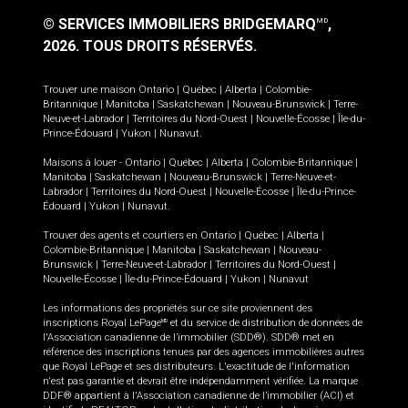
© SERVICES IMMOBILIERS BRIDGEMARQ
,
MD
2026.
TOUS DROITS RÉSERVÉS.
Trouver une maison
Ontario
|
Québec
|
Alberta
|
Colombie-
Britannique
|
Manitoba
|
Saskatchewan
|
Nouveau-Brunswick
|
Terre-
Neuve-et-Labrador
|
Territoires du Nord-Ouest
|
Nouvelle-Écosse
|
Île-du-
Prince-Édouard
|
Yukon
|
Nunavut
.
Maisons à louer -
Ontario
|
Québec
|
Alberta
|
Colombie-Britannique
|
Manitoba
|
Saskatchewan
|
Nouveau-Brunswick
|
Terre-Neuve-et-
Labrador
|
Territoires du Nord-Ouest
|
Nouvelle-Écosse
|
Île-du-Prince-
Édouard
|
Yukon
|
Nunavut
.
Trouver des agents et courtiers en
Ontario
|
Québec
|
Alberta
|
Colombie-Britannique
|
Manitoba
|
Saskatchewan
|
Nouveau-
Brunswick
|
Terre-Neuve-et-Labrador
|
Territoires du Nord-Ouest
|
Nouvelle-Écosse
|
Île-du-Prince-Édouard
|
Yukon
|
Nunavut
Les informations des propriétés sur ce site proviennent des
inscriptions Royal LePage
et du service de distribution de données de
MD
l'Association canadienne de l’immobilier (SDD®). SDD® met en
référence des inscriptions tenues par des agences immobilières autres
que Royal LePage et ses distributeurs. L'exactitude de l'information
n'est pas garantie et devrait être indépendamment vérifiée. La marque
DDF® appartient à l'Association canadienne de l’immobilier (ACI) et