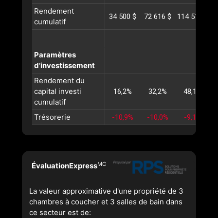
Rendement
34 500 $
72 616 $
114 512 $
1
cumulatif
Paramètres
d’investissement
Rendement du
capital investi
16,2%
32,2%
48,1%
cumulatif
Trésorerie
-10,9%
-10,0%
-9,1%
MC
ÉvaluationExpress
La valeur approximative d'une propriété de 3
chambres à coucher et 3 salles de bain dans
ce secteur est de: