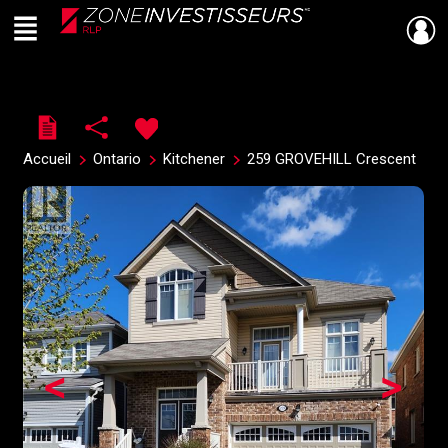
Menu
Live
En Direct
Accueil
Ontario
Kitchener
259 GROVEHILL Crescent
<
>