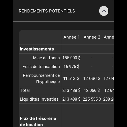
RENDEMENTS POTENTIELS
Année
1
Année
2
Année
3
A
Investissements
Mise de fonds
185 000 $
-
-
Frais de transaction
16 975 $
-
-
Remboursement de
11 513 $
12 066 $
12 646 $
1
l’hypothèque
Total
213 488 $
12 066 $
12 646 $
1
Liquidités investies
213 488 $
225 555 $
238 202 $
2
Flux de trésorerie
de location