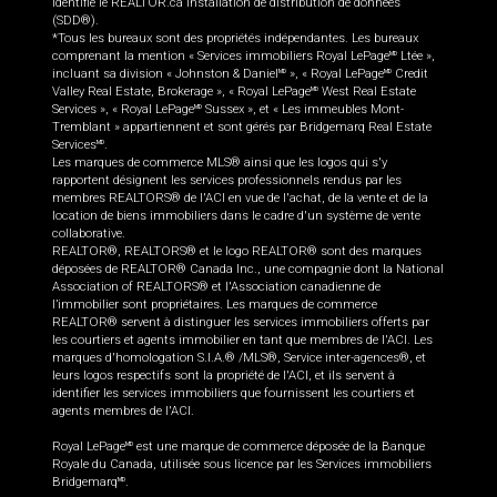
identifie le REALTOR.ca Installation de distribution de données
(SDD®).
*Tous les bureaux sont des propriétés indépendantes. Les bureaux
comprenant la mention « Services immobiliers Royal LePage
Ltée »,
MD
incluant sa division « Johnston & Daniel
», « Royal LePage
Credit
MD
MD
Valley Real Estate, Brokerage », « Royal LePage
West Real Estate
MD
Services », « Royal LePage
Sussex », et « Les immeubles Mont-
MD
Tremblant » appartiennent et sont gérés par Bridgemarq Real Estate
Services
.
MD
Les marques de commerce MLS® ainsi que les logos qui s'y
rapportent désignent les services professionnels rendus par les
membres REALTORS® de l'ACI en vue de l'achat, de la vente et de la
location de biens immobiliers dans le cadre d'un système de vente
collaborative.
REALTOR®, REALTORS® et le logo REALTOR® sont des marques
déposées de REALTOR® Canada Inc., une compagnie dont la National
Association of REALTORS® et l'Association canadienne de
l’immobilier sont propriétaires. Les marques de commerce
REALTOR® servent à distinguer les services immobiliers offerts par
les courtiers et agents immobilier en tant que membres de l'ACI. Les
marques d'homologation S.I.A.® /MLS®, Service inter-agences®, et
leurs logos respectifs sont la propriété de l'ACI, et ils servent à
identifier les services immobiliers que fournissent les courtiers et
agents membres de l'ACI.
Royal LePage
est une marque de commerce déposée de la Banque
MD
Royale du Canada, utilisée sous licence par les Services immobiliers
Bridgemarq
.
MD