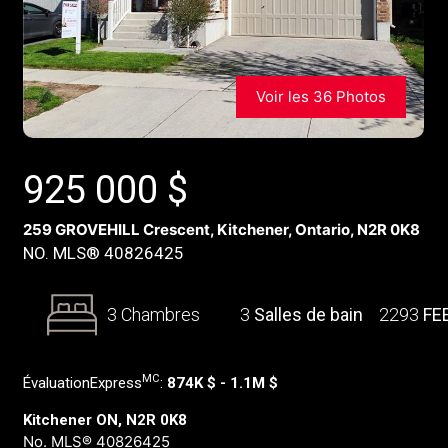
Voir les 36 Photos
925 000
$
259 GROVEHILL Crescent, Kitchener, Ontario, N2R 0K8
NO. MLS® 40826425
3 Chambres
3
Salles de bain
2293
FE
MC
ÉvaluationExpress
:
874K $ - 1.1M $
Kitchener ON, N2R 0K8
No. MLS® 40826425