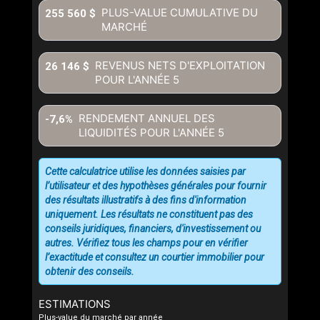
PLUS-VALUE CUMULATIVE DU
255 560 $
MARCHÉ
REVENUS NETS D'EXPLOITATION
26 146 $
POUR L'ANNÉE
5
RENDEMENT ANNUEL DES
-7,6%
LIQUIDITÉS POUR L'ANNÉE
5
Cette calculatrice utilise les données saisies par
l’utilisateur et des hypothèses générales pour fournir
des résultats illustratifs à des fins d'information
uniquement. Les résultats ne constituent pas des
conseils juridiques, financiers, d'investissement ou
autres. Vérifiez tous les champs pour en vérifier
l’exactitude et consultez un courtier immobilier pour
obtenir des conseils.
ESTIMATIONS
Plus-value du marché par année