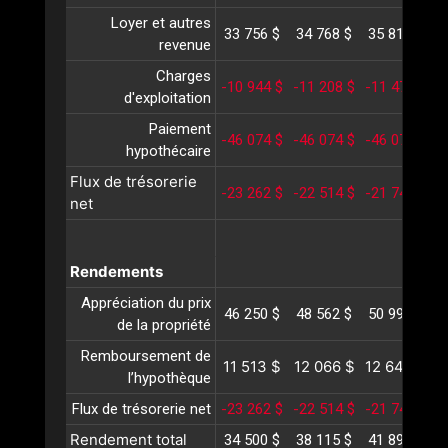
Loyer et autres
33 756 $
34 768 $
35 811 $
3
revenue
Charges
-10 944 $
-11 208 $
-11 478 $
-
d'exploitation
Paiement
-46 074 $
-46 074 $
-46 074 $
-
hypothécaire
Flux de trésorerie
-23 262 $
-22 514 $
-21 741 $
-
net
Rendements
Appréciation du prix
46 250 $
48 562 $
50 990 $
5
de la propriété
Remboursement de
11 513 $
12 066 $
12 646 $
1
l’hypothèque
Flux de trésorerie net
-23 262 $
-22 514 $
-21 741 $
-
Rendement total
34 500 $
38 115 $
41 895 $
4