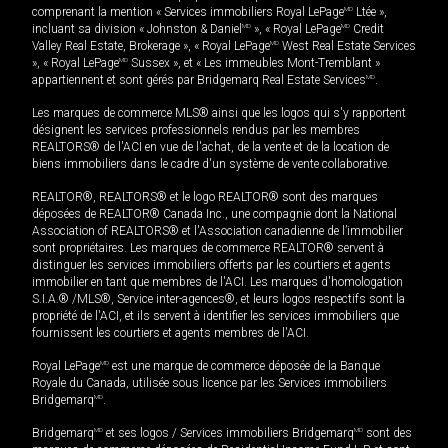
comprenant la mention « Services immobiliers Royal LePage
MD
Ltée »,
incluant sa division « Johnston & Daniel
MD
», « Royal LePage
MD
Credit
Valley Real Estate, Brokerage », « Royal LePage
MD
West Real Estate Services
», « Royal LePage
MD
Sussex », et « Les immeubles Mont-Tremblant »
appartiennent et sont gérés par Bridgemarq Real Estate Services
MD
.
Les marques de commerce MLS® ainsi que les logos qui s'y rapportent
désignent les services professionnels rendus par les membres
REALTORS® de l'ACI en vue de l'achat, de la vente et de la location de
biens immobiliers dans le cadre d'un système de vente collaborative.
REALTOR®, REALTORS® et le logo REALTOR® sont des marques
déposées de REALTOR® Canada Inc., une compagnie dont la National
Association of REALTORS® et l'Association canadienne de l’immobilier
sont propriétaires. Les marques de commerce REALTOR® servent à
distinguer les services immobiliers offerts par les courtiers et agents
immobilier en tant que membres de l'ACI. Les marques d'homologation
S.I.A.® /MLS®, Service inter-agences®, et leurs logos respectifs sont la
propriété de l'ACI, et ils servent à identifier les services immobiliers que
fournissent les courtiers et agents membres de l'ACI.
Royal LePage
MD
est une marque de commerce déposée de la Banque
Royale du Canada, utilisée sous licence par les Services immobiliers
Bridgemarq
MD
.
Bridgemarq
MD
et ses logos / Services immobiliers Bridgemarq
MD
sont des