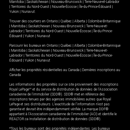
Manitoba
|
Saskatchewan
|
Nouveau-Brunswick
|
Terre-Neuve-et-Labrador
|
Territoires du Nord-Ouest
|
Nouvelle-Écosse
|
Île-du-Prince-Édouard
|
Yukon
|
Nunavut
.
Trouver des courtiers en
Ontario
|
Québec
|
Alberta
|
Colombie-Britannique
|
Manitoba
|
Saskatchewan
|
Nouveau-Brunswick
|
Terre-Neuve-et-
Labrador
|
Territoires du Nord-Ouest
|
Nouvelle-Écosse
|
Île-du-Prince-
Édouard
|
Yukon
|
Nunavut
Parcourir les bureaux en
Ontario
|
Québec
|
Alberta
|
Colombie-Britannique
|
Manitoba
|
Saskatchewan
|
Nouveau-Brunswick
|
Terre-Neuve-et-
Labrador
|
Territoires du Nord-Ouest
|
Nouvelle-Écosse
|
Île-du-Prince-
Édouard
|
Yukon
|
Nunavut
Afficher les propriétés résidentielles au Canada
|
Dernières inscriptions au
Canada
Les informations des propriétés sur ce site proviennent des inscriptions
Royal LePage
MD
et du service de distribution de données de l'Association
canadienne de l’immobilier (SDD®). SDD® met en référence des
inscriptions tenues par des agences immobilières autres que Royal
LePage et ses distributeurs. L'exactitude de l'information n'est pas
garantie et devrait être indépendamment vérifiée. La marque DDF®
appartient à l'Association canadienne de l’immobilier (ACI) et identifie le
REALTOR.ca Installation de distribution de données (SDD®).
*Tous les bureaux sont des propriétés indépendantes. Les bureaux