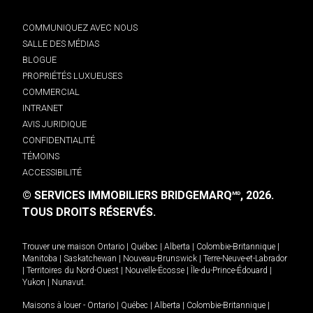
COMMUNIQUEZ AVEC NOUS
SALLE DES MÉDIAS
BLOGUE
PROPRIÉTÉS LUXUEUSES
COMMERCIAL
INTRANET
AVIS JURIDIQUE
CONFIDENTIALITÉ
TÉMOINS
ACCESSIBILITÉ
© SERVICES IMMOBILIERS BRIDGEMARQ
, 2026.
MD
TOUS DROITS RÉSERVÉS.
Trouver une maison
Ontario
|
Québec
|
Alberta
|
Colombie-Britannique
|
Manitoba
|
Saskatchewan
|
Nouveau-Brunswick
|
Terre-Neuve-et-Labrador
|
Territoires du Nord-Ouest
|
Nouvelle-Écosse
|
Île-du-Prince-Édouard
|
Yukon
|
Nunavut
.
Maisons à louer -
Ontario
|
Québec
|
Alberta
|
Colombie-Britannique
|