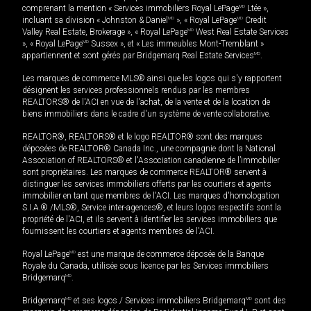
comprenant la mention « Services immobiliers Royal LePage
MD
Ltée »,
incluant sa division « Johnston & Daniel
MD
», « Royal LePage
MD
Credit
Valley Real Estate, Brokerage », « Royal LePage
MD
West Real Estate Services
», « Royal LePage
MD
Sussex », et « Les immeubles Mont-Tremblant »
appartiennent et sont gérés par Bridgemarq Real Estate Services
MD
.
Les marques de commerce MLS® ainsi que les logos qui s'y rapportent
désignent les services professionnels rendus par les membres
REALTORS® de l'ACI en vue de l'achat, de la vente et de la location de
biens immobiliers dans le cadre d'un système de vente collaborative.
REALTOR®, REALTORS® et le logo REALTOR® sont des marques
déposées de REALTOR® Canada Inc., une compagnie dont la National
Association of REALTORS® et l'Association canadienne de l’immobilier
sont propriétaires. Les marques de commerce REALTOR® servent à
distinguer les services immobiliers offerts par les courtiers et agents
immobilier en tant que membres de l'ACI. Les marques d'homologation
S.I.A.® /MLS®, Service inter-agences®, et leurs logos respectifs sont la
propriété de l'ACI, et ils servent à identifier les services immobiliers que
fournissent les courtiers et agents membres de l'ACI.
Royal LePage
MD
est une marque de commerce déposée de la Banque
Royale du Canada, utilisée sous licence par les Services immobiliers
Bridgemarq
MD
.
Bridgemarq
MD
et ses logos / Services immobiliers Bridgemarq
MD
sont des