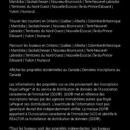
Manitoba
|
Saskatchewan
|
Nouveau-Brunswick
|
Terre-Neuve-et-Labrador
|
Territoires du Nord-Ouest
|
Nouvelle-Écosse
|
Île-du-Prince-Édouard
|
Yukon
|
Nunavut
.
Trouver des courtiers en
Ontario
|
Québec
|
Alberta
|
Colombie-Britannique
|
Manitoba
|
Saskatchewan
|
Nouveau-Brunswick
|
Terre-Neuve-et-
Labrador
|
Territoires du Nord-Ouest
|
Nouvelle-Écosse
|
Île-du-Prince-
Édouard
|
Yukon
|
Nunavut
Parcourir les bureaux en
Ontario
|
Québec
|
Alberta
|
Colombie-Britannique
|
Manitoba
|
Saskatchewan
|
Nouveau-Brunswick
|
Terre-Neuve-et-
Labrador
|
Territoires du Nord-Ouest
|
Nouvelle-Écosse
|
Île-du-Prince-
Édouard
|
Yukon
|
Nunavut
Afficher les propriétés résidentielles au Canada
|
Dernières inscriptions au
Canada
Les informations des propriétés sur ce site proviennent des inscriptions
Royal LePage
MD
et du service de distribution de données de l'Association
canadienne de l’immobilier (SDD®). SDD® met en référence des
inscriptions tenues par des agences immobilières autres que Royal
LePage et ses distributeurs. L'exactitude de l'information n'est pas
garantie et devrait être indépendamment vérifiée. La marque DDF®
appartient à l'Association canadienne de l’immobilier (ACI) et identifie le
REALTOR.ca Installation de distribution de données (SDD®).
*Tous les bureaux sont des propriétés indépendantes. Les bureaux