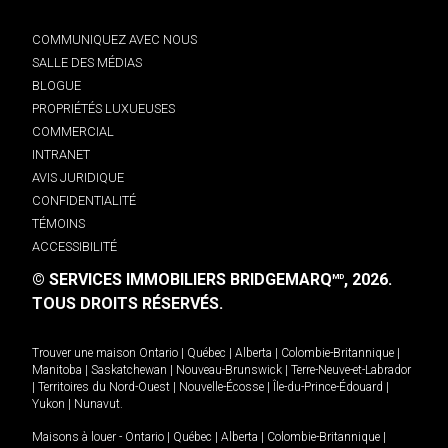
COMMUNIQUEZ AVEC NOUS
SALLE DES MÉDIAS
BLOGUE
PROPRIÉTÉS LUXUEUSES
COMMERCIAL
INTRANET
AVIS JURIDIQUE
CONFIDENTIALITÉ
TÉMOINS
ACCESSIBILITÉ
© SERVICES IMMOBILIERS BRIDGEMARQ
, 2026.
MD
TOUS DROITS RÉSERVÉS.
Trouver une maison
Ontario
|
Québec
|
Alberta
|
Colombie-Britannique
|
Manitoba
|
Saskatchewan
|
Nouveau-Brunswick
|
Terre-Neuve-et-Labrador
|
Territoires du Nord-Ouest
|
Nouvelle-Écosse
|
Île-du-Prince-Édouard
|
Yukon
|
Nunavut
.
Maisons à louer -
Ontario
|
Québec
|
Alberta
|
Colombie-Britannique
|