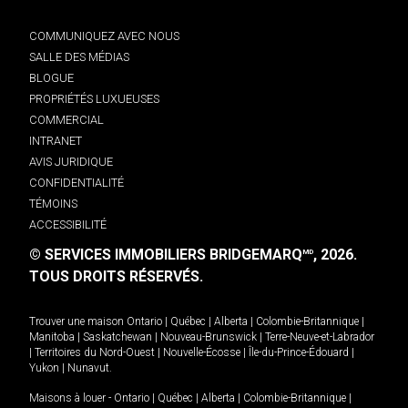
COMMUNIQUEZ AVEC NOUS
SALLE DES MÉDIAS
BLOGUE
PROPRIÉTÉS LUXUEUSES
COMMERCIAL
INTRANET
AVIS JURIDIQUE
CONFIDENTIALITÉ
TÉMOINS
ACCESSIBILITÉ
© SERVICES IMMOBILIERS BRIDGEMARQ
, 2026.
MD
TOUS DROITS RÉSERVÉS.
Trouver une maison
Ontario
|
Québec
|
Alberta
|
Colombie-Britannique
|
Manitoba
|
Saskatchewan
|
Nouveau-Brunswick
|
Terre-Neuve-et-Labrador
|
Territoires du Nord-Ouest
|
Nouvelle-Écosse
|
Île-du-Prince-Édouard
|
Yukon
|
Nunavut
.
Maisons à louer -
Ontario
|
Québec
|
Alberta
|
Colombie-Britannique
|