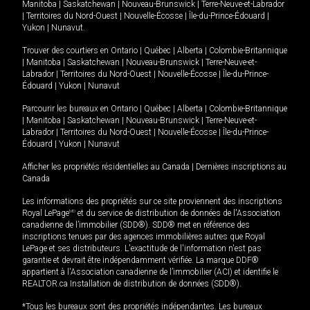
Manitoba
|
Saskatchewan
|
Nouveau-Brunswick
|
Terre-Neuve-et-Labrador
|
Territoires du Nord-Ouest
|
Nouvelle-Écosse
|
Île-du-Prince-Édouard
|
Yukon
|
Nunavut
.
Trouver des courtiers en
Ontario
|
Québec
|
Alberta
|
Colombie-Britannique
|
Manitoba
|
Saskatchewan
|
Nouveau-Brunswick
|
Terre-Neuve-et-
Labrador
|
Territoires du Nord-Ouest
|
Nouvelle-Écosse
|
Île-du-Prince-
Édouard
|
Yukon
|
Nunavut
Parcourir les bureaux en
Ontario
|
Québec
|
Alberta
|
Colombie-Britannique
|
Manitoba
|
Saskatchewan
|
Nouveau-Brunswick
|
Terre-Neuve-et-
Labrador
|
Territoires du Nord-Ouest
|
Nouvelle-Écosse
|
Île-du-Prince-
Édouard
|
Yukon
|
Nunavut
Afficher les propriétés résidentielles au Canada
|
Dernières inscriptions au
Canada
Les informations des propriétés sur ce site proviennent des inscriptions
Royal LePage
MD
et du service de distribution de données de l'Association
canadienne de l’immobilier (SDD®). SDD® met en référence des
inscriptions tenues par des agences immobilières autres que Royal
LePage et ses distributeurs. L'exactitude de l'information n'est pas
garantie et devrait être indépendamment vérifiée. La marque DDF®
appartient à l'Association canadienne de l’immobilier (ACI) et identifie le
REALTOR.ca Installation de distribution de données (SDD®).
*Tous les bureaux sont des propriétés indépendantes. Les bureaux