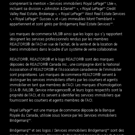
comprenant la mention « Services immobiliers Royal LePage
MD
Ltée »,
incluant sa division « Johnston & Daniel
MD
», « Royal LePage
MD
Credit
Valley Real Estate, Brokerage », « Royal LePage
MD
West Real Estate Services
», « Royal LePage
MD
Sussex », et « Les immeubles Mont-Tremblant »
appartiennent et sont gérés par Bridgemarq Real Estate Services
MD
.
Les marques de commerce MLS® ainsi que les logos qui s'y rapportent
désignent les services professionnels rendus par les membres
REALTORS® de l'ACI en vue de l'achat, de la vente et de la location de
biens immobiliers dans le cadre d'un système de vente collaborative.
REALTOR®, REALTORS® et le logo REALTOR® sont des marques
déposées de REALTOR® Canada Inc., une compagnie dont la National
Association of REALTORS® et l'Association canadienne de l’immobilier
sont propriétaires. Les marques de commerce REALTOR® servent à
distinguer les services immobiliers offerts par les courtiers et agents
immobilier en tant que membres de l'ACI. Les marques d'homologation
S.I.A.® /MLS®, Service inter-agences®, et leurs logos respectifs sont la
propriété de l'ACI, et ils servent à identifier les services immobiliers que
fournissent les courtiers et agents membres de l'ACI.
Royal LePage
MD
est une marque de commerce déposée de la Banque
Royale du Canada, utilisée sous licence par les Services immobiliers
Bridgemarq
MD
.
Bridgemarq
MD
et ses logos / Services immobiliers Bridgemarq
MD
sont des