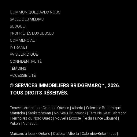
COMMUNIQUEZ AVEC NOUS
SALLE DES MÉDIAS
BLOGUE
PROPRIÉTÉS LUXUEUSES
COMMERCIAL
INTRANET
AVIS JURIDIQUE
CONFIDENTIALITÉ
TÉMOINS
ACCESSIBILITÉ
© SERVICES IMMOBILIERS BRIDGEMARQ
, 2026.
MD
TOUS DROITS RÉSERVÉS.
Trouver une maison
Ontario
|
Québec
|
Alberta
|
Colombie-Britannique
|
Manitoba
|
Saskatchewan
|
Nouveau-Brunswick
|
Terre-Neuve-et-Labrador
|
Territoires du Nord-Ouest
|
Nouvelle-Écosse
|
Île-du-Prince-Édouard
|
Yukon
|
Nunavut
.
Maisons à louer -
Ontario
|
Québec
|
Alberta
|
Colombie-Britannique
|