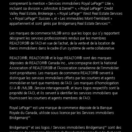
comprenant la mention « Services immobiliers Royal LePage
MD
Ltée »,
incluant sa division « Johnston & Daniel
MD
», « Royal LePage
MD
Credit
Valley Real Estate, Brokerage », « Royal LePage
MD
West Real Estate Services
», « Royal LePage
MD
Sussex », et « Les immeubles Mont-Tremblant »
appartiennent et sont gérés par Bridgemarq Real Estate Services
MD
.
Les marques de commerce MLS® ainsi que les logos qui s'y rapportent
désignent les services professionnels rendus par les membres
REALTORS® de l'ACI en vue de l'achat, de la vente et de la location de
biens immobiliers dans le cadre d'un système de vente collaborative.
REALTOR®, REALTORS® et le logo REALTOR® sont des marques
déposées de REALTOR® Canada Inc., une compagnie dont la National
Association of REALTORS® et l'Association canadienne de l’immobilier
sont propriétaires. Les marques de commerce REALTOR® servent à
distinguer les services immobiliers offerts par les courtiers et agents
immobilier en tant que membres de l'ACI. Les marques d'homologation
S.I.A.® /MLS®, Service inter-agences®, et leurs logos respectifs sont la
propriété de l'ACI, et ils servent à identifier les services immobiliers que
fournissent les courtiers et agents membres de l'ACI.
Royal LePage
MD
est une marque de commerce déposée de la Banque
Royale du Canada, utilisée sous licence par les Services immobiliers
Bridgemarq
MD
.
Bridgemarq
MD
et ses logos / Services immobiliers Bridgemarq
MD
sont des