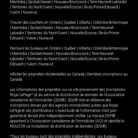
Manitoba
|
Saskatchewan
|
Nouveau-Brunswick
|
Terre-Neuve-et-Labrador
|
Territoires du Nord-Ouest
|
Nouvelle-Écosse
|
Île-du-Prince-Édouard
|
Yukon
|
Nunavut
.
Trouver des courtiers en
Ontario
|
Québec
|
Alberta
|
Colombie-Britannique
|
Manitoba
|
Saskatchewan
|
Nouveau-Brunswick
|
Terre-Neuve-et-
Labrador
|
Territoires du Nord-Ouest
|
Nouvelle-Écosse
|
Île-du-Prince-
Édouard
|
Yukon
|
Nunavut
Parcourir les bureaux en
Ontario
|
Québec
|
Alberta
|
Colombie-Britannique
|
Manitoba
|
Saskatchewan
|
Nouveau-Brunswick
|
Terre-Neuve-et-
Labrador
|
Territoires du Nord-Ouest
|
Nouvelle-Écosse
|
Île-du-Prince-
Édouard
|
Yukon
|
Nunavut
Afficher les propriétés résidentielles au Canada
|
Dernières inscriptions au
Canada
Les informations des propriétés sur ce site proviennent des inscriptions
Royal LePage
MD
et du service de distribution de données de l'Association
canadienne de l’immobilier (SDD®). SDD® met en référence des
inscriptions tenues par des agences immobilières autres que Royal
LePage et ses distributeurs. L'exactitude de l'information n'est pas
garantie et devrait être indépendamment vérifiée. La marque DDF®
appartient à l'Association canadienne de l’immobilier (ACI) et identifie le
REALTOR.ca Installation de distribution de données (SDD®).
*Tous les bureaux sont des propriétés indépendantes. Les bureaux