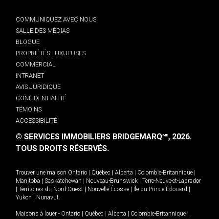
COMMUNIQUEZ AVEC NOUS
SALLE DES MÉDIAS
BLOGUE
PROPRIÉTÉS LUXUEUSES
COMMERCIAL
INTRANET
AVIS JURIDIQUE
CONFIDENTIALITÉ
TÉMOINS
ACCESSIBILITÉ
© SERVICES IMMOBILIERS BRIDGEMARQ
, 2026.
MD
TOUS DROITS RÉSERVÉS.
Trouver une maison
Ontario
|
Québec
|
Alberta
|
Colombie-Britannique
|
Manitoba
|
Saskatchewan
|
Nouveau-Brunswick
|
Terre-Neuve-et-Labrador
|
Territoires du Nord-Ouest
|
Nouvelle-Écosse
|
Île-du-Prince-Édouard
|
Yukon
|
Nunavut
.
Maisons à louer -
Ontario
|
Québec
|
Alberta
|
Colombie-Britannique
|