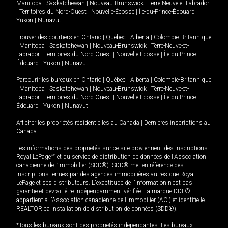
Manitoba
|
Saskatchewan
|
Nouveau-Brunswick
|
Terre-Neuve-et-Labrador
|
Territoires du Nord-Ouest
|
Nouvelle-Écosse
|
Île-du-Prince-Édouard
|
Yukon
|
Nunavut
.
Trouver des courtiers en
Ontario
|
Québec
|
Alberta
|
Colombie-Britannique
|
Manitoba
|
Saskatchewan
|
Nouveau-Brunswick
|
Terre-Neuve-et-
Labrador
|
Territoires du Nord-Ouest
|
Nouvelle-Écosse
|
Île-du-Prince-
Édouard
|
Yukon
|
Nunavut
Parcourir les bureaux en
Ontario
|
Québec
|
Alberta
|
Colombie-Britannique
|
Manitoba
|
Saskatchewan
|
Nouveau-Brunswick
|
Terre-Neuve-et-
Labrador
|
Territoires du Nord-Ouest
|
Nouvelle-Écosse
|
Île-du-Prince-
Édouard
|
Yukon
|
Nunavut
Afficher les propriétés résidentielles au Canada
|
Dernières inscriptions au
Canada
Les informations des propriétés sur ce site proviennent des inscriptions
Royal LePage
MD
et du service de distribution de données de l'Association
canadienne de l’immobilier (SDD®). SDD® met en référence des
inscriptions tenues par des agences immobilières autres que Royal
LePage et ses distributeurs. L'exactitude de l'information n'est pas
garantie et devrait être indépendamment vérifiée. La marque DDF®
appartient à l'Association canadienne de l’immobilier (ACI) et identifie le
REALTOR.ca Installation de distribution de données (SDD®).
*Tous les bureaux sont des propriétés indépendantes. Les bureaux