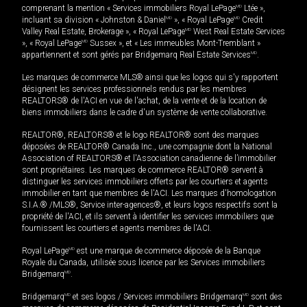
comprenant la mention « Services immobiliers Royal LePage
MD
Ltée »,
incluant sa division « Johnston & Daniel
MD
», « Royal LePage
MD
Credit
Valley Real Estate, Brokerage », « Royal LePage
MD
West Real Estate Services
», « Royal LePage
MD
Sussex », et « Les immeubles Mont-Tremblant »
appartiennent et sont gérés par Bridgemarq Real Estate Services
MD
.
Les marques de commerce MLS® ainsi que les logos qui s'y rapportent
désignent les services professionnels rendus par les membres
REALTORS® de l'ACI en vue de l'achat, de la vente et de la location de
biens immobiliers dans le cadre d'un système de vente collaborative.
REALTOR®, REALTORS® et le logo REALTOR® sont des marques
déposées de REALTOR® Canada Inc., une compagnie dont la National
Association of REALTORS® et l'Association canadienne de l’immobilier
sont propriétaires. Les marques de commerce REALTOR® servent à
distinguer les services immobiliers offerts par les courtiers et agents
immobilier en tant que membres de l'ACI. Les marques d'homologation
S.I.A.® /MLS®, Service inter-agences®, et leurs logos respectifs sont la
propriété de l'ACI, et ils servent à identifier les services immobiliers que
fournissent les courtiers et agents membres de l'ACI.
Royal LePage
MD
est une marque de commerce déposée de la Banque
Royale du Canada, utilisée sous licence par les Services immobiliers
Bridgemarq
MD
.
Bridgemarq
MD
et ses logos / Services immobiliers Bridgemarq
MD
sont des