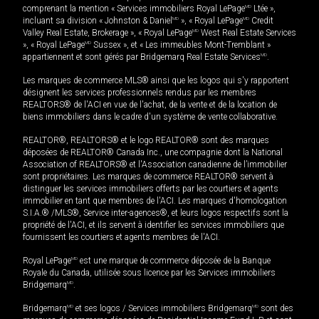
comprenant la mention « Services immobiliers Royal LePage
MD
Ltée »,
incluant sa division « Johnston & Daniel
MD
», « Royal LePage
MD
Credit
Valley Real Estate, Brokerage », « Royal LePage
MD
West Real Estate Services
», « Royal LePage
MD
Sussex », et « Les immeubles Mont-Tremblant »
appartiennent et sont gérés par Bridgemarq Real Estate Services
MD
.
Les marques de commerce MLS® ainsi que les logos qui s'y rapportent
désignent les services professionnels rendus par les membres
REALTORS® de l'ACI en vue de l'achat, de la vente et de la location de
biens immobiliers dans le cadre d'un système de vente collaborative.
REALTOR®, REALTORS® et le logo REALTOR® sont des marques
déposées de REALTOR® Canada Inc., une compagnie dont la National
Association of REALTORS® et l'Association canadienne de l’immobilier
sont propriétaires. Les marques de commerce REALTOR® servent à
distinguer les services immobiliers offerts par les courtiers et agents
immobilier en tant que membres de l'ACI. Les marques d'homologation
S.I.A.® /MLS®, Service inter-agences®, et leurs logos respectifs sont la
propriété de l'ACI, et ils servent à identifier les services immobiliers que
fournissent les courtiers et agents membres de l'ACI.
Royal LePage
MD
est une marque de commerce déposée de la Banque
Royale du Canada, utilisée sous licence par les Services immobiliers
Bridgemarq
MD
.
Bridgemarq
MD
et ses logos / Services immobiliers Bridgemarq
MD
sont des