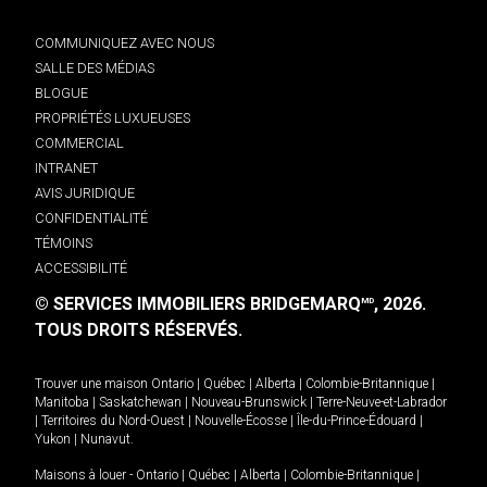
COMMUNIQUEZ AVEC NOUS
SALLE DES MÉDIAS
BLOGUE
PROPRIÉTÉS LUXUEUSES
COMMERCIAL
INTRANET
AVIS JURIDIQUE
CONFIDENTIALITÉ
TÉMOINS
ACCESSIBILITÉ
© SERVICES IMMOBILIERS BRIDGEMARQ
, 2026.
MD
TOUS DROITS RÉSERVÉS.
Trouver une maison
Ontario
|
Québec
|
Alberta
|
Colombie-Britannique
|
Manitoba
|
Saskatchewan
|
Nouveau-Brunswick
|
Terre-Neuve-et-Labrador
|
Territoires du Nord-Ouest
|
Nouvelle-Écosse
|
Île-du-Prince-Édouard
|
Yukon
|
Nunavut
.
Maisons à louer -
Ontario
|
Québec
|
Alberta
|
Colombie-Britannique
|