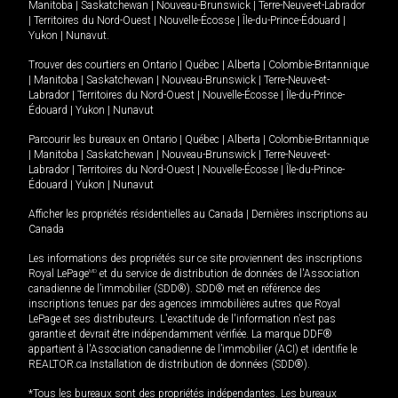
Manitoba
|
Saskatchewan
|
Nouveau-Brunswick
|
Terre-Neuve-et-Labrador
|
Territoires du Nord-Ouest
|
Nouvelle-Écosse
|
Île-du-Prince-Édouard
|
Yukon
|
Nunavut
.
Trouver des courtiers en
Ontario
|
Québec
|
Alberta
|
Colombie-Britannique
|
Manitoba
|
Saskatchewan
|
Nouveau-Brunswick
|
Terre-Neuve-et-
Labrador
|
Territoires du Nord-Ouest
|
Nouvelle-Écosse
|
Île-du-Prince-
Édouard
|
Yukon
|
Nunavut
Parcourir les bureaux en
Ontario
|
Québec
|
Alberta
|
Colombie-Britannique
|
Manitoba
|
Saskatchewan
|
Nouveau-Brunswick
|
Terre-Neuve-et-
Labrador
|
Territoires du Nord-Ouest
|
Nouvelle-Écosse
|
Île-du-Prince-
Édouard
|
Yukon
|
Nunavut
Afficher les propriétés résidentielles au Canada
|
Dernières inscriptions au
Canada
Les informations des propriétés sur ce site proviennent des inscriptions
Royal LePage
MD
et du service de distribution de données de l'Association
canadienne de l’immobilier (SDD®). SDD® met en référence des
inscriptions tenues par des agences immobilières autres que Royal
LePage et ses distributeurs. L'exactitude de l'information n'est pas
garantie et devrait être indépendamment vérifiée. La marque DDF®
appartient à l'Association canadienne de l’immobilier (ACI) et identifie le
REALTOR.ca Installation de distribution de données (SDD®).
*Tous les bureaux sont des propriétés indépendantes. Les bureaux