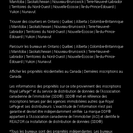
Manitoba
|
Saskatchewan
|
Nouveau-Brunswick
|
Terre-Neuve-et-Labrador
|
Territoires du Nord-Ouest
|
Nouvelle-Écosse
|
Île-du-Prince-Édouard
|
Yukon
|
Nunavut
.
Trouver des courtiers en
Ontario
|
Québec
|
Alberta
|
Colombie-Britannique
|
Manitoba
|
Saskatchewan
|
Nouveau-Brunswick
|
Terre-Neuve-et-
Labrador
|
Territoires du Nord-Ouest
|
Nouvelle-Écosse
|
Île-du-Prince-
Édouard
|
Yukon
|
Nunavut
Parcourir les bureaux en
Ontario
|
Québec
|
Alberta
|
Colombie-Britannique
|
Manitoba
|
Saskatchewan
|
Nouveau-Brunswick
|
Terre-Neuve-et-
Labrador
|
Territoires du Nord-Ouest
|
Nouvelle-Écosse
|
Île-du-Prince-
Édouard
|
Yukon
|
Nunavut
Afficher les propriétés résidentielles au Canada
|
Dernières inscriptions au
Canada
Les informations des propriétés sur ce site proviennent des inscriptions
Royal LePage
MD
et du service de distribution de données de l'Association
canadienne de l’immobilier (SDD®). SDD® met en référence des
inscriptions tenues par des agences immobilières autres que Royal
LePage et ses distributeurs. L'exactitude de l'information n'est pas
garantie et devrait être indépendamment vérifiée. La marque DDF®
appartient à l'Association canadienne de l’immobilier (ACI) et identifie le
REALTOR.ca Installation de distribution de données (SDD®).
*Tous les bureaux sont des propriétés indépendantes. Les bureaux