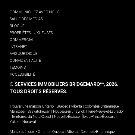
COMMUNIQUEZ AVEC NOUS
SALLE DES MÉDIAS
BLOGUE
PROPRIÉTÉS LUXUEUSES
COMMERCIAL
INTRANET
AVIS JURIDIQUE
CONFIDENTIALITÉ
TÉMOINS
ACCESSIBILITÉ
© SERVICES IMMOBILIERS BRIDGEMARQ
, 2026.
MD
TOUS DROITS RÉSERVÉS.
Trouver une maison
Ontario
|
Québec
|
Alberta
|
Colombie-Britannique
|
Manitoba
|
Saskatchewan
|
Nouveau-Brunswick
|
Terre-Neuve-et-Labrador
|
Territoires du Nord-Ouest
|
Nouvelle-Écosse
|
Île-du-Prince-Édouard
|
Yukon
|
Nunavut
.
Maisons à louer -
Ontario
|
Québec
|
Alberta
|
Colombie-Britannique
|