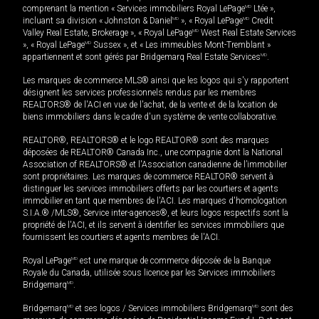
comprenant la mention « Services immobiliers Royal LePage
MD
Ltée »,
incluant sa division « Johnston & Daniel
MD
», « Royal LePage
MD
Credit
Valley Real Estate, Brokerage », « Royal LePage
MD
West Real Estate Services
», « Royal LePage
MD
Sussex », et « Les immeubles Mont-Tremblant »
appartiennent et sont gérés par Bridgemarq Real Estate Services
MD
.
Les marques de commerce MLS® ainsi que les logos qui s'y rapportent
désignent les services professionnels rendus par les membres
REALTORS® de l'ACI en vue de l'achat, de la vente et de la location de
biens immobiliers dans le cadre d'un système de vente collaborative.
REALTOR®, REALTORS® et le logo REALTOR® sont des marques
déposées de REALTOR® Canada Inc., une compagnie dont la National
Association of REALTORS® et l'Association canadienne de l’immobilier
sont propriétaires. Les marques de commerce REALTOR® servent à
distinguer les services immobiliers offerts par les courtiers et agents
immobilier en tant que membres de l'ACI. Les marques d'homologation
S.I.A.® /MLS®, Service inter-agences®, et leurs logos respectifs sont la
propriété de l'ACI, et ils servent à identifier les services immobiliers que
fournissent les courtiers et agents membres de l'ACI.
Royal LePage
MD
est une marque de commerce déposée de la Banque
Royale du Canada, utilisée sous licence par les Services immobiliers
Bridgemarq
MD
.
Bridgemarq
MD
et ses logos / Services immobiliers Bridgemarq
MD
sont des