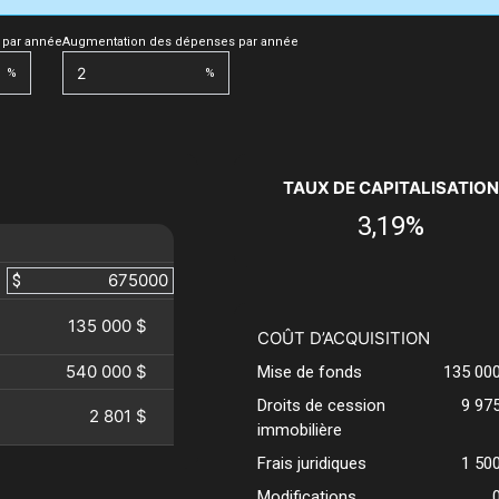
 par année
Augmentation des dépenses par année
%
%
TAUX DE CAPITALISATION
3,19%
$
135 000 $
COÛT D’ACQUISITION
540 000 $
Mise de fonds
135 00
Droits de cession
9 97
2 801 $
immobilière
Frais juridiques
1 50
Modifications