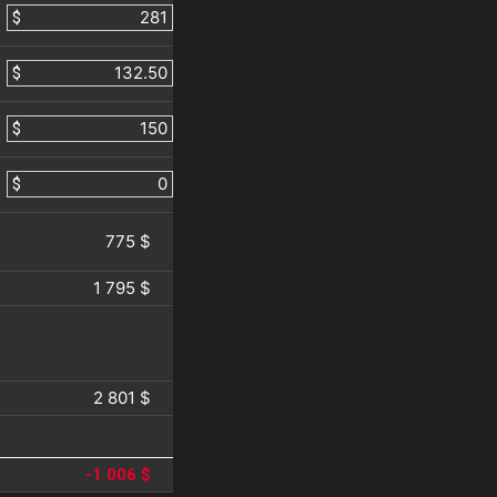
$
$
$
$
775 $
1 795 $
2 801 $
-1 006 $