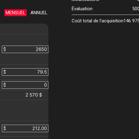
Évaluation
50
MENSUEL
ANNUEL
Coût total de l’acquisition
146 97
$
$
$
2 570 $
$