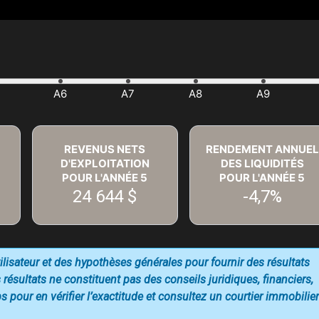
REVENUS NETS
RENDEMENT ANNUEL
D'EXPLOITATION
DES LIQUIDITÉS
POUR L'ANNÉE
5
POUR L'ANNÉE
5
24 644 $
-4,7%
utilisateur et des hypothèses générales pour fournir des résultats
 résultats ne constituent pas des conseils juridiques, financiers,
 pour en vérifier l’exactitude et consultez un courtier immobilier