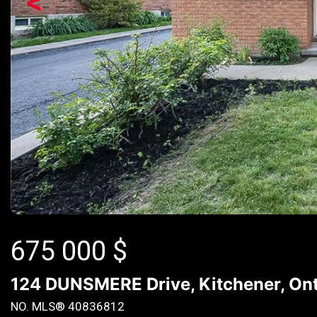
<
675 000
$
124 DUNSMERE Drive, Kitchener, Ont
NO. MLS® 40836812