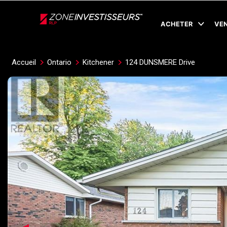
Live
En Direct
ACHETER
VE
Accueil
Ontario
Kitchener
124 DUNSMERE Drive