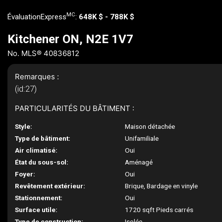
MC
ÉvaluationExpress
:
648K $ - 788K $
Kitchener ON, N2E 1V7
No. MLS® 40836812
Remarques :
(id:27)
PARTICULARITÉS DU BÂTIMENT :
Style:
Maison détachée
Type de bâtiment:
Unifamiliale
Air climatisé:
Oui
État du sous-sol:
Aménagé
Foyer:
Oui
Revêtement extérieur:
Brique, Bardage en vinyle
Stationnement:
Oui
Surface utile:
1720 sqft Pieds carrés
Type de construction:
Isolée