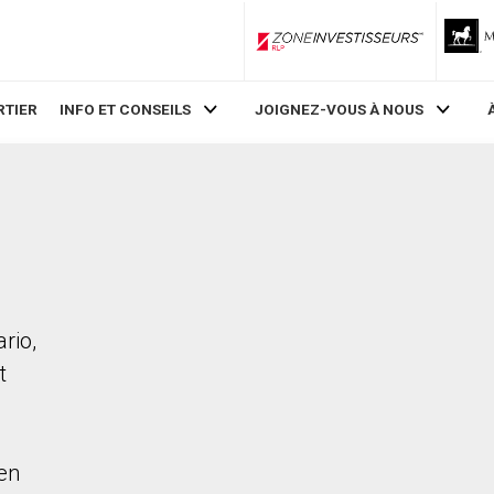
ZoneInvestisseurs RLP
RTIER
INFO ET CONSEILS
JOIGNEZ-VOUS À NOUS
rio,
t
en