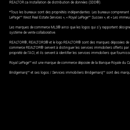
REALTOR.ca Installation de distribution de données (SDD®).
*Tous les bureaux sont des propriétés indépendantes. Les bureaux comprenant 
LePage
MD
West Real Estate Services », « Royal LePage
MD
Sussex », et « Les immeu
Les marques de commerce MLS® ainsi que les logos qui s'y rapportent désignent
système de vente collaborative.
REALTOR®, REALTORS® et le logo REALTOR® sont des marques déposées de REAL
commerce REALTOR® servent à distinguer les services immobiliers offerts par le
propriété de l'ACI, et ils servent à identifier les services immobiliers que fourni
Royal LePage
MD
est une marque de commerce déposée de la Banque Royale du Cana
Bridgemarq
MD
et ses logos / Services immobiliers Bridgemarq
MD
sont des marque