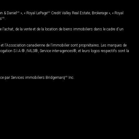
on & Daniel
MD
», « Royal LePage
MD
Credit Valley Real Estate, Brokerage », « Royal
es
MD
.
chat, de la vente et de la location de biens immobiliers dans le cadre d'un
Association canadienne de l’immobilier sont propriétaires. Les marques de
ation S.I.A.® /MLS®, Service inter-agences®, et leurs logos respectifs sont la
nce par Services immobiliers Bridgemarq
MD
Inc.