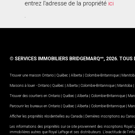
entrez l'adresse de la propriété
ici
.
© SERVICES IMMOBILIERS BRIDGEMARQ
, 2026.
TOUS D
MD
Trouver une maison
Ontario
|
Québec
|
Alberta
|
Colombie-Britannique
|
Manitob
Maisons à louer -
Ontario
|
Québec
|
Alberta
|
Colombie-Britannique
|
Manitoba
|
Trouver des courtiers en
Ontario
|
Québec
|
Alberta
|
Colombie-Britannique
|
Man
Parcourir les bureaux en
Ontario
|
Québec
|
Alberta
|
Colombie-Britannique
|
Man
Afficher les propriétés résidentielles au Canada
|
Dernières inscriptions au Cana
Les informations des propriétés sur ce site proviennent des inscriptions Royal 
immobilières autres que Royal LePage et ses distributeurs. L'exactitude de l'info