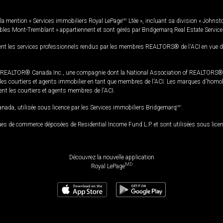
la mention « Services immobiliers Royal LePage
MD
Ltée », incluant sa division « Johnst
bles Mont-Tremblant » appartiennent et sont gérés par Bridgemarq Real Estate Servic
 les services professionnels rendus par les membres REALTORS® de l'ACI en vue de l'a
TOR® Canada Inc., une compagnie dont la National Association of REALTORS® et l'
s courtiers et agents immobilier en tant que membres de l'ACI. Les marques d'homolog
ssent les courtiers et agents membres de l'ACI.
da, utilisée sous licence par les Services immobiliers Bridgemarq
MD
.
s de commerce déposées de Residential Income Fund L.P. et sont utilisées sous lice
Découvrez la nouvelle application
MD
Royal LePage