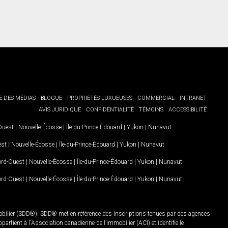
E DES MÉDIAS
BLOGUE
PROPRIÉTÉS LUXUEUSES
COMMERCIAL
INTRANET
AVIS JURIDIQUE
CONFIDENTIALITÉ
TÉMOINS
ACCESSIBILITÉ
-Ouest
|
Nouvelle-Écosse
|
Île-du-Prince-Édouard
|
Yukon
|
Nunavut
.
est
|
Nouvelle-Écosse
|
Île-du-Prince-Édouard
|
Yukon
|
Nunavut
.
Nord-Ouest
|
Nouvelle-Écosse
|
Île-du-Prince-Édouard
|
Yukon
|
Nunavut
Nord-Ouest
|
Nouvelle-Écosse
|
Île-du-Prince-Édouard
|
Yukon
|
Nunavut
mobilier (SDD®). SDD® met en référence des inscriptions tenues par des agences
rtient à l'Association canadienne de l’immobilier (ACI) et identifie le