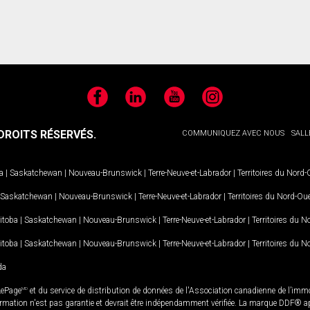
Facebook
LinkedIn
YouTube
Instagram
ROITS RÉSERVÉS.
COMMUNIQUEZ AVEC NOUS
SALL
a
|
Saskatchewan
|
Nouveau-Brunswick
|
Terre-Neuve-et-Labrador
|
Territoires du Nord
Saskatchewan
|
Nouveau-Brunswick
|
Terre-Neuve-et-Labrador
|
Territoires du Nord-Ou
itoba
|
Saskatchewan
|
Nouveau-Brunswick
|
Terre-Neuve-et-Labrador
|
Territoires du 
itoba
|
Saskatchewan
|
Nouveau-Brunswick
|
Terre-Neuve-et-Labrador
|
Territoires du 
da
LePage
MD
et du service de distribution de données de l'Association canadienne de l’im
rmation n'est pas garantie et devrait être indépendamment vérifiée. La marque DDF® appa