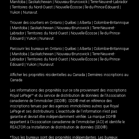
Manitoba
|
Saskatchewan
|
Nouveau-Brunswick
|
Terre-Neuve-et-Labrador
|
Territoires du Nord-Ouest
|
Nouvelle-Écosse
|
Île-du-Prince-Édouard
|
Yukon
|
Nunavut
.
Trouver des courtiers en
Ontario
|
Québec
|
Alberta
|
Colombie-Britannique
|
Manitoba
|
Saskatchewan
|
Nouveau-Brunswick
|
Terre-Neuve-et-
Labrador
|
Territoires du Nord-Ouest
|
Nouvelle-Écosse
|
Île-du-Prince-
Édouard
|
Yukon
|
Nunavut
Parcourir les bureaux en
Ontario
|
Québec
|
Alberta
|
Colombie-Britannique
|
Manitoba
|
Saskatchewan
|
Nouveau-Brunswick
|
Terre-Neuve-et-
Labrador
|
Territoires du Nord-Ouest
|
Nouvelle-Écosse
|
Île-du-Prince-
Édouard
|
Yukon
|
Nunavut
Afficher les propriétés résidentielles au Canada
|
Dernières inscriptions au
Canada
Les informations des propriétés sur ce site proviennent des inscriptions
Royal LePage
MD
et du service de distribution de données de l'Association
canadienne de l’immobilier (SDD®). SDD® met en référence des
inscriptions tenues par des agences immobilières autres que Royal
LePage et ses distributeurs. L'exactitude de l'information n'est pas
garantie et devrait être indépendamment vérifiée. La marque DDF®
appartient à l'Association canadienne de l’immobilier (ACI) et identifie le
REALTOR.ca Installation de distribution de données (SDD®).
*Tous les bureaux sont des propriétés indépendantes. Les bureaux