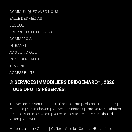
COMMUNIQUEZ AVEC NOUS
SALLE DES MÉDIAS
BLOGUE
PROPRIÉTÉS LUXUEUSES
COMMERCIAL
INTRANET
AVIS JURIDIQUE
CONFIDENTIALITÉ
TÉMOINS
ACCESSIBILITÉ
© SERVICES IMMOBILIERS BRIDGEMARQ
, 2026.
MD
TOUS DROITS RÉSERVÉS.
Trouver une maison
Ontario
|
Québec
|
Alberta
|
Colombie-Britannique
|
Manitoba
|
Saskatchewan
|
Nouveau-Brunswick
|
Terre-Neuve-et-Labrador
|
Territoires du Nord-Ouest
|
Nouvelle-Écosse
|
Île-du-Prince-Édouard
|
Yukon
|
Nunavut
.
Maisons à louer -
Ontario
|
Québec
|
Alberta
|
Colombie-Britannique
|