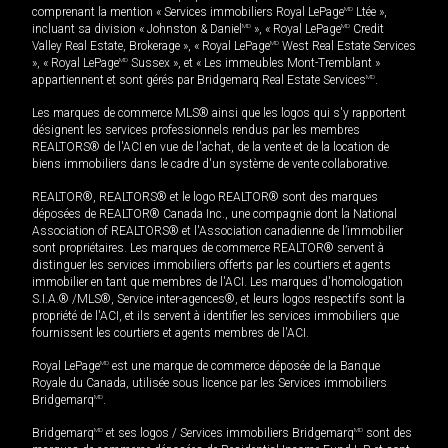
comprenant la mention « Services immobiliers Royal LePage
MD
Ltée »,
incluant sa division « Johnston & Daniel
MD
», « Royal LePage
MD
Credit
Valley Real Estate, Brokerage », « Royal LePage
MD
West Real Estate Services
», « Royal LePage
MD
Sussex », et « Les immeubles Mont-Tremblant »
appartiennent et sont gérés par Bridgemarq Real Estate Services
MD
.
Les marques de commerce MLS® ainsi que les logos qui s'y rapportent
désignent les services professionnels rendus par les membres
REALTORS® de l'ACI en vue de l'achat, de la vente et de la location de
biens immobiliers dans le cadre d'un système de vente collaborative.
REALTOR®, REALTORS® et le logo REALTOR® sont des marques
déposées de REALTOR® Canada Inc., une compagnie dont la National
Association of REALTORS® et l'Association canadienne de l’immobilier
sont propriétaires. Les marques de commerce REALTOR® servent à
distinguer les services immobiliers offerts par les courtiers et agents
immobilier en tant que membres de l'ACI. Les marques d'homologation
S.I.A.® /MLS®, Service inter-agences®, et leurs logos respectifs sont la
propriété de l'ACI, et ils servent à identifier les services immobiliers que
fournissent les courtiers et agents membres de l'ACI.
Royal LePage
MD
est une marque de commerce déposée de la Banque
Royale du Canada, utilisée sous licence par les Services immobiliers
Bridgemarq
MD
.
Bridgemarq
MD
et ses logos / Services immobiliers Bridgemarq
MD
sont des