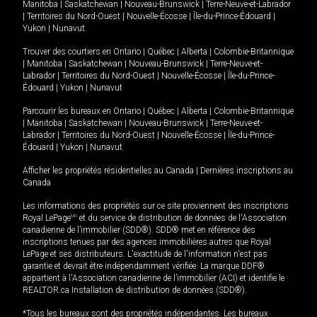
Manitoba
|
Saskatchewan
|
Nouveau-Brunswick
|
Terre-Neuve-et-Labrador
|
Territoires du Nord-Ouest
|
Nouvelle-Écosse
|
Île-du-Prince-Édouard
|
Yukon
|
Nunavut
.
Trouver des courtiers en
Ontario
|
Québec
|
Alberta
|
Colombie-Britannique
|
Manitoba
|
Saskatchewan
|
Nouveau-Brunswick
|
Terre-Neuve-et-
Labrador
|
Territoires du Nord-Ouest
|
Nouvelle-Écosse
|
Île-du-Prince-
Édouard
|
Yukon
|
Nunavut
Parcourir les bureaux en
Ontario
|
Québec
|
Alberta
|
Colombie-Britannique
|
Manitoba
|
Saskatchewan
|
Nouveau-Brunswick
|
Terre-Neuve-et-
Labrador
|
Territoires du Nord-Ouest
|
Nouvelle-Écosse
|
Île-du-Prince-
Édouard
|
Yukon
|
Nunavut
Afficher les propriétés résidentielles au Canada
|
Dernières inscriptions au
Canada
Les informations des propriétés sur ce site proviennent des inscriptions
Royal LePage
MD
et du service de distribution de données de l'Association
canadienne de l’immobilier (SDD®). SDD® met en référence des
inscriptions tenues par des agences immobilières autres que Royal
LePage et ses distributeurs. L'exactitude de l'information n'est pas
garantie et devrait être indépendamment vérifiée. La marque DDF®
appartient à l'Association canadienne de l’immobilier (ACI) et identifie le
REALTOR.ca Installation de distribution de données (SDD®).
*Tous les bureaux sont des propriétés indépendantes. Les bureaux