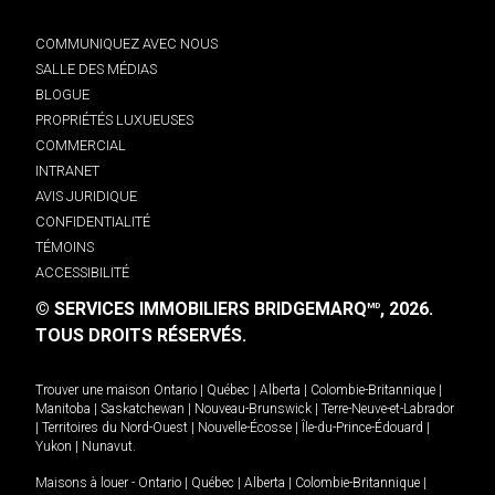
COMMUNIQUEZ AVEC NOUS
SALLE DES MÉDIAS
BLOGUE
PROPRIÉTÉS LUXUEUSES
COMMERCIAL
INTRANET
AVIS JURIDIQUE
CONFIDENTIALITÉ
TÉMOINS
ACCESSIBILITÉ
© SERVICES IMMOBILIERS BRIDGEMARQ
, 2026.
MD
TOUS DROITS RÉSERVÉS.
Trouver une maison
Ontario
|
Québec
|
Alberta
|
Colombie-Britannique
|
Manitoba
|
Saskatchewan
|
Nouveau-Brunswick
|
Terre-Neuve-et-Labrador
|
Territoires du Nord-Ouest
|
Nouvelle-Écosse
|
Île-du-Prince-Édouard
|
Yukon
|
Nunavut
.
Maisons à louer -
Ontario
|
Québec
|
Alberta
|
Colombie-Britannique
|