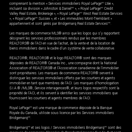
comprenant la mention « Services immobiliers Royal LePage
MD
Ltée »,
incluant sa division « Johnston & Daniel
MD
», « Royal LePage
MD
Credit
Valley Real Estate, Brokerage », « Royal LePage
MD
West Real Estate Services
», « Royal LePage
MD
Sussex », et « Les immeubles Mont-Tremblant »
appartiennent et sont gérés par Bridgemarq Real Estate Services
MD
.
Les marques de commerce MLS® ainsi que les logos qui s'y rapportent
désignent les services professionnels rendus par les membres
REALTORS® de l'ACI en vue de l'achat, de la vente et de la location de
biens immobiliers dans le cadre d'un système de vente collaborative.
REALTOR®, REALTORS® et le logo REALTOR® sont des marques
déposées de REALTOR® Canada Inc., une compagnie dont la National
Association of REALTORS® et l'Association canadienne de l’immobilier
sont propriétaires. Les marques de commerce REALTOR® servent à
distinguer les services immobiliers offerts par les courtiers et agents
immobilier en tant que membres de l'ACI. Les marques d'homologation
S.I.A.® /MLS®, Service inter-agences®, et leurs logos respectifs sont la
propriété de l'ACI, et ils servent à identifier les services immobiliers que
fournissent les courtiers et agents membres de l'ACI.
Royal LePage
MD
est une marque de commerce déposée de la Banque
Royale du Canada, utilisée sous licence par les Services immobiliers
Bridgemarq
MD
.
Bridgemarq
MD
et ses logos / Services immobiliers Bridgemarq
MD
sont des