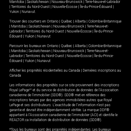
Manitoba
|
Saskatchewan
|
Nouveau-Brunswick
|
Terre-Neuve-et-Labrador
|
Territoires du Nord-Ouest
|
Nouvelle-Écosse
|
Île-du-Prince-Édouard
|
Yukon
|
Nunavut
.
Trouver des courtiers en
Ontario
|
Québec
|
Alberta
|
Colombie-Britannique
|
Manitoba
|
Saskatchewan
|
Nouveau-Brunswick
|
Terre-Neuve-et-
Labrador
|
Territoires du Nord-Ouest
|
Nouvelle-Écosse
|
Île-du-Prince-
Édouard
|
Yukon
|
Nunavut
Parcourir les bureaux en
Ontario
|
Québec
|
Alberta
|
Colombie-Britannique
|
Manitoba
|
Saskatchewan
|
Nouveau-Brunswick
|
Terre-Neuve-et-
Labrador
|
Territoires du Nord-Ouest
|
Nouvelle-Écosse
|
Île-du-Prince-
Édouard
|
Yukon
|
Nunavut
Afficher les propriétés résidentielles au Canada
|
Dernières inscriptions au
Canada
Les informations des propriétés sur ce site proviennent des inscriptions
Royal LePage
MD
et du service de distribution de données de l'Association
canadienne de l’immobilier (SDD®). SDD® met en référence des
inscriptions tenues par des agences immobilières autres que Royal
LePage et ses distributeurs. L'exactitude de l'information n'est pas
garantie et devrait être indépendamment vérifiée. La marque DDF®
appartient à l'Association canadienne de l’immobilier (ACI) et identifie le
REALTOR.ca Installation de distribution de données (SDD®).
*Tous les bureaux sont des propriétés indépendantes. Les bureaux