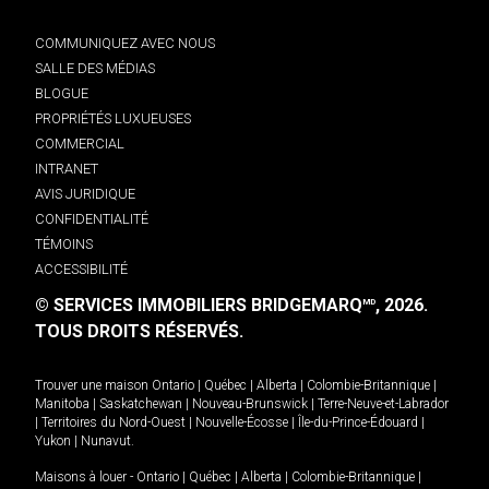
COMMUNIQUEZ AVEC NOUS
SALLE DES MÉDIAS
BLOGUE
PROPRIÉTÉS LUXUEUSES
COMMERCIAL
INTRANET
AVIS JURIDIQUE
CONFIDENTIALITÉ
TÉMOINS
ACCESSIBILITÉ
© SERVICES IMMOBILIERS BRIDGEMARQ
, 2026.
MD
TOUS DROITS RÉSERVÉS.
Trouver une maison
Ontario
|
Québec
|
Alberta
|
Colombie-Britannique
|
Manitoba
|
Saskatchewan
|
Nouveau-Brunswick
|
Terre-Neuve-et-Labrador
|
Territoires du Nord-Ouest
|
Nouvelle-Écosse
|
Île-du-Prince-Édouard
|
Yukon
|
Nunavut
.
Maisons à louer -
Ontario
|
Québec
|
Alberta
|
Colombie-Britannique
|