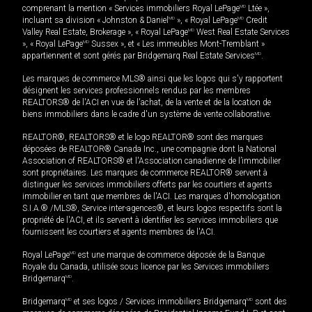
comprenant la mention « Services immobiliers Royal LePage
MD
Ltée »,
incluant sa division « Johnston & Daniel
MD
», « Royal LePage
MD
Credit
Valley Real Estate, Brokerage », « Royal LePage
MD
West Real Estate Services
», « Royal LePage
MD
Sussex », et « Les immeubles Mont-Tremblant »
appartiennent et sont gérés par Bridgemarq Real Estate Services
MD
.
Les marques de commerce MLS® ainsi que les logos qui s'y rapportent
désignent les services professionnels rendus par les membres
REALTORS® de l'ACI en vue de l'achat, de la vente et de la location de
biens immobiliers dans le cadre d'un système de vente collaborative.
REALTOR®, REALTORS® et le logo REALTOR® sont des marques
déposées de REALTOR® Canada Inc., une compagnie dont la National
Association of REALTORS® et l'Association canadienne de l’immobilier
sont propriétaires. Les marques de commerce REALTOR® servent à
distinguer les services immobiliers offerts par les courtiers et agents
immobilier en tant que membres de l'ACI. Les marques d'homologation
S.I.A.® /MLS®, Service inter-agences®, et leurs logos respectifs sont la
propriété de l'ACI, et ils servent à identifier les services immobiliers que
fournissent les courtiers et agents membres de l'ACI.
Royal LePage
MD
est une marque de commerce déposée de la Banque
Royale du Canada, utilisée sous licence par les Services immobiliers
Bridgemarq
MD
.
Bridgemarq
MD
et ses logos / Services immobiliers Bridgemarq
MD
sont des