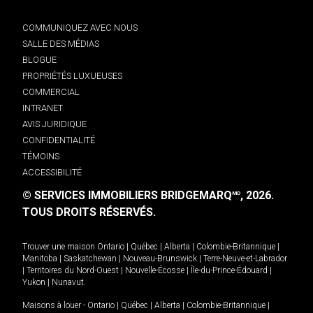
COMMUNIQUEZ AVEC NOUS
SALLE DES MÉDIAS
BLOGUE
PROPRIÉTÉS LUXUEUSES
COMMERCIAL
INTRANET
AVIS JURIDIQUE
CONFIDENTIALITÉ
TÉMOINS
ACCESSIBILITÉ
© SERVICES IMMOBILIERS BRIDGEMARQ
, 2026.
MD
TOUS DROITS RÉSERVÉS.
Trouver une maison
Ontario
|
Québec
|
Alberta
|
Colombie-Britannique
|
Manitoba
|
Saskatchewan
|
Nouveau-Brunswick
|
Terre-Neuve-et-Labrador
|
Territoires du Nord-Ouest
|
Nouvelle-Écosse
|
Île-du-Prince-Édouard
|
Yukon
|
Nunavut
.
Maisons à louer -
Ontario
|
Québec
|
Alberta
|
Colombie-Britannique
|