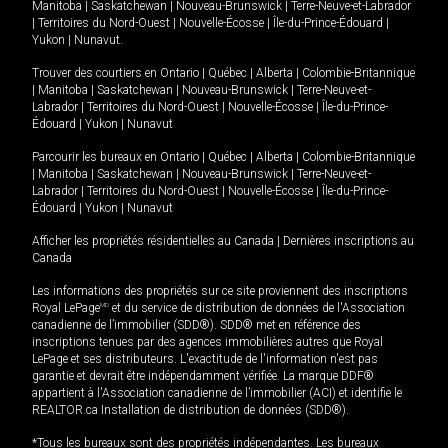
Manitoba
|
Saskatchewan
|
Nouveau-Brunswick
|
Terre-Neuve-et-Labrador
|
Territoires du Nord-Ouest
|
Nouvelle-Écosse
|
Île-du-Prince-Édouard
|
Yukon
|
Nunavut
.
Trouver des courtiers en
Ontario
|
Québec
|
Alberta
|
Colombie-Britannique
|
Manitoba
|
Saskatchewan
|
Nouveau-Brunswick
|
Terre-Neuve-et-
Labrador
|
Territoires du Nord-Ouest
|
Nouvelle-Écosse
|
Île-du-Prince-
Édouard
|
Yukon
|
Nunavut
Parcourir les bureaux en
Ontario
|
Québec
|
Alberta
|
Colombie-Britannique
|
Manitoba
|
Saskatchewan
|
Nouveau-Brunswick
|
Terre-Neuve-et-
Labrador
|
Territoires du Nord-Ouest
|
Nouvelle-Écosse
|
Île-du-Prince-
Édouard
|
Yukon
|
Nunavut
Afficher les propriétés résidentielles au Canada
|
Dernières inscriptions au
Canada
Les informations des propriétés sur ce site proviennent des inscriptions
Royal LePage
MD
et du service de distribution de données de l'Association
canadienne de l’immobilier (SDD®). SDD® met en référence des
inscriptions tenues par des agences immobilières autres que Royal
LePage et ses distributeurs. L'exactitude de l'information n'est pas
garantie et devrait être indépendamment vérifiée. La marque DDF®
appartient à l'Association canadienne de l’immobilier (ACI) et identifie le
REALTOR.ca Installation de distribution de données (SDD®).
*Tous les bureaux sont des propriétés indépendantes. Les bureaux