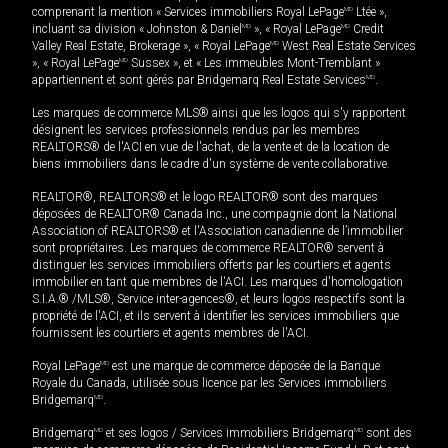
comprenant la mention « Services immobiliers Royal LePage
MD
Ltée »,
incluant sa division « Johnston & Daniel
MD
», « Royal LePage
MD
Credit
Valley Real Estate, Brokerage », « Royal LePage
MD
West Real Estate Services
», « Royal LePage
MD
Sussex », et « Les immeubles Mont-Tremblant »
appartiennent et sont gérés par Bridgemarq Real Estate Services
MD
.
Les marques de commerce MLS® ainsi que les logos qui s'y rapportent
désignent les services professionnels rendus par les membres
REALTORS® de l'ACI en vue de l'achat, de la vente et de la location de
biens immobiliers dans le cadre d'un système de vente collaborative.
REALTOR®, REALTORS® et le logo REALTOR® sont des marques
déposées de REALTOR® Canada Inc., une compagnie dont la National
Association of REALTORS® et l'Association canadienne de l’immobilier
sont propriétaires. Les marques de commerce REALTOR® servent à
distinguer les services immobiliers offerts par les courtiers et agents
immobilier en tant que membres de l'ACI. Les marques d'homologation
S.I.A.® /MLS®, Service inter-agences®, et leurs logos respectifs sont la
propriété de l'ACI, et ils servent à identifier les services immobiliers que
fournissent les courtiers et agents membres de l'ACI.
Royal LePage
MD
est une marque de commerce déposée de la Banque
Royale du Canada, utilisée sous licence par les Services immobiliers
Bridgemarq
MD
.
Bridgemarq
MD
et ses logos / Services immobiliers Bridgemarq
MD
sont des