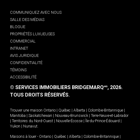
COMMUNIQUEZ AVEC NOUS
SALLE DES MÉDIAS
BLOGUE
PROPRIÉTÉS LUXUEUSES
COMMERCIAL
INTRANET
AVIS JURIDIQUE
CONFIDENTIALITÉ
TÉMOINS
ACCESSIBILITÉ
© SERVICES IMMOBILIERS BRIDGEMARQ
, 2026.
MD
TOUS DROITS RÉSERVÉS.
Trouver une maison
Ontario
|
Québec
|
Alberta
|
Colombie-Britannique
|
Manitoba
|
Saskatchewan
|
Nouveau-Brunswick
|
Terre-Neuve-et-Labrador
|
Territoires du Nord-Ouest
|
Nouvelle-Écosse
|
Île-du-Prince-Édouard
|
Yukon
|
Nunavut
.
Maisons à louer -
Ontario
|
Québec
|
Alberta
|
Colombie-Britannique
|