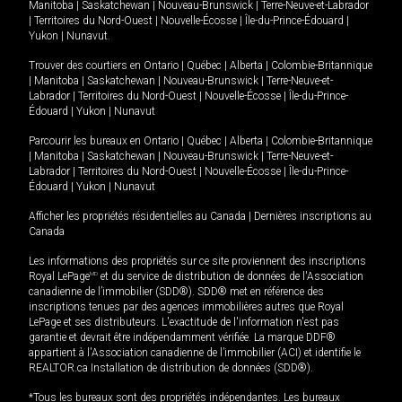
Manitoba
|
Saskatchewan
|
Nouveau-Brunswick
|
Terre-Neuve-et-Labrador
|
Territoires du Nord-Ouest
|
Nouvelle-Écosse
|
Île-du-Prince-Édouard
|
Yukon
|
Nunavut
.
Trouver des courtiers en
Ontario
|
Québec
|
Alberta
|
Colombie-Britannique
|
Manitoba
|
Saskatchewan
|
Nouveau-Brunswick
|
Terre-Neuve-et-
Labrador
|
Territoires du Nord-Ouest
|
Nouvelle-Écosse
|
Île-du-Prince-
Édouard
|
Yukon
|
Nunavut
Parcourir les bureaux en
Ontario
|
Québec
|
Alberta
|
Colombie-Britannique
|
Manitoba
|
Saskatchewan
|
Nouveau-Brunswick
|
Terre-Neuve-et-
Labrador
|
Territoires du Nord-Ouest
|
Nouvelle-Écosse
|
Île-du-Prince-
Édouard
|
Yukon
|
Nunavut
Afficher les propriétés résidentielles au Canada
|
Dernières inscriptions au
Canada
Les informations des propriétés sur ce site proviennent des inscriptions
Royal LePage
MD
et du service de distribution de données de l'Association
canadienne de l’immobilier (SDD®). SDD® met en référence des
inscriptions tenues par des agences immobilières autres que Royal
LePage et ses distributeurs. L'exactitude de l'information n'est pas
garantie et devrait être indépendamment vérifiée. La marque DDF®
appartient à l'Association canadienne de l’immobilier (ACI) et identifie le
REALTOR.ca Installation de distribution de données (SDD®).
*Tous les bureaux sont des propriétés indépendantes. Les bureaux