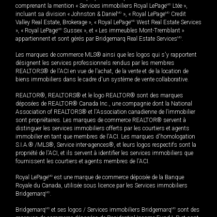
comprenant la mention « Services immobiliers Royal LePage
MD
Ltée »,
incluant sa division « Johnston & Daniel
MD
», « Royal LePage
MD
Credit
Valley Real Estate, Brokerage », « Royal LePage
MD
West Real Estate Services
», « Royal LePage
MD
Sussex », et « Les immeubles Mont-Tremblant »
appartiennent et sont gérés par Bridgemarq Real Estate Services
MD
.
Les marques de commerce MLS® ainsi que les logos qui s'y rapportent
désignent les services professionnels rendus par les membres
REALTORS® de l'ACI en vue de l'achat, de la vente et de la location de
biens immobiliers dans le cadre d'un système de vente collaborative.
REALTOR®, REALTORS® et le logo REALTOR® sont des marques
déposées de REALTOR® Canada Inc., une compagnie dont la National
Association of REALTORS® et l'Association canadienne de l’immobilier
sont propriétaires. Les marques de commerce REALTOR® servent à
distinguer les services immobiliers offerts par les courtiers et agents
immobilier en tant que membres de l'ACI. Les marques d'homologation
S.I.A.® /MLS®, Service inter-agences®, et leurs logos respectifs sont la
propriété de l'ACI, et ils servent à identifier les services immobiliers que
fournissent les courtiers et agents membres de l'ACI.
Royal LePage
MD
est une marque de commerce déposée de la Banque
Royale du Canada, utilisée sous licence par les Services immobiliers
Bridgemarq
MD
.
Bridgemarq
MD
et ses logos / Services immobiliers Bridgemarq
MD
sont des