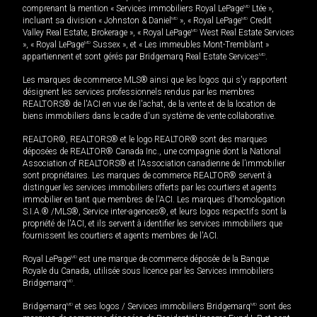
comprenant la mention « Services immobiliers Royal LePage
MD
Ltée »,
incluant sa division « Johnston & Daniel
MD
», « Royal LePage
MD
Credit
Valley Real Estate, Brokerage », « Royal LePage
MD
West Real Estate Services
», « Royal LePage
MD
Sussex », et « Les immeubles Mont-Tremblant »
appartiennent et sont gérés par Bridgemarq Real Estate Services
MD
.
Les marques de commerce MLS® ainsi que les logos qui s'y rapportent
désignent les services professionnels rendus par les membres
REALTORS® de l'ACI en vue de l'achat, de la vente et de la location de
biens immobiliers dans le cadre d'un système de vente collaborative.
REALTOR®, REALTORS® et le logo REALTOR® sont des marques
déposées de REALTOR® Canada Inc., une compagnie dont la National
Association of REALTORS® et l'Association canadienne de l’immobilier
sont propriétaires. Les marques de commerce REALTOR® servent à
distinguer les services immobiliers offerts par les courtiers et agents
immobilier en tant que membres de l'ACI. Les marques d'homologation
S.I.A.® /MLS®, Service inter-agences®, et leurs logos respectifs sont la
propriété de l'ACI, et ils servent à identifier les services immobiliers que
fournissent les courtiers et agents membres de l'ACI.
Royal LePage
MD
est une marque de commerce déposée de la Banque
Royale du Canada, utilisée sous licence par les Services immobiliers
Bridgemarq
MD
.
Bridgemarq
MD
et ses logos / Services immobiliers Bridgemarq
MD
sont des