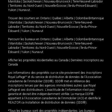
Manitoba
|
Saskatchewan
|
Nouveau-Brunswick
|
Terre-Neuve-et-Labrador
|
Territoires du Nord-Ouest
|
Nouvelle-Écosse
|
Île-du-Prince-Édouard
|
Yukon
|
Nunavut
.
Trouver des courtiers en
Ontario
|
Québec
|
Alberta
|
Colombie-Britannique
|
Manitoba
|
Saskatchewan
|
Nouveau-Brunswick
|
Terre-Neuve-et-
Labrador
|
Territoires du Nord-Ouest
|
Nouvelle-Écosse
|
Île-du-Prince-
Édouard
|
Yukon
|
Nunavut
Parcourir les bureaux en
Ontario
|
Québec
|
Alberta
|
Colombie-Britannique
|
Manitoba
|
Saskatchewan
|
Nouveau-Brunswick
|
Terre-Neuve-et-
Labrador
|
Territoires du Nord-Ouest
|
Nouvelle-Écosse
|
Île-du-Prince-
Édouard
|
Yukon
|
Nunavut
Afficher les propriétés résidentielles au Canada
|
Dernières inscriptions au
Canada
Les informations des propriétés sur ce site proviennent des inscriptions
Royal LePage
MD
et du service de distribution de données de l'Association
canadienne de l’immobilier (SDD®). SDD® met en référence des
inscriptions tenues par des agences immobilières autres que Royal
LePage et ses distributeurs. L'exactitude de l'information n'est pas
garantie et devrait être indépendamment vérifiée. La marque DDF®
appartient à l'Association canadienne de l’immobilier (ACI) et identifie le
REALTOR.ca Installation de distribution de données (SDD®).
*Tous les bureaux sont des propriétés indépendantes. Les bureaux