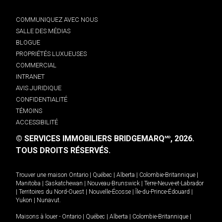
COMMUNIQUEZ AVEC NOUS
SALLE DES MÉDIAS
BLOGUE
PROPRIÉTÉS LUXUEUSES
COMMERCIAL
INTRANET
AVIS JURIDIQUE
CONFIDENTIALITÉ
TÉMOINS
ACCESSIBILITÉ
© SERVICES IMMOBILIERS BRIDGEMARQ
, 2026.
MD
TOUS DROITS RÉSERVÉS.
Trouver une maison
Ontario
|
Québec
|
Alberta
|
Colombie-Britannique
|
Manitoba
|
Saskatchewan
|
Nouveau-Brunswick
|
Terre-Neuve-et-Labrador
|
Territoires du Nord-Ouest
|
Nouvelle-Écosse
|
Île-du-Prince-Édouard
|
Yukon
|
Nunavut
.
Maisons à louer -
Ontario
|
Québec
|
Alberta
|
Colombie-Britannique
|