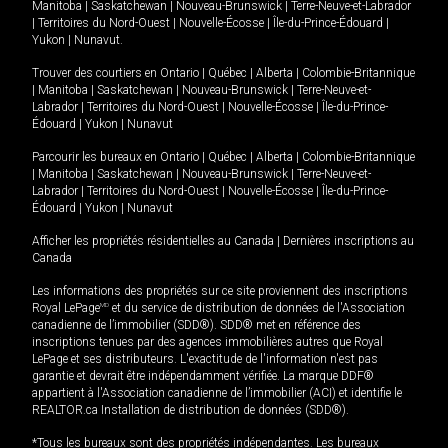
Manitoba
|
Saskatchewan
|
Nouveau-Brunswick
|
Terre-Neuve-et-Labrador
|
Territoires du Nord-Ouest
|
Nouvelle-Écosse
|
Île-du-Prince-Édouard
|
Yukon
|
Nunavut
.
Trouver des courtiers en
Ontario
|
Québec
|
Alberta
|
Colombie-Britannique
|
Manitoba
|
Saskatchewan
|
Nouveau-Brunswick
|
Terre-Neuve-et-
Labrador
|
Territoires du Nord-Ouest
|
Nouvelle-Écosse
|
Île-du-Prince-
Édouard
|
Yukon
|
Nunavut
Parcourir les bureaux en
Ontario
|
Québec
|
Alberta
|
Colombie-Britannique
|
Manitoba
|
Saskatchewan
|
Nouveau-Brunswick
|
Terre-Neuve-et-
Labrador
|
Territoires du Nord-Ouest
|
Nouvelle-Écosse
|
Île-du-Prince-
Édouard
|
Yukon
|
Nunavut
Afficher les propriétés résidentielles au Canada
|
Dernières inscriptions au
Canada
Les informations des propriétés sur ce site proviennent des inscriptions
Royal LePage
MD
et du service de distribution de données de l'Association
canadienne de l’immobilier (SDD®). SDD® met en référence des
inscriptions tenues par des agences immobilières autres que Royal
LePage et ses distributeurs. L'exactitude de l'information n'est pas
garantie et devrait être indépendamment vérifiée. La marque DDF®
appartient à l'Association canadienne de l’immobilier (ACI) et identifie le
REALTOR.ca Installation de distribution de données (SDD®).
*Tous les bureaux sont des propriétés indépendantes. Les bureaux