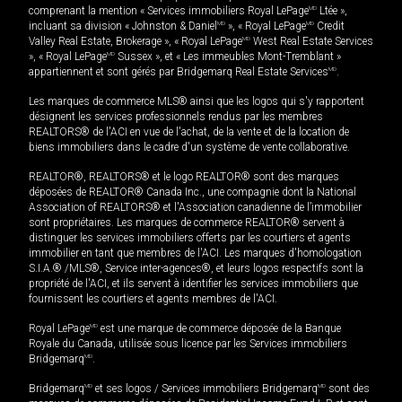
comprenant la mention « Services immobiliers Royal LePage
MD
Ltée »,
incluant sa division « Johnston & Daniel
MD
», « Royal LePage
MD
Credit
Valley Real Estate, Brokerage », « Royal LePage
MD
West Real Estate Services
», « Royal LePage
MD
Sussex », et « Les immeubles Mont-Tremblant »
appartiennent et sont gérés par Bridgemarq Real Estate Services
MD
.
Les marques de commerce MLS® ainsi que les logos qui s'y rapportent
désignent les services professionnels rendus par les membres
REALTORS® de l'ACI en vue de l'achat, de la vente et de la location de
biens immobiliers dans le cadre d'un système de vente collaborative.
REALTOR®, REALTORS® et le logo REALTOR® sont des marques
déposées de REALTOR® Canada Inc., une compagnie dont la National
Association of REALTORS® et l'Association canadienne de l’immobilier
sont propriétaires. Les marques de commerce REALTOR® servent à
distinguer les services immobiliers offerts par les courtiers et agents
immobilier en tant que membres de l'ACI. Les marques d'homologation
S.I.A.® /MLS®, Service inter-agences®, et leurs logos respectifs sont la
propriété de l'ACI, et ils servent à identifier les services immobiliers que
fournissent les courtiers et agents membres de l'ACI.
Royal LePage
MD
est une marque de commerce déposée de la Banque
Royale du Canada, utilisée sous licence par les Services immobiliers
Bridgemarq
MD
.
Bridgemarq
MD
et ses logos / Services immobiliers Bridgemarq
MD
sont des