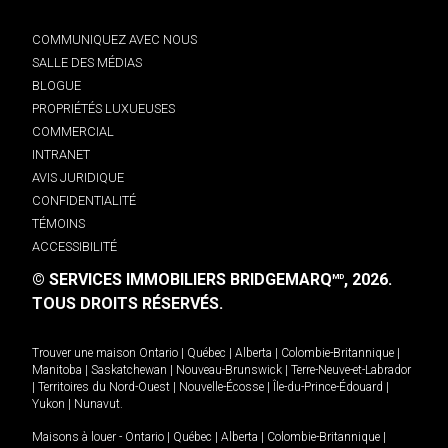
COMMUNIQUEZ AVEC NOUS
SALLE DES MÉDIAS
BLOGUE
PROPRIÉTÉS LUXUEUSES
COMMERCIAL
INTRANET
AVIS JURIDIQUE
CONFIDENTIALITÉ
TÉMOINS
ACCESSIBILITÉ
© SERVICES IMMOBILIERS BRIDGEMARQ
, 2026.
MD
TOUS DROITS RÉSERVÉS.
Trouver une maison
Ontario
|
Québec
|
Alberta
|
Colombie-Britannique
|
Manitoba
|
Saskatchewan
|
Nouveau-Brunswick
|
Terre-Neuve-et-Labrador
|
Territoires du Nord-Ouest
|
Nouvelle-Écosse
|
Île-du-Prince-Édouard
|
Yukon
|
Nunavut
.
Maisons à louer -
Ontario
|
Québec
|
Alberta
|
Colombie-Britannique
|