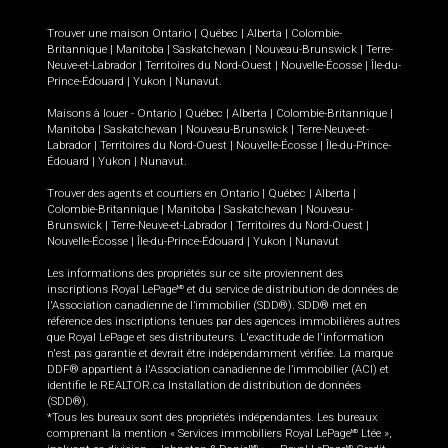
Trouver une maison
Ontario
|
Québec
|
Alberta
|
Colombie-
Britannique
|
Manitoba
|
Saskatchewan
|
Nouveau-Brunswick
|
Terre-
Neuve-et-Labrador
|
Territoires du Nord-Ouest
|
Nouvelle-Écosse
|
Île-du-
Prince-Édouard
|
Yukon
|
Nunavut
.
Maisons à louer -
Ontario
|
Québec
|
Alberta
|
Colombie-Britannique
|
Manitoba
|
Saskatchewan
|
Nouveau-Brunswick
|
Terre-Neuve-et-
Labrador
|
Territoires du Nord-Ouest
|
Nouvelle-Écosse
|
Île-du-Prince-
Édouard
|
Yukon
|
Nunavut
.
Trouver des agents et courtiers en
Ontario
|
Québec
|
Alberta
|
Colombie-Britannique
|
Manitoba
|
Saskatchewan
|
Nouveau-
Brunswick
|
Terre-Neuve-et-Labrador
|
Territoires du Nord-Ouest
|
Nouvelle-Écosse
|
Île-du-Prince-Édouard
|
Yukon
|
Nunavut
Les informations des propriétés sur ce site proviennent des
inscriptions Royal LePage
et du service de distribution de données de
MD
l'Association canadienne de l’immobilier (SDD®). SDD® met en
référence des inscriptions tenues par des agences immobilières autres
que Royal LePage et ses distributeurs. L'exactitude de l'information
n'est pas garantie et devrait être indépendamment vérifiée. La marque
DDF® appartient à l'Association canadienne de l’immobilier (ACI) et
identifie le REALTOR.ca Installation de distribution de données
(SDD®).
*Tous les bureaux sont des propriétés indépendantes. Les bureaux
comprenant la mention « Services immobiliers Royal LePage
Ltée »,
MD
MD
MD