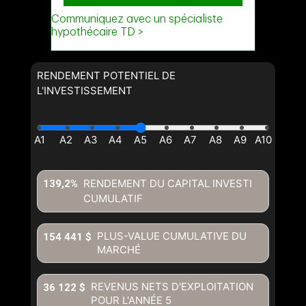
RENDEMENT POTENTIEL DE
L'INVESTISSEMENT
RENDEMENT DU CAPITAL INVESTI
139,2%
CUMULATIF
PLUS-VALUE CUMULATIVE DU
154 441 $
MARCHÉ
REVENUS NETS D'EXPLOITATION
36 122 $
POUR L'ANNÉE
5