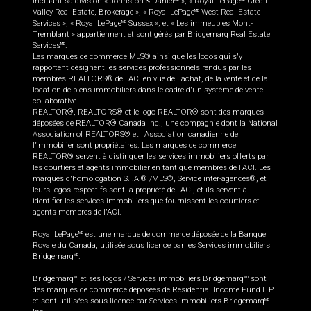
incluant sa division « Johnston & Daniel
», « Royal LePage
Credit
Valley Real Estate, Brokerage », « Royal LePage
West Real Estate
MD
Services », « Royal LePage
Sussex », et « Les immeubles Mont-
MD
Tremblant » appartiennent et sont gérés par Bridgemarq Real Estate
Services
.
MD
Les marques de commerce MLS® ainsi que les logos qui s'y
rapportent désignent les services professionnels rendus par les
membres REALTORS® de l'ACI en vue de l'achat, de la vente et de la
location de biens immobiliers dans le cadre d'un système de vente
collaborative.
REALTOR®, REALTORS® et le logo REALTOR® sont des marques
déposées de REALTOR® Canada Inc., une compagnie dont la National
Association of REALTORS® et l'Association canadienne de
l’immobilier sont propriétaires. Les marques de commerce
REALTOR® servent à distinguer les services immobiliers offerts par
les courtiers et agents immobilier en tant que membres de l'ACI. Les
marques d'homologation S.I.A.® /MLS®, Service inter-agences®, et
leurs logos respectifs sont la propriété de l'ACI, et ils servent à
identifier les services immobiliers que fournissent les courtiers et
agents membres de l'ACI.
Royal LePage
est une marque de commerce déposée de la Banque
MD
Royale du Canada, utilisée sous licence par les Services immobiliers
Bridgemarq
.
MD
Bridgemarq
et ses logos / Services immobiliers Bridgemarq
sont
MD
MD
des marques de commerce déposées de Residential Income Fund L.P.
et sont utilisées sous licence par Services immobiliers Bridgemarq
MD