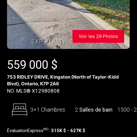
Voir les 29 Photos
559 000
$
753 RIDLEY DRIVE, Kingston (North of Taylor-Kidd
Blvd), Ontario, K7P 2A6
NO. MLS® X12980808
3+1 Chambres
2
Salles de bain
1500 - 
MC
ÉvaluationExpress
:
515K $ - 627K $