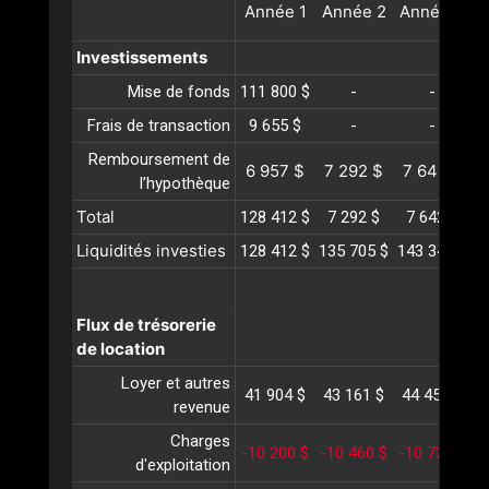
Année
1
Année
2
Année
3
A
Investissements
Mise de fonds
111 800 $
-
-
Frais de transaction
9 655 $
-
-
Remboursement de
6 957 $
7 292 $
7 642 $
l’hypothèque
Total
128 412 $
7 292 $
7 642 $
Liquidités investies
128 412 $
135 705 $
143 348 $
1
Flux de trésorerie
de location
Loyer et autres
41 904 $
43 161 $
44 455 $
4
revenue
Charges
-10 200 $
-10 460 $
-10 727 $
-
d'exploitation