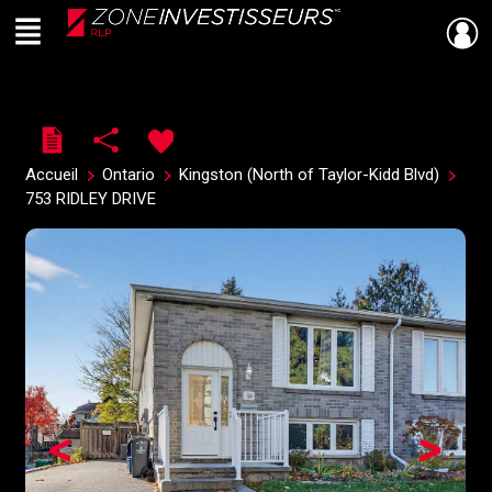
Menu
Live
En Direct
Accueil
Ontario
Kingston (North of Taylor-Kidd Blvd)
753 RIDLEY DRIVE
<
>