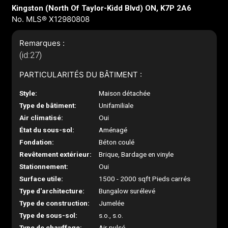
Kingston (North Of Taylor-Kidd Blvd) ON, K7P 2A6
No. MLS® X12980808
Remarques :
(id:27)
PARTICULARITÉS DU BÂTIMENT :
Style:
Maison détachée
Type de bâtiment:
Unifamiliale
Air climatisé:
Oui
État du sous-sol:
Aménagé
Fondation:
Béton coulé
Revêtement extérieur:
Brique, Bardage en vinyle
Stationnement:
Oui
Surface utile:
1500 - 2000 sqft Pieds carrés
Type d'architecture:
Bungalow surélevé
Type de construction:
Jumelée
Type de sous-sol:
s.o., s.o.
Type de chauffage:
Air pulsé