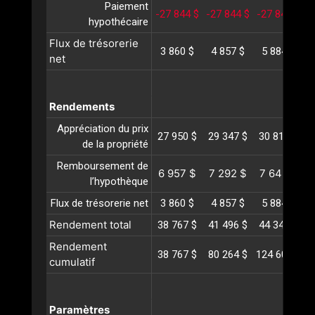
Paiement
-27 844 $
-27 844 $
-27 844 $
-
hypothécaire
Flux de trésorerie
3 860 $
4 857 $
5 884 $
net
Rendements
Appréciation du prix
27 950 $
29 347 $
30 814 $
3
de la propriété
Remboursement de
6 957 $
7 292 $
7 642 $
l’hypothèque
Flux de trésorerie net
3 860 $
4 857 $
5 884 $
Rendement total
38 767 $
41 496 $
44 342 $
4
Rendement
38 767 $
80 264 $
124 607 $
1
cumulatif
Paramètres