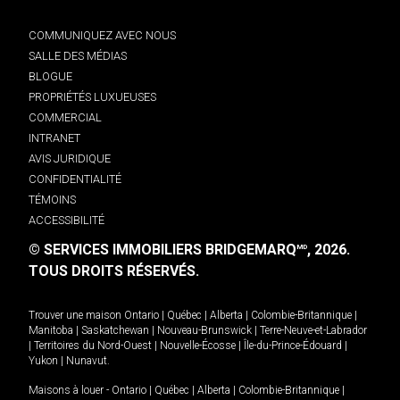
COMMUNIQUEZ AVEC NOUS
SALLE DES MÉDIAS
BLOGUE
PROPRIÉTÉS LUXUEUSES
COMMERCIAL
INTRANET
AVIS JURIDIQUE
CONFIDENTIALITÉ
TÉMOINS
ACCESSIBILITÉ
© SERVICES IMMOBILIERS BRIDGEMARQ
, 2026.
MD
TOUS DROITS RÉSERVÉS.
Trouver une maison
Ontario
|
Québec
|
Alberta
|
Colombie-Britannique
|
Manitoba
|
Saskatchewan
|
Nouveau-Brunswick
|
Terre-Neuve-et-Labrador
|
Territoires du Nord-Ouest
|
Nouvelle-Écosse
|
Île-du-Prince-Édouard
|
Yukon
|
Nunavut
.
Maisons à louer -
Ontario
|
Québec
|
Alberta
|
Colombie-Britannique
|