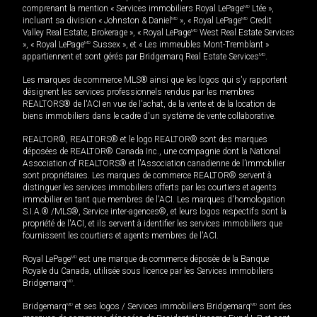
comprenant la mention « Services immobiliers Royal LePage
MD
Ltée »,
incluant sa division « Johnston & Daniel
MD
», « Royal LePage
MD
Credit
Valley Real Estate, Brokerage », « Royal LePage
MD
West Real Estate Services
», « Royal LePage
MD
Sussex », et « Les immeubles Mont-Tremblant »
appartiennent et sont gérés par Bridgemarq Real Estate Services
MD
.
Les marques de commerce MLS® ainsi que les logos qui s'y rapportent
désignent les services professionnels rendus par les membres
REALTORS® de l'ACI en vue de l'achat, de la vente et de la location de
biens immobiliers dans le cadre d'un système de vente collaborative.
REALTOR®, REALTORS® et le logo REALTOR® sont des marques
déposées de REALTOR® Canada Inc., une compagnie dont la National
Association of REALTORS® et l'Association canadienne de l’immobilier
sont propriétaires. Les marques de commerce REALTOR® servent à
distinguer les services immobiliers offerts par les courtiers et agents
immobilier en tant que membres de l'ACI. Les marques d'homologation
S.I.A.® /MLS®, Service inter-agences®, et leurs logos respectifs sont la
propriété de l'ACI, et ils servent à identifier les services immobiliers que
fournissent les courtiers et agents membres de l'ACI.
Royal LePage
MD
est une marque de commerce déposée de la Banque
Royale du Canada, utilisée sous licence par les Services immobiliers
Bridgemarq
MD
.
Bridgemarq
MD
et ses logos / Services immobiliers Bridgemarq
MD
sont des