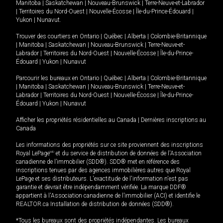
Manitoba
|
Saskatchewan
|
Nouveau-Brunswick
|
Terre-Neuve-et-Labrador
|
Territoires du Nord-Ouest
|
Nouvelle-Écosse
|
Île-du-Prince-Édouard
|
Yukon
|
Nunavut
.
Trouver des courtiers en
Ontario
|
Québec
|
Alberta
|
Colombie-Britannique
|
Manitoba
|
Saskatchewan
|
Nouveau-Brunswick
|
Terre-Neuve-et-
Labrador
|
Territoires du Nord-Ouest
|
Nouvelle-Écosse
|
Île-du-Prince-
Édouard
|
Yukon
|
Nunavut
Parcourir les bureaux en
Ontario
|
Québec
|
Alberta
|
Colombie-Britannique
|
Manitoba
|
Saskatchewan
|
Nouveau-Brunswick
|
Terre-Neuve-et-
Labrador
|
Territoires du Nord-Ouest
|
Nouvelle-Écosse
|
Île-du-Prince-
Édouard
|
Yukon
|
Nunavut
Afficher les propriétés résidentielles au Canada
|
Dernières inscriptions au
Canada
Les informations des propriétés sur ce site proviennent des inscriptions
Royal LePage
MD
et du service de distribution de données de l'Association
canadienne de l’immobilier (SDD®). SDD® met en référence des
inscriptions tenues par des agences immobilières autres que Royal
LePage et ses distributeurs. L'exactitude de l'information n'est pas
garantie et devrait être indépendamment vérifiée. La marque DDF®
appartient à l'Association canadienne de l’immobilier (ACI) et identifie le
REALTOR.ca Installation de distribution de données (SDD®).
*Tous les bureaux sont des propriétés indépendantes. Les bureaux